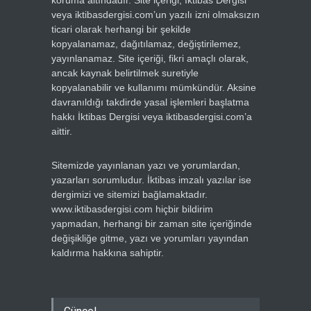
koruma altındadır. Site içeriği, İktibas Dergisi
veya iktibasdergisi.com’un yazılı izni olmaksızın
ticari olarak herhangi bir şekilde
kopyalanamaz, dağıtılamaz, değiştirilemez,
yayınlanamaz. Site içeriği, fikri amaçlı olarak,
ancak kaynak belirtilmek suretiyle
kopyalanabilir ve kullanımı mümkündür. Aksine
davranıldığı takdirde yasal işlemleri başlatma
hakkı İktibas Dergisi veya iktibasdergisi.com’a
aittir.
Sitemizde yayınlanan yazı ve yorumlardan,
yazarları sorumludur. İktibas imzalı yazılar ise
dergimizi ve sitemizi bağlamaktadır.
www.iktibasdergisi.com hiçbir bildirim
yapmadan, herhangi bir zaman site içeriğinde
değişikliğe gitme, yazı ve yorumları yayından
kaldırma hakkına sahiptir.