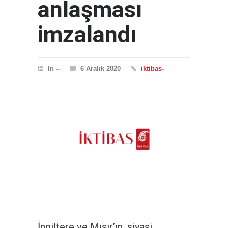
anlaşması
imzalandı
In
--
6 Aralık 2020
iktibas-
İngiltere ve Mısır’ın, siyasi,