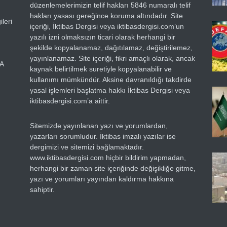
düzenlemelerimizin telif hakları 5846 numaralı telif
hakları yasası gereğince koruma altındadır. Site
leri
içeriği, İktibas Dergisi veya iktibasdergisi.com’un
yazılı izni olmaksızın ticari olarak herhangi bir
şekilde kopyalanamaz, dağıtılamaz, değiştirilemez,
yayınlanamaz. Site içeriği, fikri amaçlı olarak, ancak
RA
kaynak belirtilmek suretiyle kopyalanabilir ve
kullanımı mümkündür. Aksine davranıldığı takdirde
yasal işlemleri başlatma hakkı İktibas Dergisi veya
iktibasdergisi.com’a aittir.
Sitemizde yayınlanan yazı ve yorumlardan,
yazarları sorumludur. İktibas imzalı yazılar ise
dergimizi ve sitemizi bağlamaktadır.
www.iktibasdergisi.com hiçbir bildirim yapmadan,
herhangi bir zaman site içeriğinde değişikliğe gitme,
yazı ve yorumları yayından kaldırma hakkına
sahiptir.