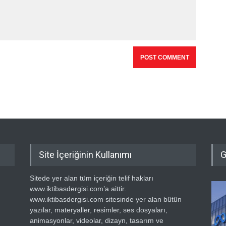
Site İçeriğinin Kullanımı
G
Sitede yer alan tüm içeriğin telif hakları
www.iktibasdergisi.com’a aittir.
www.iktibasdergisi.com sitesinde yer alan bütün
yazılar, materyaller, resimler, ses dosyaları,
animasyonlar, videolar, dizayn, tasarım ve