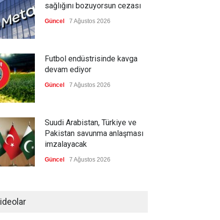
sağlığını bozuyorsun cezası
Güncel
7 Ağustos 2026
Futbol endüstrisinde kavga
devam ediyor
Güncel
7 Ağustos 2026
Suudi Arabistan, Türkiye ve
Pakistan savunma anlaşması
imzalayacak
Güncel
7 Ağustos 2026
Devrik Yemen hükümeti ağır
kayıp verdi
ideolar
--
7 Ağustos 2026