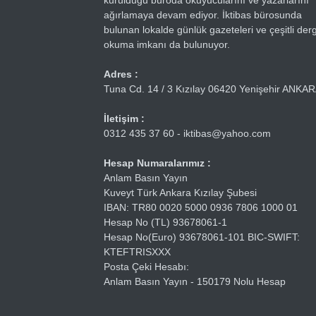
kurulduğu büroda okuyucularını ve yazarlarını
ağırlamaya devam ediyor. İktibas bürosunda
bulunan lokalde günlük gazeteleri ve çeşitli dergi
okuma imkanı da bulunuyor.
Adres :
Tuna Cd. 14 / 3 Kızılay 06420 Yenişehir ANKA
İletişim :
0312 435 37 60 - iktibas@yahoo.com
Hesap Numaralarımız :
Anlam Basın Yayın
Kuveyt Türk Ankara Kızılay Şubesi
IBAN: TR80 0020 5000 0936 7806 1000 01
Hesap No (TL) 93678061-1
Hesap No(Euro) 93678061-101 BIC-SWIFT:
KTEFTRISXXX
Posta Çeki Hesabı:
Anlam Basın Yayın - 150179 Nolu Hesap