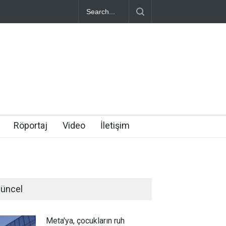
Röportaj
Video
İletişim
üncel
Meta'ya, çocukların ruh