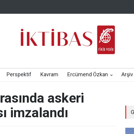
Perspektif
Kavram
Ercümend Özkan
Arşiv
arasında askeri
ı imzalandı
G