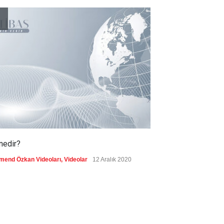
Fransa'nın sosyal medyaya
yasak talebine ABD'den sert
cevap
Güncel
7 Ağustos 2026
nedir?
Vefatının 24. yı
biyografisi
mend Özkan Videoları
,
Videolar
12 Aralık 2020
Ercümend Özkan Vid