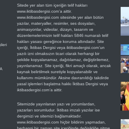
Sitede yer alan tüm içeriğin telif hakları
www.iktibasdergisi.com’a aittir.
www.iktibasdergisi.com sitesinde yer alan bütün
yazılar, materyaller, resimler, ses dosyaları,
animasyonlar, videolar, dizayn, tasarım ve
düzenlemelerimizin telif hakları 5846 numaralı telif
hakları yasası gereğince koruma altındadır. Site
leri
içeriği, İktibas Dergisi veya iktibasdergisi.com’un
yazılı izni olmaksızın ticari olarak herhangi bir
şekilde kopyalanamaz, dağıtılamaz, değiştirilemez,
yayınlanamaz. Site içeriği, fikri amaçlı olarak, ancak
RA
kaynak belirtilmek suretiyle kopyalanabilir ve
kullanımı mümkündür. Aksine davranıldığı takdirde
yasal işlemleri başlatma hakkı İktibas Dergisi veya
iktibasdergisi.com’a aittir.
Sitemizde yayınlanan yazı ve yorumlardan,
yazarları sorumludur. İktibas imzalı yazılar ise
dergimizi ve sitemizi bağlamaktadır.
www.iktibasdergisi.com hiçbir bildirim yapmadan,
herhangi bir zaman site içeriğinde değişikliğe gitme,