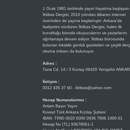
1 Ocak 1981 tarihinde yayın hayatına başlayan
İktibas Dergisi, 2010 yılından itibaren internet
üzerinden de yayına başlamıştır. Ankara’da
faaliyetini sürdüren İktibas Dergisi, halen ilk
kurulduğu büroda okuyucularını ve yazarlarını
ağırlamaya devam ediyor. İktibas bürosunda
bulunan lokalde günlük gazeteleri ve çeşitli dergi
okuma imkanı da bulunuyor.
Adres :
Tuna Cd. 14 / 3 Kızılay 06420 Yenişehir ANKA
İletişim :
0312 435 37 60 - iktibas@yahoo.com
Hesap Numaralarımız :
Anlam Basın Yayın
Kuveyt Türk Ankara Kızılay Şubesi
IBAN: TR80 0020 5000 0936 7806 1000 01
Hesap No (TL) 93678061-1