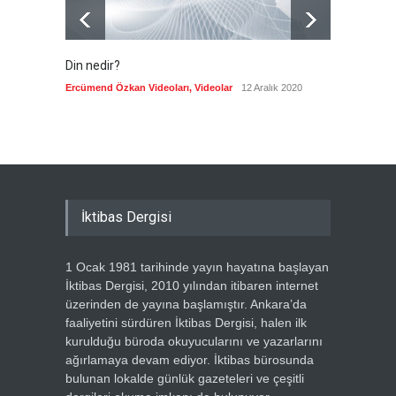
Din nedir?
Vefatı
biyogra
Ercümend Özkan Videoları
,
Videolar
12 Aralık 2020
Ercümen
İktibas Dergisi
1 Ocak 1981 tarihinde yayın hayatına başlayan
İktibas Dergisi, 2010 yılından itibaren internet
üzerinden de yayına başlamıştır. Ankara’da
faaliyetini sürdüren İktibas Dergisi, halen ilk
kurulduğu büroda okuyucularını ve yazarlarını
ağırlamaya devam ediyor. İktibas bürosunda
bulunan lokalde günlük gazeteleri ve çeşitli