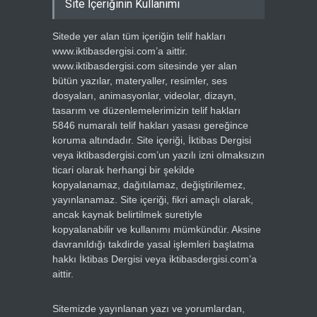
Site İçeriğinin Kullanımı
Sitede yer alan tüm içeriğin telif hakları
www.iktibasdergisi.com’a aittir.
www.iktibasdergisi.com sitesinde yer alan
bütün yazılar, materyaller, resimler, ses
dosyaları, animasyonlar, videolar, dizayn,
tasarım ve düzenlemelerimizin telif hakları
5846 numaralı telif hakları yasası gereğince
koruma altındadır. Site içeriği, İktibas Dergisi
veya iktibasdergisi.com’un yazılı izni olmaksızın
ticari olarak herhangi bir şekilde
kopyalanamaz, dağıtılamaz, değiştirilemez,
yayınlanamaz. Site içeriği, fikri amaçlı olarak,
ancak kaynak belirtilmek suretiyle
kopyalanabilir ve kullanımı mümkündür. Aksine
davranıldığı takdirde yasal işlemleri başlatma
hakkı İktibas Dergisi veya iktibasdergisi.com’a
aittir.
Sitemizde yayınlanan yazı ve yorumlardan,