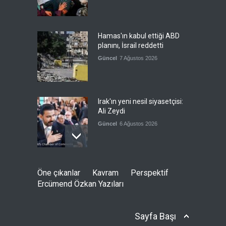
Hamas'ın kabul ettiği ABD
planını, İsrail reddetti
Güncel
7 Ağustos 2026
Irak'ın yeni nesil siyasetçisi:
Ali Zeydi
Güncel
6 Ağustos 2026
Irak'taki iktidar koalisyonu,
Öne çıkanlar
Kavram
Perspektif
Irak'taki silahlı grupları uyardı
Ercümend Özkan Yazıları
Güncel
6 Ağustos 2026
Sayfa Başı