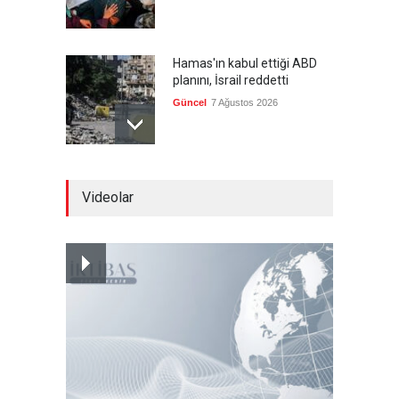
Hamas'ın kabul ettiği ABD
planını, İsrail reddetti
Güncel
7 Ağustos 2026
Irak'ın yeni nesil siyasetçisi:
Videolar
Ali Zeydi
Güncel
6 Ağustos 2026
Irak'taki iktidar koalisyonu,
Irak'taki silahlı grupları uyardı
Güncel
6 Ağustos 2026