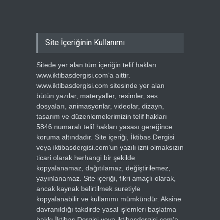
Site İçeriğinin Kullanımı
Sitede yer alan tüm içeriğin telif hakları
www.iktibasdergisi.com’a aittir.
www.iktibasdergisi.com sitesinde yer alan
bütün yazılar, materyaller, resimler, ses
dosyaları, animasyonlar, videolar, dizayn,
tasarım ve düzenlemelerimizin telif hakları
5846 numaralı telif hakları yasası gereğince
koruma altındadır. Site içeriği, İktibas Dergisi
veya iktibasdergisi.com’un yazılı izni olmaksızın
ticari olarak herhangi bir şekilde
kopyalanamaz, dağıtılamaz, değiştirilemez,
yayınlanamaz. Site içeriği, fikri amaçlı olarak,
ancak kaynak belirtilmek suretiyle
kopyalanabilir ve kullanımı mümkündür. Aksine
davranıldığı takdirde yasal işlemleri başlatma
hakkı İktibas Dergisi veya iktibasdergisi.com’a