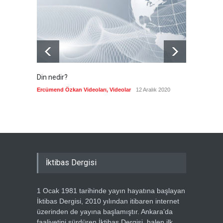
ABD'nin tutumuna bağlı
Güncel
6 Ağustos 2026
Din nedir?
Vefatı
biyogra
Ercümend Özkan Videoları
,
Videolar
12 Aralık 2020
Ercümen
İktibas Dergisi
1 Ocak 1981 tarihinde yayın hayatına başlayan
İktibas Dergisi, 2010 yılından itibaren internet
üzerinden de yayına başlamıştır. Ankara’da
faaliyetini sürdüren İktibas Dergisi, halen ilk