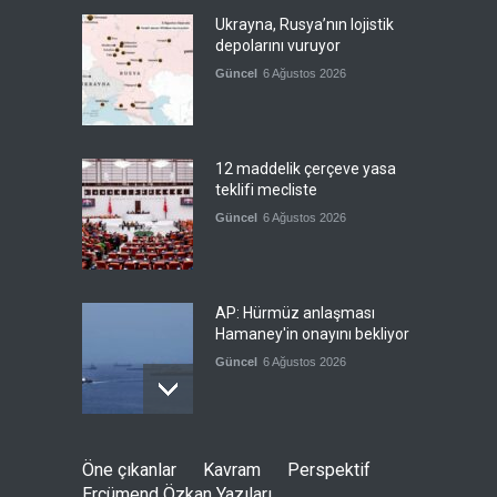
Ukrayna, Rusya’nın lojistik
depolarını vuruyor
Güncel
6 Ağustos 2026
12 maddelik çerçeve yasa
teklifi mecliste
Güncel
6 Ağustos 2026
AP: Hürmüz anlaşması
Hamaney'in onayını bekliyor
Güncel
6 Ağustos 2026
İran: Müzakereler son
Öne çıkanlar
Kavram
Perspektif
aşamada, boğazın açılması
Ercümend Özkan Yazıları