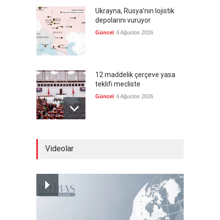
Ukrayna, Rusya’nın lojistik
depolarını vuruyor
Güncel
6 Ağustos 2026
12 maddelik çerçeve yasa
teklifi mecliste
Güncel
6 Ağustos 2026
AP: Hürmüz anlaşması
Videolar
Hamaney'in onayını bekliyor
Güncel
6 Ağustos 2026
İran: Müzakereler son
aşamada, boğazın açılması