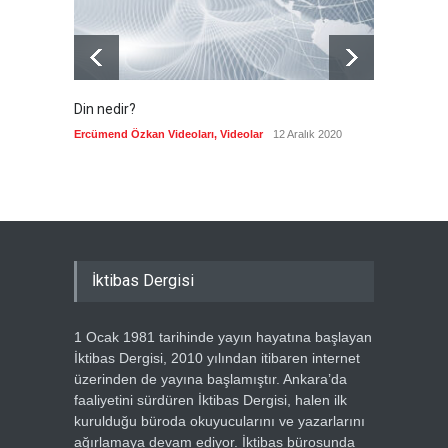
Din nedir?
Vefatı
biyogra
Ercümend Özkan Videoları
,
Videolar
12 Aralık 2020
Ercümen
İktibas Dergisi
1 Ocak 1981 tarihinde yayın hayatına başlayan
İktibas Dergisi, 2010 yılından itibaren internet
üzerinden de yayına başlamıştır. Ankara’da
faaliyetini sürdüren İktibas Dergisi, halen ilk
kurulduğu büroda okuyucularını ve yazarlarını
ağırlamaya devam ediyor. İktibas bürosunda