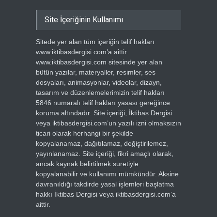
Site İçeriğinin Kullanımı
Sitede yer alan tüm içeriğin telif hakları
www.iktibasdergisi.com’a aittir.
www.iktibasdergisi.com sitesinde yer alan
bütün yazılar, materyaller, resimler, ses
dosyaları, animasyonlar, videolar, dizayn,
tasarım ve düzenlemelerimizin telif hakları
5846 numaralı telif hakları yasası gereğince
koruma altındadır. Site içeriği, İktibas Dergisi
veya iktibasdergisi.com’un yazılı izni olmaksızın
ticari olarak herhangi bir şekilde
kopyalanamaz, dağıtılamaz, değiştirilemez,
yayınlanamaz. Site içeriği, fikri amaçlı olarak,
ancak kaynak belirtilmek suretiyle
kopyalanabilir ve kullanımı mümkündür. Aksine
davranıldığı takdirde yasal işlemleri başlatma
hakkı İktibas Dergisi veya iktibasdergisi.com’a
aittir.