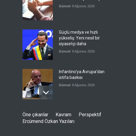
Güncel
8 Ağustos 2026
Güçlü medya ve hızlı
yükseliş: Yeni nesil bir
siyasetçi daha
Güncel
8 Ağustos 2026
Infantino'ya Avrupa'dan
istifa baskısı
Güncel
8 Ağustos 2026
Kolombiya, solcu Petro'nun
Öne çıkanlar
Kavram
Perspektif
yerine aşırı sağcı Espriella'yı
Ercümend Özkan Yazıları
getirdi
Güncel
8 Ağustos 2026