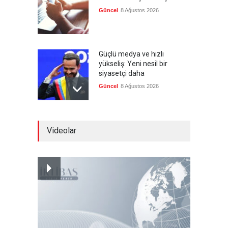
Güncel
8 Ağustos 2026
Güçlü medya ve hızlı
yükseliş: Yeni nesil bir
siyasetçi daha
Güncel
8 Ağustos 2026
Infantino'ya Avrupa'dan
Videolar
istifa baskısı
Güncel
8 Ağustos 2026
Kolombiya, solcu Petro'nun
yerine aşırı sağcı Espriella'yı
getirdi
Güncel
8 Ağustos 2026