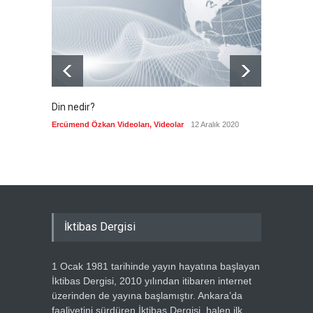
anlaşması imzalayacak
Güncel
7 Ağustos 2026
Din nedir?
Vefatı
biyogra
Ercümend Özkan Videoları
,
Videolar
12 Aralık 2020
Ercümen
İktibas Dergisi
1 Ocak 1981 tarihinde yayın hayatına başlayan
İktibas Dergisi, 2010 yılından itibaren internet
üzerinden de yayına başlamıştır. Ankara’da
faaliyetini sürdüren İktibas Dergisi, halen ilk