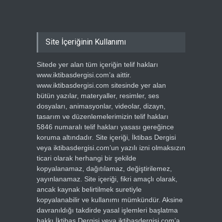
Site İçeriğinin Kullanımı
Sitede yer alan tüm içeriğin telif hakları
www.iktibasdergisi.com’a aittir.
www.iktibasdergisi.com sitesinde yer alan
bütün yazılar, materyaller, resimler, ses
dosyaları, animasyonlar, videolar, dizayn,
tasarım ve düzenlemelerimizin telif hakları
5846 numaralı telif hakları yasası gereğince
koruma altındadır. Site içeriği, İktibas Dergisi
veya iktibasdergisi.com’un yazılı izni olmaksızın
ticari olarak herhangi bir şekilde
kopyalanamaz, dağıtılamaz, değiştirilemez,
yayınlanamaz. Site içeriği, fikri amaçlı olarak,
ancak kaynak belirtilmek suretiyle
kopyalanabilir ve kullanımı mümkündür. Aksine
davranıldığı takdirde yasal işlemleri başlatma
hakkı İktibas Dergisi veya iktibasdergisi.com’a