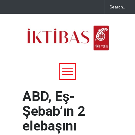
ABD, Eş-
Şebab’ın 2
elebaşını