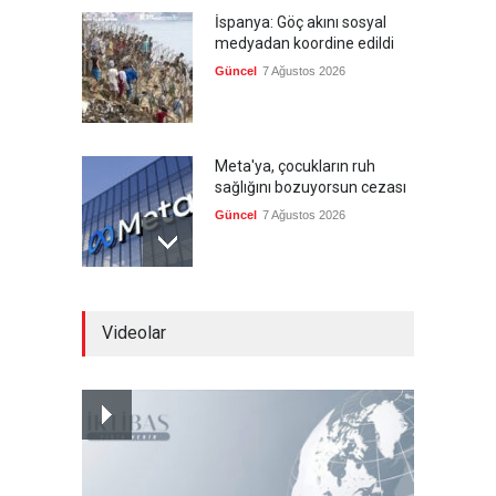
İspanya: Göç akını sosyal
medyadan koordine edildi
Güncel
7 Ağustos 2026
Meta'ya, çocukların ruh
sağlığını bozuyorsun cezası
Güncel
7 Ağustos 2026
Futbol endüstrisinde kavga
Videolar
devam ediyor
Güncel
7 Ağustos 2026
Suudi Arabistan, Türkiye ve
Pakistan savunma