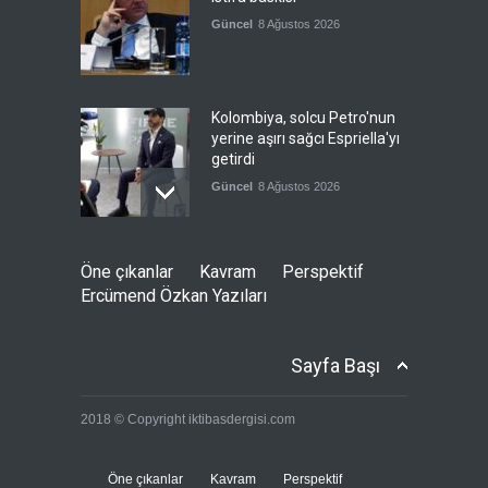
Güncel
8 Ağustos 2026
Kolombiya, solcu Petro'nun
yerine aşırı sağcı Espriella'yı
getirdi
Güncel
8 Ağustos 2026
İslam İşbirliği Teşkilatı,
Öne çıkanlar
Kavram
Perspektif
Mekke Anlaşmasını övdü
Ercümend Özkan Yazıları
Güncel
8 Ağustos 2026
Sayfa Başı
Brezilya, ABD'ye karşı
2018 © Copyright iktibasdergisi.com
Meksika'yı yanına çekmeye
çalışıyor
Güncel
8 Ağustos 2026
Öne çıkanlar
Kavram
Perspektif