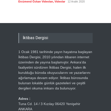
Ercümend Özkan Videoları
,
Videolar
12 Aralık 2020
Ercümen
İktibas Dergisi
1 Ocak 1981 tarihinde yayın hayatına başlayan
İktibas Dergisi, 2010 yılından itibaren internet
üzerinden de yayına başlamıştır. Ankara’da
faaliyetini sürdüren İktibas Dergisi, halen ilk
kurulduğu büroda okuyucularını ve yazarlarını
ağırlamaya devam ediyor. İktibas bürosunda
bulunan lokalde günlük gazeteleri ve çeşitli
dergileri okuma imkanı da bulunuyor.
Adres :
Tuna Cd. 14 / 3 Kızılay 06420 Yenişehir
ANKARA