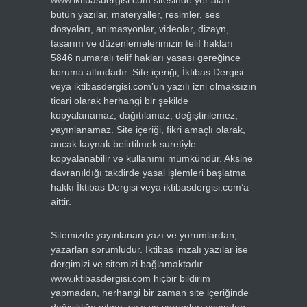
bütün yazılar, materyaller, resimler, ses
dosyaları, animasyonlar, videolar, dizayn,
tasarım ve düzenlemelerimizin telif hakları
5846 numaralı telif hakları yasası gereğince
koruma altındadır. Site içeriği, İktibas Dergisi
veya iktibasdergisi.com’un yazılı izni olmaksızın
ticari olarak herhangi bir şekilde
kopyalanamaz, dağıtılamaz, değiştirilemez,
yayınlanamaz. Site içeriği, fikri amaçlı olarak,
ancak kaynak belirtilmek suretiyle
kopyalanabilir ve kullanımı mümkündür. Aksine
davranıldığı takdirde yasal işlemleri başlatma
hakkı İktibas Dergisi veya iktibasdergisi.com’a
aittir.
Sitemizde yayınlanan yazı ve yorumlardan,
yazarları sorumludur. İktibas imzalı yazılar ise
dergimizi ve sitemizi bağlamaktadır.
www.iktibasdergisi.com hiçbir bildirim
yapmadan, herhangi bir zaman site içeriğinde
değişikliğe gitme, yazı ve yorumları yayından