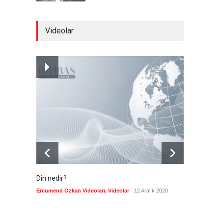
Ensarullah, Suudi destekli
Videolar
eski rejimin askerlerini vurdu
--
7 Ağustos 2026
Gazze'de değişen bir şey
yok!
Güncel
7 Ağustos 2026
Din nedir?
Vefatı
biyogra
Ercümend Özkan Videoları
,
Videolar
12 Aralık 2020
Ercümen