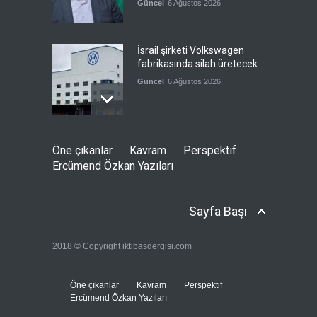
Güncel
6 Ağustos 2026
İsrail şirketi Volkswagen
fabrikasında silah üretecek
Güncel
6 Ağustos 2026
Pentagon'un Güney Kore'de
Öne çıkanlar
Kavram
Perspektif
gerçek mühimmatla
Ercümend Özkan Yazıları
tatbikatı
--
6 Ağustos 2026
Sayfa Başı
Siyonist katil, İran'a tek
2018 © Copyright iktibasdergisi.com
başına saldırmaktan söz etti
Güncel
6 Ağustos 2026
Öne çıkanlar
Kavram
Perspektif
Ercümend Özkan Yazıları