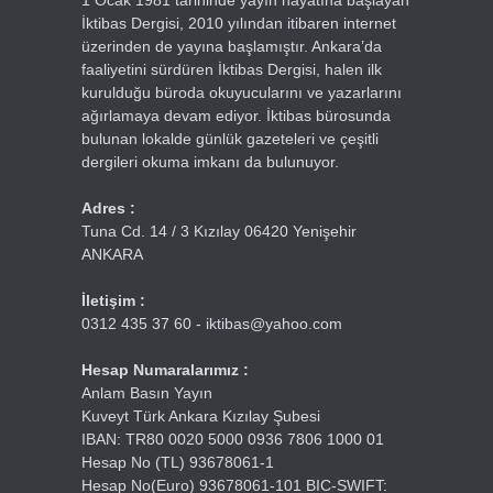
1 Ocak 1981 tarihinde yayın hayatına başlayan
İktibas Dergisi, 2010 yılından itibaren internet
üzerinden de yayına başlamıştır. Ankara’da
faaliyetini sürdüren İktibas Dergisi, halen ilk
kurulduğu büroda okuyucularını ve yazarlarını
ağırlamaya devam ediyor. İktibas bürosunda
bulunan lokalde günlük gazeteleri ve çeşitli
dergileri okuma imkanı da bulunuyor.
Adres :
Tuna Cd. 14 / 3 Kızılay 06420 Yenişehir
ANKARA
İletişim :
0312 435 37 60 - iktibas@yahoo.com
Hesap Numaralarımız :
Anlam Basın Yayın
Kuveyt Türk Ankara Kızılay Şubesi
IBAN: TR80 0020 5000 0936 7806 1000 01
Hesap No (TL) 93678061-1
Hesap No(Euro) 93678061-101 BIC-SWIFT: