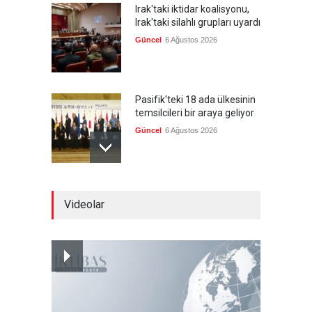
Irak'taki iktidar koalisyonu,
Irak'taki silahlı grupları uyardı
Güncel
6 Ağustos 2026
Pasifik'teki 18 ada ülkesinin
temsilcileri bir araya geliyor
Güncel
6 Ağustos 2026
Brezilya, ABD'nin 'saygı
Videolar
göstermesini' bekliyor!
Güncel
6 Ağustos 2026
Japonya, nükleer silah
karşıtlığını teyid etmedi
Güncel
6 Ağustos 2026