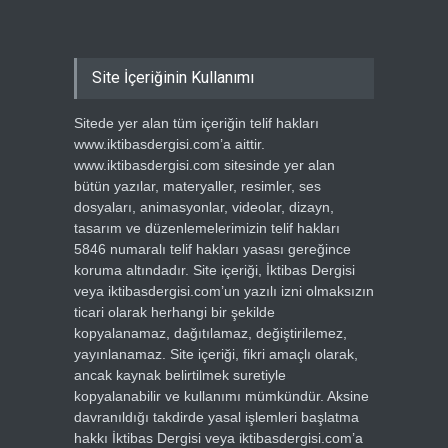
Site İçeriğinin Kullanımı
Sitede yer alan tüm içeriğin telif hakları
www.iktibasdergisi.com’a aittir.
www.iktibasdergisi.com sitesinde yer alan
bütün yazılar, materyaller, resimler, ses
dosyaları, animasyonlar, videolar, dizayn,
tasarım ve düzenlemelerimizin telif hakları
5846 numaralı telif hakları yasası gereğince
koruma altındadır. Site içeriği, İktibas Dergisi
veya iktibasdergisi.com’un yazılı izni olmaksızın
ticari olarak herhangi bir şekilde
kopyalanamaz, dağıtılamaz, değiştirilemez,
yayınlanamaz. Site içeriği, fikri amaçlı olarak,
ancak kaynak belirtilmek suretiyle
kopyalanabilir ve kullanımı mümkündür. Aksine
davranıldığı takdirde yasal işlemleri başlatma
hakkı İktibas Dergisi veya iktibasdergisi.com’a