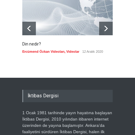
Din nedir?
Vefatı
biyogra
Ercümend Özkan Videoları
,
Videolar
12 Aralık 2020
Ercümen
İktibas Dergisi
1 Ocak 1981 tarihinde yayın hayatına başlayan
İktibas Dergisi, 2010 yılından itibaren internet
üzerinden de yayına başlamıştır. Ankara’da
faaliyetini sürdüren İktibas Dergisi, halen ilk