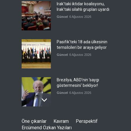
Irak'taki iktidar koalisyonu,
Irak'taki silahlı grupları uyardı
Güncel
6 Ağustos 2026
Pasifik'teki 18 ada ülkesinin
temsilcileri bir araya geliyor
Güncel
6 Ağustos 2026
Brezilya, ABD'nin 'saygı
göstermesini' bekliyor!
Güncel
6 Ağustos 2026
Japonya, nükleer silah
Öne çıkanlar
Kavram
Perspektif
karşıtlığını teyid etmedi
Ercümend Özkan Yazıları
Güncel
6 Ağustos 2026