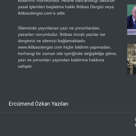
kullanımı mümkündür. Aksine davranıldığı takdirde
yasal işlemleri başlatma hakkı İktibas Dergisi veya
iktibasdergisi.com’a aittir.
Sitemizde yayınlanan yazı ve yorumlardan,
yazarları sorumludur. İktibas imzalı yazılar ise
dergimizi ve sitemizi bağlamaktadır.
www.iktibasdergisi.com hiçbir bildirim yapmadan,
herhangi bir zaman site içeriğinde değişikliğe gitme,
yazı ve yorumları yayından kaldırma hakkına
sahiptir.
Ercümend Özkan Yazıları