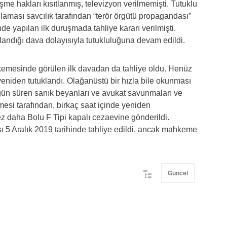
şme hakları kısıtlanmış, televizyon verilmemişti. Tutuklu
laması savcılık tarafından “terör örgütü propagandası”
de yapılan ilk duruşmada tahliye kararı verilmişti.
andığı dava dolayısıyla tutukluluğuna devam edildi.
kemesinde görülen ilk davadan da tahliye oldu. Henüz
eniden tutuklandı. Olağanüstü bir hızla bile okunması
n süren sanık beyanları ve avukat savunmaları ve
esi tarafından, birkaç saat içinde yeniden
z daha Bolu F Tipi kapalı cezaevine gönderildi.
sı 5 Aralık 2019 tarihinde tahliye edildi, ancak mahkeme
Güncel