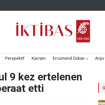
Perspektif
Kavram
Ercümend Özkan
Arşiv
ul 9 kez ertelenen
raat etti
G