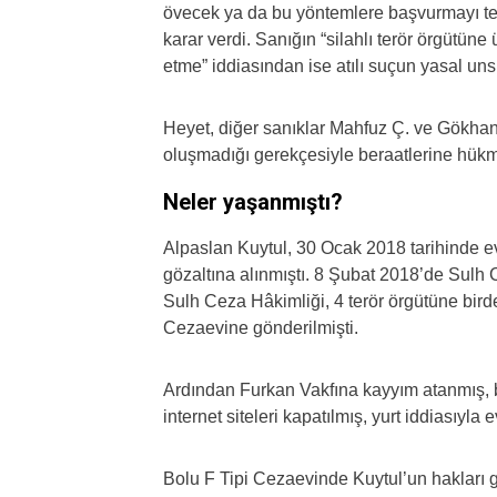
övecek ya da bu yöntemlere başvurmayı te
karar verdi. Sanığın “silahlı terör örgütüne
etme” iddiasından ise atılı suçun yasal unsu
Heyet, diğer sanıklar Mahfuz Ç. ve Gökhan 
oluşmadığı gerekçesiyle beraatlerine hükme
Neler yaşanmıştı?
Alpaslan Kuytul, 30 Ocak 2018 tarihinde e
gözaltına alınmıştı. 8 Şubat 2018’de Sulh 
Sulh Ceza Hâkimliği, 4 terör örgütüne bird
Cezaevine gönderilmişti.
Ardından Furkan Vakfına kayyım atanmış, b
internet siteleri kapatılmış, yurt iddiasıyla 
Bolu F Tipi Cezaevinde Kuytul’un hakları g