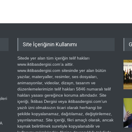
Site İçeriğinin Kullanımı
G
Sitede yer alan tüm içeriğin telif hakları
www.iktibasdergisi.com’a aittir.
www.iktibasdergisi.com sitesinde yer alan bütün
yazılar, materyaller, resimler, ses dosyaları,
animasyonlar, videolar, dizayn, tasarım ve
düzenlemelerimizin telif hakları 5846 numaralı telif
hakları yasası gereğince koruma altındadır. Site
leri
içeriği, İktibas Dergisi veya iktibasdergisi.com’un
yazılı izni olmaksızın ticari olarak herhangi bir
şekilde kopyalanamaz, dağıtılamaz, değiştirilemez,
yayınlanamaz. Site içeriği, fikri amaçlı olarak, ancak
RA
kaynak belirtilmek suretiyle kopyalanabilir ve