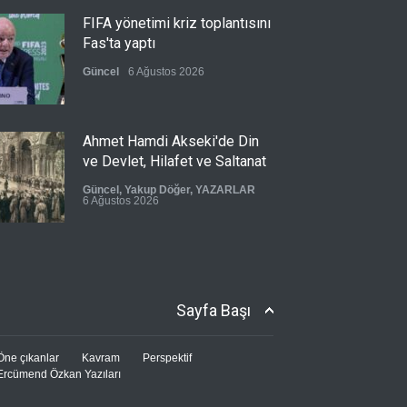
FIFA yönetimi kriz toplantısını
Fas'ta yaptı
Güncel
6 Ağustos 2026
Ahmet Hamdi Akseki'de Din
ve Devlet, Hilafet ve Saltanat
Güncel
,
Yakup Döğer
,
YAZARLAR
6 Ağustos 2026
Hicret ve Yansımaları
Güncel
,
Mustafa Bozacı
,
YAZARLAR
Sayfa Başı
6 Ağustos 2026
Öne çıkanlar
Kavram
Perspektif
Ercümend Özkan Yazıları
Pezeşkiyan el-Hayye ile
görüştü: Tüm kararlarınızı