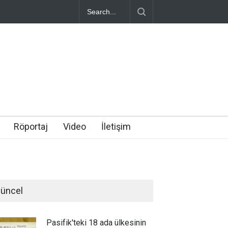
Röportaj
Video
İletişim
üncel
Pasifik'teki 18 ada ülkesinin