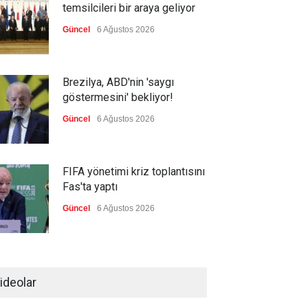
temsilcileri bir araya geliyor
Güncel
6 Ağustos 2026
Brezilya, ABD'nin 'saygı
göstermesini' bekliyor!
Güncel
6 Ağustos 2026
FIFA yönetimi kriz toplantısını
Fas'ta yaptı
Güncel
6 Ağustos 2026
Ahmet Hamdi Akseki'de Din
ve Devlet, Hilafet ve Saltanat
ideolar
Güncel
,
Yakup Döğer
,
YAZARLAR
6 Ağustos 2026