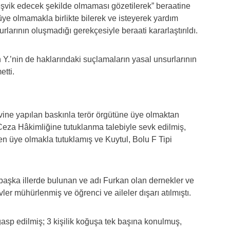
şvik edecek şekilde olmaması gözetilerek” beraatine
 üye olmamakla birlikte bilerek ve isteyerek yardım
rlarının oluşmadığı gerekçesiyle beraati kararlaştırıldı.
Y.’nin de haklarındaki suçlamaların yasal unsurlarının
tti.
vine yapılan baskınla terör örgütüne üye olmaktan
Ceza Hâkimliğine tutuklanma talebiyle sevk edilmiş,
en üye olmakla tutuklamış ve Kuytul, Bolu F Tipi
aşka illerde bulunan ve adı Furkan olan dernekler ve
evler mühürlenmiş ve öğrenci ve aileler dışarı atılmıştı.
asp edilmiş; 3 kişilik koğuşa tek başına konulmuş,