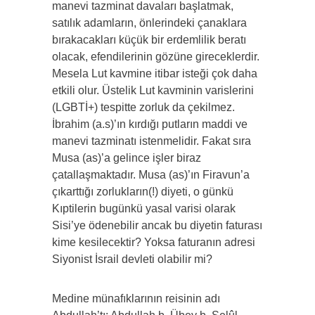
manevi tazminat davaları başlatmak,
satılık adamların, önlerindeki çanaklara
bırakacakları küçük bir erdemlilik beratı
olacak, efendilerinin gözüne gireceklerdir.
Mesela Lut kavmine itibar isteği çok daha
etkili olur. Üstelik Lut kavminin varislerini
(LGBTİ+) tespitte zorluk da çekilmez.
İbrahim (a.s)’ın kırdığı putların maddi ve
manevi tazminatı istenmelidir. Fakat sıra
Musa (as)’a gelince işler biraz
çatallaşmaktadır. Musa (as)’ın Firavun’a
çıkarttığı zorlukların(!) diyeti, o günkü
Kıptilerin bugünkü yasal varisi olarak
Sisi’ye ödenebilir ancak bu diyetin faturası
kime kesilecektir? Yoksa faturanın adresi
Siyonist İsrail devleti olabilir mi?
Medine münafıklarının reisinin adı