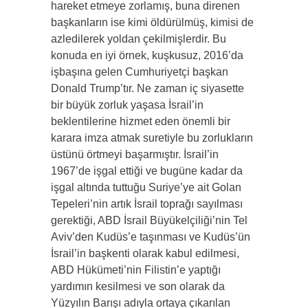
hareket etmeye zorlamış, buna direnen
başkanların ise kimi öldürülmüş, kimisi de
azledilerek yoldan çekilmişlerdir. Bu
konuda en iyi örnek, kuşkusuz, 2016’da
işbaşına gelen Cumhuriyetçi başkan
Donald Trump’tır. Ne zaman iç siyasette
bir büyük zorluk yaşasa İsrail’in
beklentilerine hizmet eden önemli bir
karara imza atmak suretiyle bu zorlukların
üstünü örtmeyi başarmıştır. İsrail’in
1967’de işgal ettiği ve bugüne kadar da
işgal altında tuttuğu Suriye’ye ait Golan
Tepeleri’nin artık İsrail toprağı sayılması
gerektiği, ABD İsrail Büyükelçiliği’nin Tel
Aviv’den Kudüs’e taşınması ve Kudüs’ün
İsrail’in başkenti olarak kabul edilmesi,
ABD Hükümeti’nin Filistin’e yaptığı
yardımın kesilmesi ve son olarak da
Yüzyılın Barışı adıyla ortaya çıkarılan