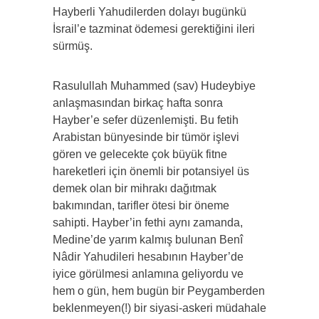
Hayberli Yahudilerden dolayı bugünkü
İsrail’e tazminat ödemesi gerektiğini ileri
sürmüş.
Rasulullah Muhammed (sav) Hudeybiye
anlaşmasından birkaç hafta sonra
Hayber’e sefer düzenlemişti. Bu fetih
Arabistan bünyesinde bir tümör işlevi
gören ve gelecekte çok büyük fitne
hareketleri için önemli bir potansiyel üs
demek olan bir mihrakı dağıtmak
bakımından, tarifler ötesi bir öneme
sahipti. Hayber’in fethi aynı zamanda,
Medine’de yarım kalmış bulunan Benî
Nâdir Yahudileri hesabının Hayber’de
iyice görülmesi anlamına geliyordu ve
hem o gün, hem bugün bir Peygamberden
beklenmeyen(!) bir siyasi-askeri müdahale