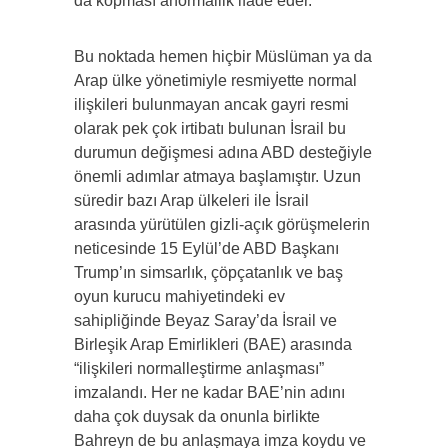
da kopması anormallik ifade eder.
Bu noktada hemen hiçbir Müslüman ya da
Arap ülke yönetimiyle resmiyette normal
ilişkileri bulunmayan ancak gayri resmi
olarak pek çok irtibatı bulunan İsrail bu
durumun değişmesi adına ABD desteğiyle
önemli adımlar atmaya başlamıştır. Uzun
süredir bazı Arap ülkeleri ile İsrail
arasında yürütülen gizli-açık görüşmelerin
neticesinde 15 Eylül’de ABD Başkanı
Trump’ın simsarlık, çöpçatanlık ve baş
oyun kurucu mahiyetindeki ev
sahipliğinde Beyaz Saray’da İsrail ve
Birleşik Arap Emirlikleri (BAE) arasında
“ilişkileri normalleştirme anlaşması”
imzalandı. Her ne kadar BAE’nin adını
daha çok duysak da onunla birlikte
Bahreyn de bu anlaşmaya imza koydu ve