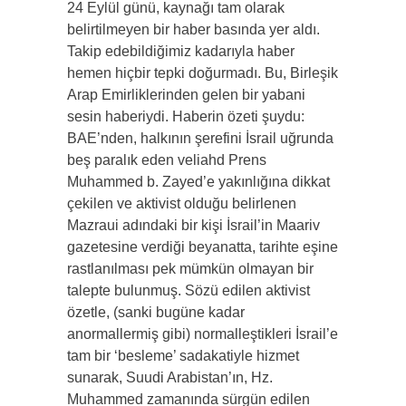
24 Eylül günü, kaynağı tam olarak
belirtilmeyen bir haber basında yer aldı.
Takip edebildiğimiz kadarıyla haber
hemen hiçbir tepki doğurmadı. Bu, Birleşik
Arap Emirliklerinden gelen bir yabani
sesin haberiydi. Haberin özeti şuydu:
BAE’nden, halkının şerefini İsrail uğrunda
beş paralık eden veliahd Prens
Muhammed b. Zayed’e yakınlığına dikkat
çekilen ve aktivist olduğu belirlenen
Mazraui adındaki bir kişi İsrail’in Maariv
gazetesine verdiği beyanatta, tarihte eşine
rastlanılması pek mümkün olmayan bir
talepte bulunmuş. Sözü edilen aktivist
özetle, (sanki bugüne kadar
anormallermiş gibi) normalleştikleri İsrail’e
tam bir ‘besleme’ sadakatiyle hizmet
sunarak, Suudi Arabistan’ın, Hz.
Muhammed zamanında sürgün edilen