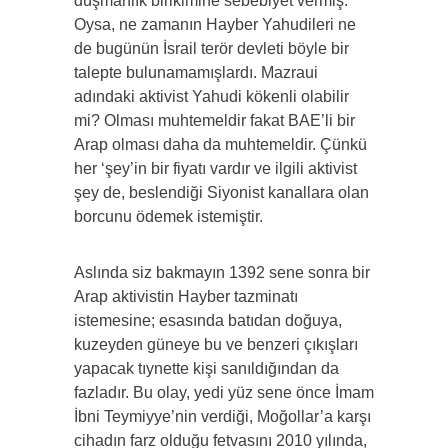
düşmanlık birikimine sebebiyet vermiş.
Oysa, ne zamanın Hayber Yahudileri ne
de bugünün İsrail terör devleti böyle bir
talepte bulunamamışlardı. Mazraui
adındaki aktivist Yahudi kökenli olabilir
mi? Olması muhtemeldir fakat BAE’li bir
Arap olması daha da muhtemeldir. Çünkü
her ‘şey’in bir fiyatı vardır ve ilgili aktivist
şey de, beslendiği Siyonist kanallara olan
borcunu ödemek istemiştir.
Aslında siz bakmayın 1392 sene sonra bir
Arap aktivistin Hayber tazminatı
istemesine; esasında batıdan doğuya,
kuzeyden güneye bu ve benzeri çıkışları
yapacak tıynette kişi sanıldığından da
fazladır. Bu olay, yedi yüz sene önce İmam
İbni Teymiyye’nin verdiği, Moğollar’a karşı
cihadın farz olduğu fetvasını 2010 yılında,