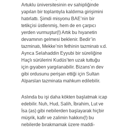
Artuklu üniversitesinin ev sahipliğinde
yapılan bir toplantıyla kaldırma girişimini
hatırlattı. Şimdi misyonu BAE’nin bir
tetikçisi üstlenmiş, hem de en çarpıcı
yerden vurmuştur(!) Artık bu hıyanetin
devamının gelmesi beklenir. Bedir’in
tazminatı, Mekke’nin fethinin tazminatı v.d.
Ayrıca Selahaddin Eyyubi bir süreliğine
Haçlı sürülerini Kudüs’ten uzak tuttuğu
için gıyaben yargılanabilir. Bizans’ın dev
gibi ordusunu perişan ettiği için Sultan
Alparslan tazminata mahkum edilebilir.
Aslında bu işi daha kökten başlatmak icap
edebilir. Nuh, Hud, Salih, İbrahim, Lut ve
İsa (as) gibi nebilerden başlayarak hiçbir
müşrik, kafir ve zalimin hakkını(!) bu
nebilerde bırakmamak üzere maddi-