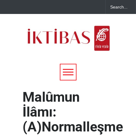
Malûmun
İlâmı:
(A)Normalleşme