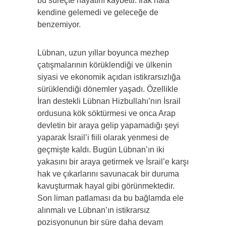
bu süreçte hayatını kaybetti. Irak hala
kendine gelemedi ve geleceğe de
benzemiyor.
Lübnan, uzun yıllar boyunca mezhep
çatışmalarının körüklendiği ve ülkenin
siyasi ve ekonomik açıdan istikrarsızlığa
sürüklendiği dönemler yaşadı. Özellikle
İran destekli Lübnan Hizbullahı’nın İsrail
ordusuna kök söktürmesi ve onca Arap
devletin bir araya gelip yapamadığı şeyi
yaparak İsrail’i fiili olarak yenmesi de
geçmişte kaldı. Bugün Lübnan’ın iki
yakasını bir araya getirmek ve İsrail’e karşı
hak ve çıkarlarını savunacak bir duruma
kavuşturmak hayal gibi görünmektedir.
Son liman patlaması da bu bağlamda ele
alınmalı ve Lübnan’ın istikrarsız
pozisyonunun bir süre daha devam