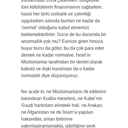
yurtlarından zorla çıkarırken, bölgedeki
tüm kötülüklerin finansmanını sağlarken,
hasılı her türlü zorbalık ve zalimliği
uygularken aslında bunları ne kadar da
‘normal’ olduğunu kabul etmemizi
beklemektedirler. Sizce de bu durumda bir
anormallik yok mu? Evinize giren hırsıza
buyur bunu da götür, bu da çok para eder
demek ne kadar normalse, İsrail’in
Müslümanlar tarafından bir devlet olarak
kabulü ve ilişki kurulması da o kadar
normaldir diye düşünüyoruz.
Ne acıdır ki, ne Müslümanların ilk kıblesini
barındıran Kudüs meselesi, ne Kabe’nin
Suudi hanedanı elindeki hali, ne Arakan,
ne Afganistan ne de İslam’a yapılan
hakaretler, onları birbirine
yakınlaştıramamakta, işbirliğine sevk