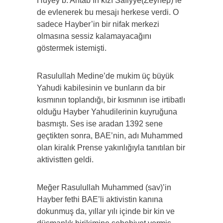
Huyey b. Ahtab’ın kızı Safiyye(Zeynep)’le
de evlenerek bu mesajı herkese verdi. O
sadece Hayber’in bir nifak merkezi
olmasına sessiz kalamayacağını
göstermek istemişti.
Rasulullah Medine’de mukim üç büyük
Yahudi kabilesinin ve bunların da bir
kısmının toplandığı, bir kısmının ise irtibatlı
olduğu Hayber Yahudilerinin kuyruğuna
basmıştı. Ses ise aradan 1392 sene
geçtikten sonra, BAE’nin, adı Muhammed
olan kiralık Prense yakınlığıyla tanıtılan bir
aktivistten geldi.
Meğer Rasulullah Muhammed (sav)’in
Hayber fethi BAE’li aktivistin kanına
dokunmuş da, yıllar yılı içinde bir kin ve