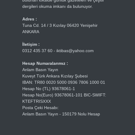
bulunan lokalde günlük gazeteleri ve çeşitli
dergileri okuma imkanı da bulunuyor.
Adres :
Tuna Cd. 14 / 3 Kızılay 06420 Yenişehir
ANKARA
İletişim :
0312 435 37 60 - iktibas@yahoo.com
Hesap Numaralarımız :
Anlam Basın Yayın
Kuveyt Türk Ankara Kızılay Şubesi
IBAN: TR80 0020 5000 0936 7806 1000 01
Hesap No (TL) 93678061-1
Hesap No(Euro) 93678061-101 BIC-SWIFT:
KTEFTRISXXX
Posta Çeki Hesabı:
Anlam Basın Yayın - 150179 Nolu Hesap