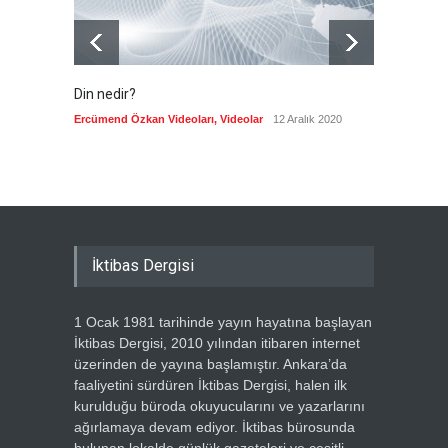
Din nedir?
Vefatı
biyogra
Ercümend Özkan Videoları
,
Videolar
12 Aralık 2020
Ercümen
İktibas Dergisi
1 Ocak 1981 tarihinde yayın hayatına başlayan
İktibas Dergisi, 2010 yılından itibaren internet
üzerinden de yayına başlamıştır. Ankara’da
faaliyetini sürdüren İktibas Dergisi, halen ilk
kurulduğu büroda okuyucularını ve yazarlarını
ağırlamaya devam ediyor. İktibas bürosunda