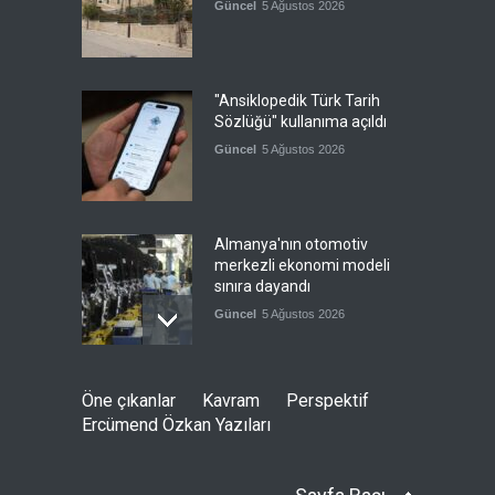
Güncel
5 Ağustos 2026
"Ansiklopedik Türk Tarih
Sözlüğü" kullanıma açıldı
Güncel
5 Ağustos 2026
Almanya'nın otomotiv
merkezli ekonomi modeli
sınıra dayandı
Güncel
5 Ağustos 2026
Ürdünlü Bakan: Uluslararası
Öne çıkanlar
Kavram
Perspektif
toplum harekete geçsin
Ercümend Özkan Yazıları
Güncel
5 Ağustos 2026