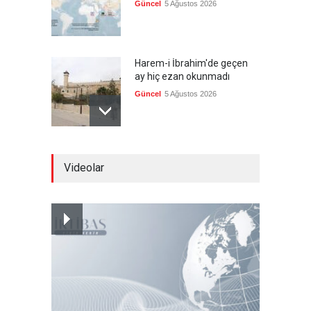
Güncel
5 Ağustos 2026
Harem-i İbrahim'de geçen
ay hiç ezan okunmadı
Güncel
5 Ağustos 2026
"Ansiklopedik Türk Tarih
Videolar
Sözlüğü" kullanıma açıldı
Güncel
5 Ağustos 2026
Almanya'nın otomotiv
merkezli ekonomi modeli
sınıra dayandı
Güncel
5 Ağustos 2026