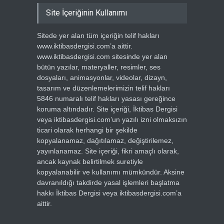
Site İçeriğinin Kullanımı
Sitede yer alan tüm içeriğin telif hakları
www.iktibasdergisi.com’a aittir.
www.iktibasdergisi.com sitesinde yer alan
bütün yazılar, materyaller, resimler, ses
dosyaları, animasyonlar, videolar, dizayn,
tasarım ve düzenlemelerimizin telif hakları
5846 numaralı telif hakları yasası gereğince
koruma altındadır. Site içeriği, İktibas Dergisi
veya iktibasdergisi.com’un yazılı izni olmaksızın
ticari olarak herhangi bir şekilde
kopyalanamaz, dağıtılamaz, değiştirilemez,
yayınlanamaz. Site içeriği, fikri amaçlı olarak,
ancak kaynak belirtilmek suretiyle
kopyalanabilir ve kullanımı mümkündür. Aksine
davranıldığı takdirde yasal işlemleri başlatma
hakkı İktibas Dergisi veya iktibasdergisi.com’a
aittir.