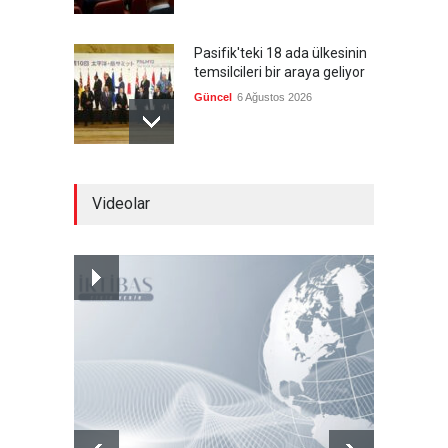
Pasifik'teki 18 ada ülkesinin
temsilcileri bir araya geliyor
Güncel
6 Ağustos 2026
Brezilya, ABD'nin 'saygı
Videolar
göstermesini' bekliyor!
Güncel
6 Ağustos 2026
Japonya, nükleer silah
karşıtlığını teyid etmedi
Güncel
6 Ağustos 2026