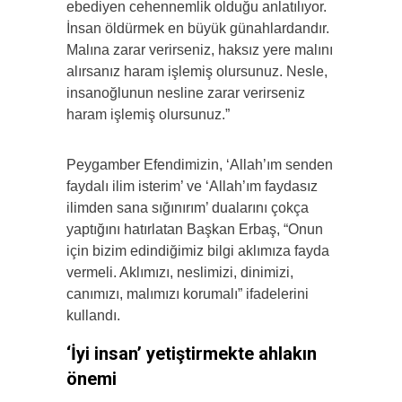
ebediyen cehennemlik olduğu anlatılıyor.
İnsan öldürmek en büyük günahlardandır.
Malına zarar verirseniz, haksız yere malını
alırsanız haram işlemiş olursunuz. Nesle,
insanoğlunun nesline zarar verirseniz
haram işlemiş olursunuz.”
Peygamber Efendimizin, ‘Allah’ım senden
faydalı ilim isterim’ ve ‘Allah’ım faydasız
ilimden sana sığınırım’ dualarını çokça
yaptığını hatırlatan Başkan Erbaş, “Onun
için bizim edindiğimiz bilgi aklımıza fayda
vermeli. Aklımızı, neslimizi, dinimizi,
canımızı, malımızı korumalı” ifadelerini
kullandı.
‘İyi insan’ yetiştirmekte ahlakın
önemi