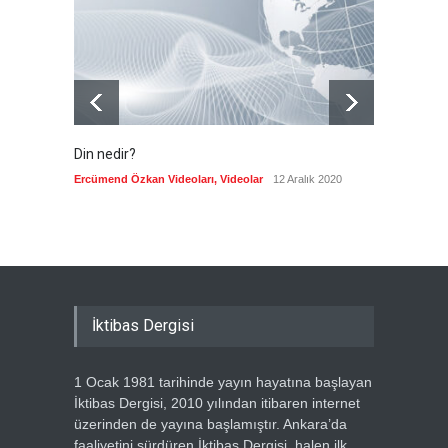
Güncel
8 Ağustos 2026
Din nedir?
Vefatı
biyogra
Ercümend Özkan Videoları
,
Videolar
12 Aralık 2020
Ercümen
İktibas Dergisi
1 Ocak 1981 tarihinde yayın hayatına başlayan
İktibas Dergisi, 2010 yılından itibaren internet
üzerinden de yayına başlamıştır. Ankara’da
faaliyetini sürdüren İktibas Dergisi, halen ilk