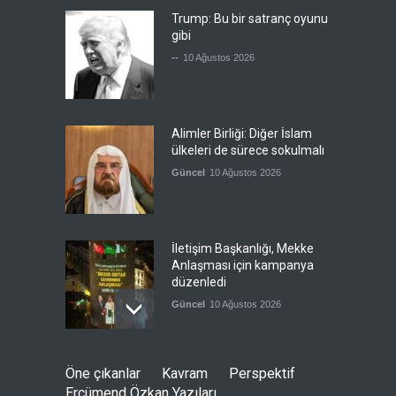
Trump: Bu bir satranç oyunu
gibi
--
10 Ağustos 2026
Alimler Birliği: Diğer İslam
ülkeleri de sürece sokulmalı
Güncel
10 Ağustos 2026
İletişim Başkanlığı, Mekke
Anlaşması için kampanya
düzenledi
Güncel
10 Ağustos 2026
Yemen'de devrik hükümet,
Öne çıkanlar
Kavram
Perspektif
İHA'larla mücadele ediyor
Ercümend Özkan Yazıları