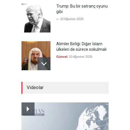
Trump: Bu bir satranç oyunu
gibi
--
10 Ağustos 2026
Alimler Birliği: Diğer İslam
ülkeleri de sürece sokulmalı
Güncel
10 Ağustos 2026
İletişim Başkanlığı, Mekke
Videolar
Anlaşması için kampanya
düzenledi
Güncel
10 Ağustos 2026
Yemen'de devrik hükümet,
İHA'larla mücadele ediyor