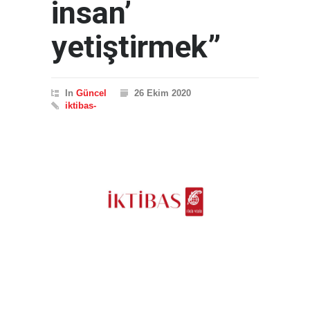
insan’
yetiştirmek”
In
Güncel
26 Ekim 2020
iktibas-