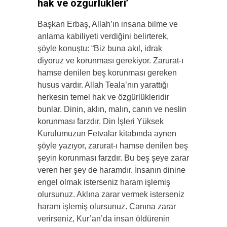
hak ve özgürlükleri’
Başkan Erbaş, Allah’ın insana bilme ve
anlama kabiliyeti verdiğini belirterek,
şöyle konuştu: “Biz buna akıl, idrak
diyoruz ve korunması gerekiyor. Zarurat-ı
hamse denilen beş korunması gereken
husus vardır. Allah Teala’nın yarattığı
herkesin temel hak ve özgürlükleridir
bunlar. Dinin, aklın, malın, canın ve neslin
korunması farzdır. Din İşleri Yüksek
Kurulumuzun Fetvalar kitabında aynen
şöyle yazıyor, zarurat-ı hamse denilen beş
şeyin korunması farzdır. Bu beş şeye zarar
veren her şey de haramdır. İnsanın dinine
engel olmak isterseniz haram işlemiş
olursunuz. Aklına zarar vermek isterseniz
haram işlemiş olursunuz. Canına zarar
verirseniz, Kur’an’da insan öldürenin