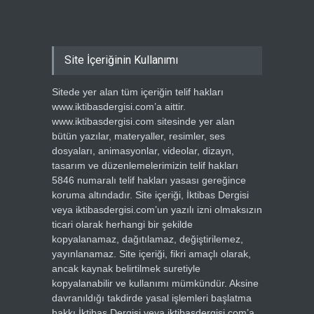
Site İçeriğinin Kullanımı
Sitede yer alan tüm içeriğin telif hakları
www.iktibasdergisi.com’a aittir.
www.iktibasdergisi.com sitesinde yer alan
bütün yazılar, materyaller, resimler, ses
dosyaları, animasyonlar, videolar, dizayn,
tasarım ve düzenlemelerimizin telif hakları
5846 numaralı telif hakları yasası gereğince
koruma altındadır. Site içeriği, İktibas Dergisi
veya iktibasdergisi.com’un yazılı izni olmaksızın
ticari olarak herhangi bir şekilde
kopyalanamaz, dağıtılamaz, değiştirilemez,
yayınlanamaz. Site içeriği, fikri amaçlı olarak,
ancak kaynak belirtilmek suretiyle
kopyalanabilir ve kullanımı mümkündür. Aksine
davranıldığı takdirde yasal işlemleri başlatma
hakkı İktibas Dergisi veya iktibasdergisi.com’a