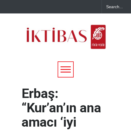
Erbaş:
“Kur’an’ın ana
amacı ‘iyi