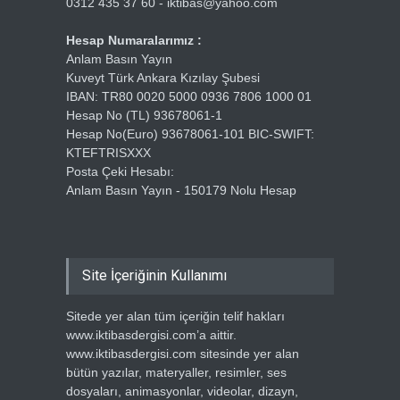
0312 435 37 60 - iktibas@yahoo.com
Hesap Numaralarımız :
Anlam Basın Yayın
Kuveyt Türk Ankara Kızılay Şubesi
IBAN: TR80 0020 5000 0936 7806 1000 01
Hesap No (TL) 93678061-1
Hesap No(Euro) 93678061-101 BIC-SWIFT:
KTEFTRISXXX
Posta Çeki Hesabı:
Anlam Basın Yayın - 150179 Nolu Hesap
Site İçeriğinin Kullanımı
Sitede yer alan tüm içeriğin telif hakları
www.iktibasdergisi.com’a aittir.
www.iktibasdergisi.com sitesinde yer alan
bütün yazılar, materyaller, resimler, ses
dosyaları, animasyonlar, videolar, dizayn,