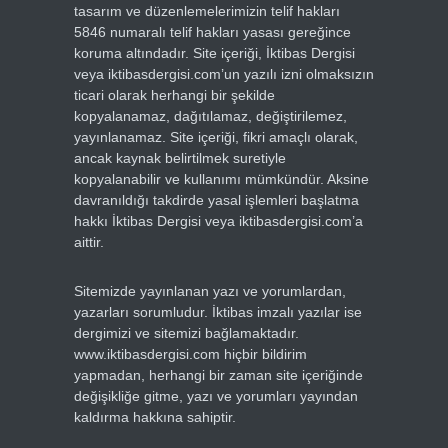
tasarım ve düzenlemelerimizin telif hakları
5846 numaralı telif hakları yasası gereğince
koruma altındadır. Site içeriği, İktibas Dergisi
veya iktibasdergisi.com’un yazılı izni olmaksızın
ticari olarak herhangi bir şekilde
kopyalanamaz, dağıtılamaz, değiştirilemez,
yayınlanamaz. Site içeriği, fikri amaçlı olarak,
ancak kaynak belirtilmek suretiyle
kopyalanabilir ve kullanımı mümkündür. Aksine
davranıldığı takdirde yasal işlemleri başlatma
hakkı İktibas Dergisi veya iktibasdergisi.com’a
aittir.
Sitemizde yayınlanan yazı ve yorumlardan,
yazarları sorumludur. İktibas imzalı yazılar ise
dergimizi ve sitemizi bağlamaktadır.
www.iktibasdergisi.com hiçbir bildirim
yapmadan, herhangi bir zaman site içeriğinde
değişikliğe gitme, yazı ve yorumları yayından
kaldırma hakkına sahiptir.