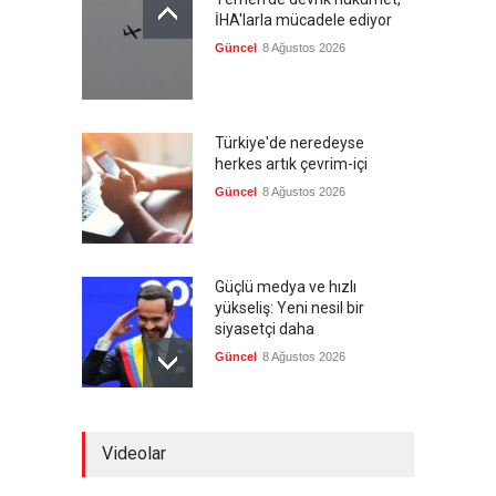
İHA'larla mücadele ediyor
Güncel
8 Ağustos 2026
Türkiye'de neredeyse
herkes artık çevrim-içi
Güncel
8 Ağustos 2026
Güçlü medya ve hızlı
yükseliş: Yeni nesil bir
siyasetçi daha
Güncel
8 Ağustos 2026
Kolombiya, solcu Petro'nun
Videolar
yerine aşırı sağcı Espriella'yı
getirdi