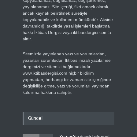
kopyalanamaz, dağıtılamaz, değiştirilemez,
yayınlanamaz. Site içeriği, fikri amaçlı olarak,
ancak kaynak belirtilmek suretiyle
kopyalanabilir ve kullanımı mümkündür. Aksine
davranıldığı takdirde yasal işlemleri başlatma
hakkı İktibas Dergisi veya iktibasdergisi.com’a
aittir.
Sitemizde yayınlanan yazı ve yorumlardan,
yazarları sorumludur. İktibas imzalı yazılar ise
dergimizi ve sitemizi bağlamaktadır.
www.iktibasdergisi.com hiçbir bildirim
yapmadan, herhangi bir zaman site içeriğinde
değişikliğe gitme, yazı ve yorumları yayından
kaldırma hakkına sahiptir.
Güncel
Yemen'de devrik hükümet,