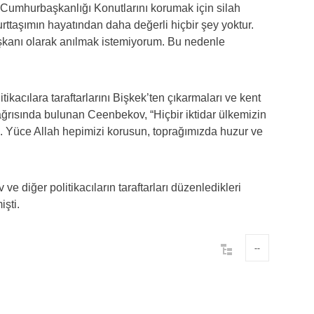
i Cumhurbaşkanlığı Konutlarını korumak için silah
rttaşımın hayatından daha değerli hiçbir şey yoktur.
şkanı olarak anılmak istemiyorum. Bu nedenle
kacılara taraftarlarını Bişkek’ten çıkarmaları ve kent
ağrısında bulunan Ceenbekov, “Hiçbir iktidar ülkemizin
 Yüce Allah hepimizi korusun, toprağımızda huzur ve
 diğer politikacıların taraftarları düzenledikleri
işti.
--