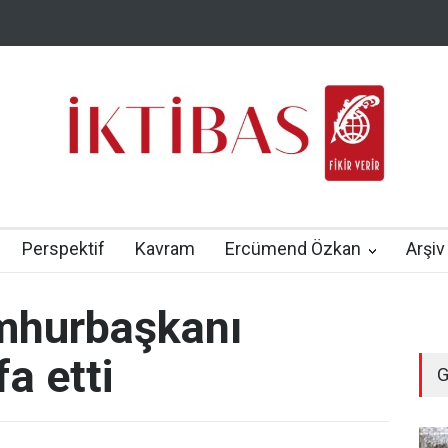
Perspektif
Kavram
Ercümend Özkan
Arşiv
umhurbaşkanı
a etti
G