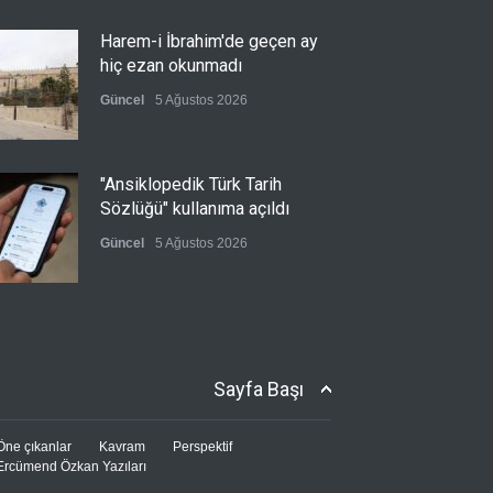
Harem-i İbrahim'de geçen ay
hiç ezan okunmadı
Güncel
5 Ağustos 2026
"Ansiklopedik Türk Tarih
Sözlüğü" kullanıma açıldı
Güncel
5 Ağustos 2026
Almanya'nın otomotiv
merkezli ekonomi modeli
sınıra dayandı
Sayfa Başı
Güncel
5 Ağustos 2026
Öne çıkanlar
Kavram
Perspektif
Ercümend Özkan Yazıları
Ürdünlü Bakan: Uluslararası