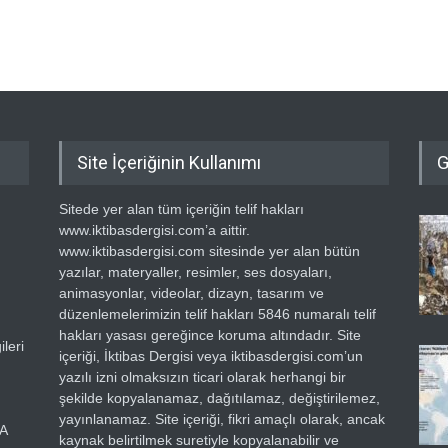
Site İçeriğinin Kullanımı
G
Sitede yer alan tüm içeriğin telif hakları
www.iktibasdergisi.com’a aittir.
www.iktibasdergisi.com sitesinde yer alan bütün
yazılar, materyaller, resimler, ses dosyaları,
animasyonlar, videolar, dizayn, tasarım ve
düzenlemelerimizin telif hakları 5846 numaralı telif
hakları yasası gereğince koruma altındadır. Site
leri
içeriği, İktibas Dergisi veya iktibasdergisi.com’un
yazılı izni olmaksızın ticari olarak herhangi bir
şekilde kopyalanamaz, dağıtılamaz, değiştirilemez,
yayınlanamaz. Site içeriği, fikri amaçlı olarak, ancak
RA
kaynak belirtilmek suretiyle kopyalanabilir ve