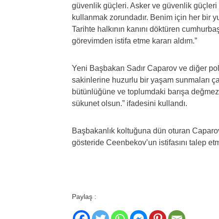
güvenlik güçleri. Asker ve güvenlik güçler
kullanmak zorundadır. Benim için her bir yu
Tarihte halkının kanını döktüren cumhurba
görevimden istifa etme kararı aldım.”
Yeni Başbakan Sadır Caparov ve diğer politi
sakinlerine huzurlu bir yaşam sunmaları ç
bütünlüğüne ve toplumdaki barışa değmez.
sükunet olsun.” ifadesini kullandı.
Başbakanlık koltuğuna dün oturan Caparov ve
gösteride Ceenbekov’un istifasını talep etm
Paylaş :