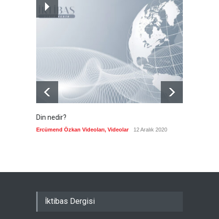
Pezeşkiyan: Neden sürekli
'savaşalım' demek
zorundayız?
Güncel
8 Ağustos 2026
Din nedir?
Vefatı
biyogra
Ercümend Özkan Videoları
,
Videolar
12 Aralık 2020
Ercümen
İktibas Dergisi