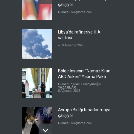
çalışıyor
Güncel
8 Ağustos 2026
Libya'da rafineriye İHA
saldırısı
--
8 Ağustos 2026
Bölge İnsanını "Namaz Kılan
ABD Askeri" Yapma Paktı
Güncel
,
Şükrü Hüseyinoğlu
,
YAZARLAR
8 Ağustos 2026
Avrupa Birliği toparlanmaya
çalışıyor
Güncel
8 Ağustos 2026