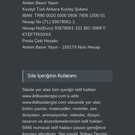
Anlam Basın Yayın
Kuveyt Türk Ankara Kızılay Şubesi
IBAN: TR80 0020 5000 0936 7806 1000 01
Hesap No (TL) 93678061-1
Hesap No(Euro) 93678061-101 BIC-SWIFT:
KTEFTRISXXX
Posta Çeki Hesabı:
Anlam Basın Yayın - 150179 Nolu Hesap
Site İçeriğinin Kullanımı
Sitede yer alan tüm içeriğin telif hakları
www.iktibasdergisi.com’a aittir.
www.iktibasdergisi.com sitesinde yer alan
bütün yazılar, materyaller, resimler, ses
dosyaları, animasyonlar, videolar, dizayn,
tasarım ve düzenlemelerimizin telif hakları
5846 numaralı telif hakları yasası gereğince
koruma altındadır. Site içeriği, İktibas Dergisi