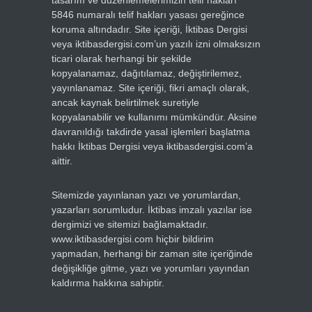
tasarım ve düzenlemelerimizin telif hakları
5846 numaralı telif hakları yasası gereğince
koruma altındadır. Site içeriği, İktibas Dergisi
veya iktibasdergisi.com’un yazılı izni olmaksızın
ticari olarak herhangi bir şekilde
kopyalanamaz, dağıtılamaz, değiştirilemez,
yayınlanamaz. Site içeriği, fikri amaçlı olarak,
ancak kaynak belirtilmek suretiyle
kopyalanabilir ve kullanımı mümkündür. Aksine
davranıldığı takdirde yasal işlemleri başlatma
hakkı İktibas Dergisi veya iktibasdergisi.com’a
aittir.
Sitemizde yayınlanan yazı ve yorumlardan,
yazarları sorumludur. İktibas imzalı yazılar ise
dergimizi ve sitemizi bağlamaktadır.
www.iktibasdergisi.com hiçbir bildirim
yapmadan, herhangi bir zaman site içeriğinde
değişikliğe gitme, yazı ve yorumları yayından
kaldırma hakkına sahiptir.