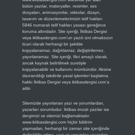
bütün yazılar, materyaller, resimler, ses
dosyaları, animasyonlar, videolar, dizayn,
tasarım ve düzenlemelerimizin telif hakları
5846 numaralı telif hakları yasası gereğince
koruma altındadır. Site içeriği, İktibas Dergisi
veya iktibasdergisi.com’un yazılı izni olmaksızın
ticari olarak herhangi bir şekilde
kopyalanamaz, dağıtılamaz, değiştirilemez,
yayınlanamaz. Site içeriği, fikri amaçlı olarak,
ancak kaynak belirtilmek suretiyle
kopyalanabilir ve kullanımı mümkündür. Aksine
davranıldığı takdirde yasal işlemleri başlatma
hakkı İktibas Dergisi veya iktibasdergisi.com’a
aittir.
Sitemizde yayınlanan yazı ve yorumlardan,
yazarları sorumludur. İktibas imzalı yazılar ise
dergimizi ve sitemizi bağlamaktadır.
www.iktibasdergisi.com hiçbir bildirim
yapmadan, herhangi bir zaman site içeriğinde
değişikliğe gitme, yazı ve yorumları yayından