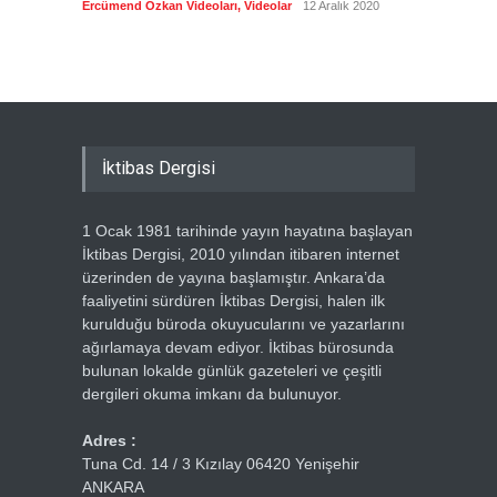
Ercümend Özkan Videoları
,
Videolar
12 Aralık 2020
Ercümen
İktibas Dergisi
1 Ocak 1981 tarihinde yayın hayatına başlayan
İktibas Dergisi, 2010 yılından itibaren internet
üzerinden de yayına başlamıştır. Ankara’da
faaliyetini sürdüren İktibas Dergisi, halen ilk
kurulduğu büroda okuyucularını ve yazarlarını
ağırlamaya devam ediyor. İktibas bürosunda
bulunan lokalde günlük gazeteleri ve çeşitli
dergileri okuma imkanı da bulunuyor.
Adres :
Tuna Cd. 14 / 3 Kızılay 06420 Yenişehir
ANKARA