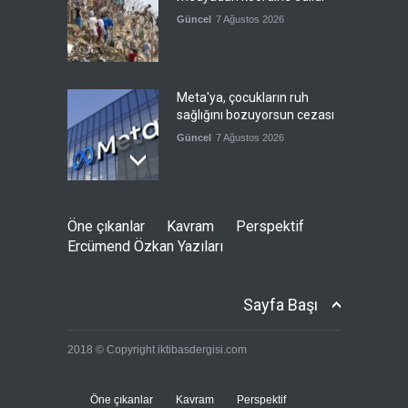
Güncel
7 Ağustos 2026
Meta'ya, çocukların ruh
sağlığını bozuyorsun cezası
Güncel
7 Ağustos 2026
Futbol endüstrisinde kavga
Öne çıkanlar
Kavram
Perspektif
devam ediyor
Ercümend Özkan Yazıları
Güncel
7 Ağustos 2026
Sayfa Başı
Suudi Arabistan, Türkiye ve
2018 © Copyright iktibasdergisi.com
Pakistan savunma
anlaşması imzalayacak
Güncel
7 Ağustos 2026
Öne çıkanlar
Kavram
Perspektif