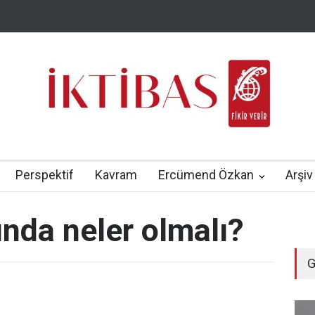
Perspektif
Kavram
Ercümend Özkan
Arşiv
ında neler olmalı?
G