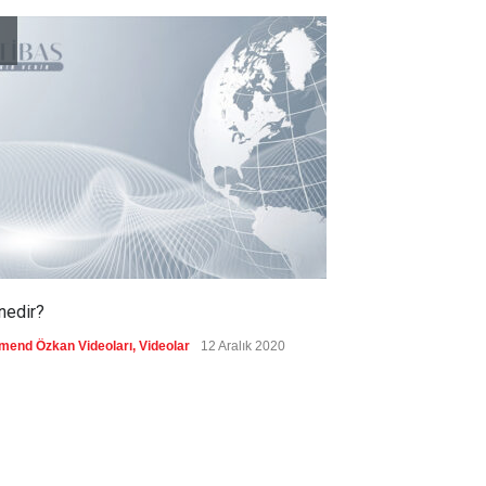
Kolombiya, solcu Petro'nun
yerine aşırı sağcı Espriella'yı
getirdi
Güncel
8 Ağustos 2026
nedir?
Vefatının 24. yı
biyografisi
mend Özkan Videoları
,
Videolar
12 Aralık 2020
Ercümend Özkan Vid