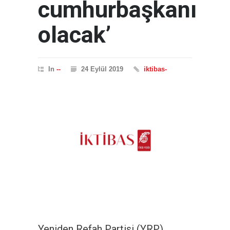
cumhurbaşkanı
olacak’
In
--
24 Eylül 2019
iktibas-
Yeniden Refah Partisi (YRP)