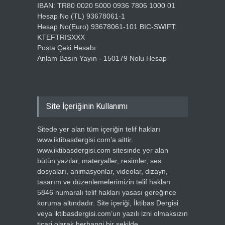
IBAN: TR80 0020 5000 0936 7806 1000 01
Hesap No (TL) 93678061-1
Hesap No(Euro) 93678061-101 BIC-SWIFT:
KTEFTRISXXX
Posta Çeki Hesabı:
Anlam Basın Yayın - 150179 Nolu Hesap
Site İçeriğinin Kullanımı
Sitede yer alan tüm içeriğin telif hakları
www.iktibasdergisi.com’a aittir.
www.iktibasdergisi.com sitesinde yer alan
bütün yazılar, materyaller, resimler, ses
dosyaları, animasyonlar, videolar, dizayn,
tasarım ve düzenlemelerimizin telif hakları
5846 numaralı telif hakları yasası gereğince
koruma altındadır. Site içeriği, İktibas Dergisi
veya iktibasdergisi.com’un yazılı izni olmaksızın
ticari olarak herhangi bir şekilde