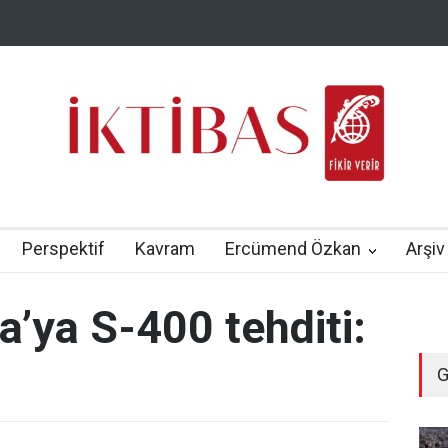
Perspektif
Kavram
Ercümend Özkan
Arşiv
’ya S-400 tehditi:
G