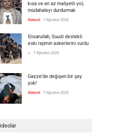
kısa ve en az maliyetli yol,
müdahaleyi durdurmak
Güncel
7 Ağustos 2026
Ensarullah, Suudi destekli
eski rejimin askerlerini vurdu
--
7 Ağustos 2026
Gazze'de değişen bir şey
yok!
Güncel
7 Ağustos 2026
Hamas'ın kabul ettiği ABD
planını, İsrail reddetti
ideolar
Güncel
7 Ağustos 2026