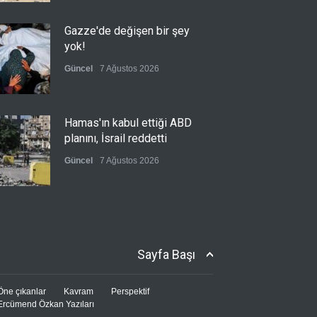
Gazze'de değişen bir şey
yok!
Güncel
7 Ağustos 2026
Hamas'ın kabul ettiği ABD
planını, İsrail reddetti
Güncel
7 Ağustos 2026
Irak'ın yeni nesil siyasetçisi:
Ali Zeydi
Sayfa Başı
Güncel
6 Ağustos 2026
Öne çıkanlar
Kavram
Perspektif
Ercümend Özkan Yazıları
Irak'taki iktidar koalisyonu,