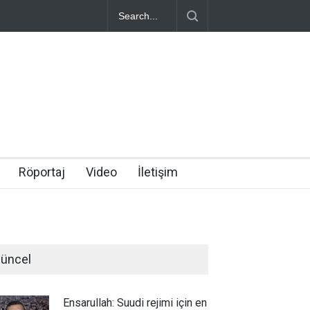
Röportaj
Video
İletişim
üncel
Ensarullah: Suudi rejimi için en