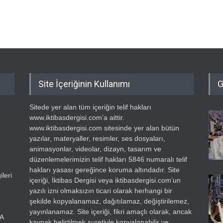
Site İçeriğinin Kullanımı
G
Sitede yer alan tüm içeriğin telif hakları
www.iktibasdergisi.com’a aittir.
www.iktibasdergisi.com sitesinde yer alan bütün
yazılar, materyaller, resimler, ses dosyaları,
animasyonlar, videolar, dizayn, tasarım ve
düzenlemelerimizin telif hakları 5846 numaralı telif
hakları yasası gereğince koruma altındadır. Site
leri
içeriği, İktibas Dergisi veya iktibasdergisi.com’un
yazılı izni olmaksızın ticari olarak herhangi bir
şekilde kopyalanamaz, dağıtılamaz, değiştirilemez,
yayınlanamaz. Site içeriği, fikri amaçlı olarak, ancak
RA
kaynak belirtilmek suretiyle kopyalanabilir ve