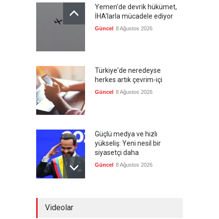
Yemen'de devrik hükümet,
İHA'larla mücadele ediyor
Güncel
8 Ağustos 2026
Türkiye'de neredeyse
herkes artık çevrim-içi
Güncel
8 Ağustos 2026
Güçlü medya ve hızlı
yükseliş: Yeni nesil bir
siyasetçi daha
Güncel
8 Ağustos 2026
Infantino'ya Avrupa'dan
Videolar
istifa baskısı