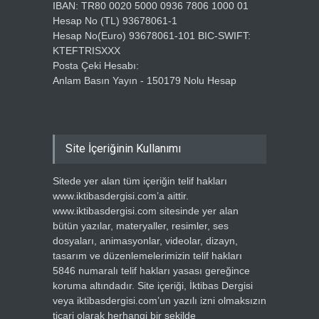
IBAN: TR80 0020 5000 0936 7806 1000 01
Hesap No (TL) 93678061-1
Hesap No(Euro) 93678061-101 BIC-SWIFT:
KTEFTRISXXX
Posta Çeki Hesabı:
Anlam Basın Yayın - 150179 Nolu Hesap
Site İçeriğinin Kullanımı
Sitede yer alan tüm içeriğin telif hakları
www.iktibasdergisi.com’a aittir.
www.iktibasdergisi.com sitesinde yer alan
bütün yazılar, materyaller, resimler, ses
dosyaları, animasyonlar, videolar, dizayn,
tasarım ve düzenlemelerimizin telif hakları
5846 numaralı telif hakları yasası gereğince
koruma altındadır. Site içeriği, İktibas Dergisi
veya iktibasdergisi.com’un yazılı izni olmaksızın
ticari olarak herhangi bir şekilde