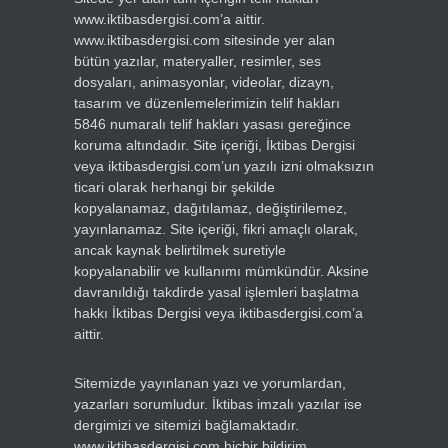
www.iktibasdergisi.com’a aittir.
www.iktibasdergisi.com sitesinde yer alan
bütün yazılar, materyaller, resimler, ses
dosyaları, animasyonlar, videolar, dizayn,
tasarım ve düzenlemelerimizin telif hakları
5846 numaralı telif hakları yasası gereğince
koruma altındadır. Site içeriği, İktibas Dergisi
veya iktibasdergisi.com’un yazılı izni olmaksızın
ticari olarak herhangi bir şekilde
kopyalanamaz, dağıtılamaz, değiştirilemez,
yayınlanamaz. Site içeriği, fikri amaçlı olarak,
ancak kaynak belirtilmek suretiyle
kopyalanabilir ve kullanımı mümkündür. Aksine
davranıldığı takdirde yasal işlemleri başlatma
hakkı İktibas Dergisi veya iktibasdergisi.com’a
aittir.
Sitemizde yayınlanan yazı ve yorumlardan,
yazarları sorumludur. İktibas imzalı yazılar ise
dergimizi ve sitemizi bağlamaktadır.
www.iktibasdergisi.com hiçbir bildirim