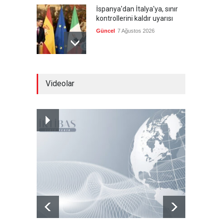
İspanya'dan İtalya'ya, sınır
kontrollerini kaldır uyarısı
Güncel
7 Ağustos 2026
Yeni bir üçlü ittifak kuruldu
Videolar
Güncel
7 Ağustos 2026
Fransa'nın sosyal medyaya
yasak talebine ABD'den sert
cevap
Güncel
7 Ağustos 2026