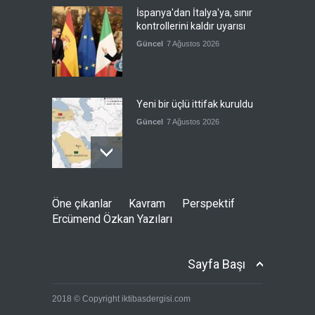
İspanya'dan İtalya'ya, sınır
kontrollerini kaldır uyarısı
Güncel
7 Ağustos 2026
Yeni bir üçlü ittifak kuruldu
Güncel
7 Ağustos 2026
Fransa'nın sosyal medyaya
Öne çıkanlar
Kavram
Perspektif
yasak talebine ABD'den sert
Ercümend Özkan Yazıları
cevap
Güncel
7 Ağustos 2026
Sayfa Başı
ABD’nin tasfiye planı
2018 © Copyright iktibasdergisi.com
devrede