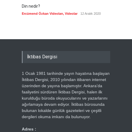
Din nedir?
Vefatı
biyogra
Ercümend Özkan Videoları
,
Videolar
12 Aralık 2020
Ercümen
İktibas Dergisi
1 Ocak 1981 tarihinde yayın hayatına başlayan
İktibas Dergisi, 2010 yılından itibaren internet
üzerinden de yayına başlamıştır. Ankara’da
faaliyetini sürdüren İktibas Dergisi, halen ilk
kurulduğu büroda okuyucularını ve yazarlarını
ağırlamaya devam ediyor. İktibas bürosunda
bulunan lokalde günlük gazeteleri ve çeşitli
dergileri okuma imkanı da bulunuyor.
Adres :