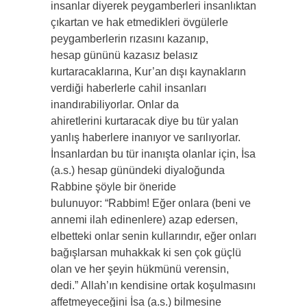
insanlar diyerek peygamberleri insanlıktan
çıkartan ve hak etmedikleri övgülerle
peygamberlerin rızasını kazanıp,
hesap gününü kazasız belasız
kurtaracaklarına, Kur’an dışı kaynakların
verdiği haberlerle cahil insanları
inandırabiliyorlar. Onlar da
ahiretlerini kurtaracak diye bu tür yalan
yanlış haberlere inanıyor ve sarılıyorlar.
İnsanlardan bu tür inanışta olanlar için, İsa
(a.s.) hesap günündeki diyaloğunda
Rabbine şöyle bir öneride
bulunuyor: “Rabbim! Eğer onlara (beni ve
annemi ilah edinenlere) azap edersen,
elbetteki onlar senin kullarındır, eğer onları
bağışlarsan muhakkak ki sen çok güçlü
olan ve her şeyin hükmünü verensin,
dedi.” Allah’ın kendisine ortak koşulmasını
affetmeyeceğini İsa (a.s.) bilmesine