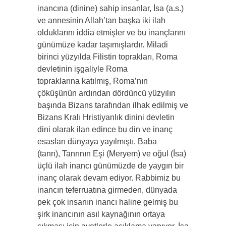
inancına (dinine) sahip insanlar, İsa (a.s.)
ve annesinin Allah’tan başka iki ilah
olduklarını iddia etmişler ve bu inançlarını
günümüze kadar taşımışlardır. Miladi
birinci yüzyılda Filistin toprakları, Roma
devletinin işgaliyle Roma
topraklarına katılmış, Roma’nın
çöküşünün ardından dördüncü yüzyılın
başında Bizans tarafından ilhak edilmiş ve
Bizans Kralı Hristiyanlık dinini devletin
dini olarak ilan edince bu din ve inanç
esasları dünyaya yayılmıştı. Baba
(tanrı), Tanrının Eşi (Meryem) ve oğul (İsa)
üçlü ilah inancı günümüzde de yaygın bir
inanç olarak devam ediyor. Rabbimiz bu
inancın teferruatına girmeden, dünyada
pek çok insanın inancı haline gelmiş bu
şirk inancının asıl kaynağının ortaya