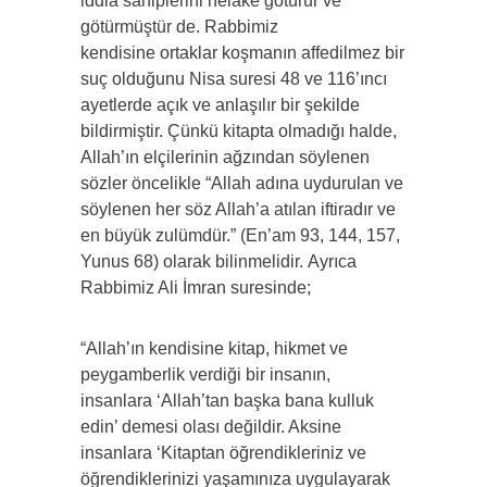
iddia sahiplerini helake götürür ve
götürmüştür de. Rabbimiz
kendisine ortaklar koşmanın affedilmez bir
suç olduğunu Nisa suresi 48 ve 116’ıncı
ayetlerde açık ve anlaşılır bir şekilde
bildirmiştir. Çünkü kitapta olmadığı halde,
Allah’ın elçilerinin ağzından söylenen
sözler öncelikle “Allah adına uydurulan ve
söylenen her söz Allah’a atılan iftiradır ve
en büyük zulümdür.” (En’am 93, 144, 157,
Yunus 68) olarak bilinmelidir. Ayrıca
Rabbimiz Ali İmran suresinde;
“Allah’ın kendisine kitap, hikmet ve
peygamberlik verdiği bir insanın,
insanlara ‘Allah’tan başka bana kulluk
edin’ demesi olası değildir. Aksine
insanlara ‘Kitaptan öğrendikleriniz ve
öğrendiklerinizi yaşamınıza uygulayarak