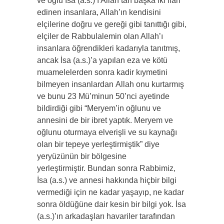
ve oğlu İsa (a.s.)’ı Allah’tan başka iki ilah
edinen insanlara, Allah’ın kendisini
elçilerine doğru ve gereği gibi tanıttığı gibi,
elçiler de Rabbulalemin olan Allah’ı
insanlara öğrendikleri kadarıyla tanıtmış,
ancak İsa (a.s.)’a yapılan eza ve kötü
muamelelerden sonra kadir kıymetini
bilmeyen insanlardan Allah onu kurtarmış
ve bunu 23 Mü’minun 50’nci ayetinde
bildirdiği gibi “Meryem’in oğlunu ve
annesini de bir ibret yaptık. Meryem ve
oğlunu oturmaya elverişli ve su kaynağı
olan bir tepeye yerleştirmiştik” diye
yeryüzünün bir bölgesine
yerleştirmiştir. Bundan sonra Rabbimiz,
İsa (a.s.) ve annesi hakkında hiçbir bilgi
vermediği için ne kadar yaşayıp, ne kadar
sonra öldüğüne dair kesin bir bilgi yok. İsa
(a.s.)’ın arkadaşları havariler tarafından