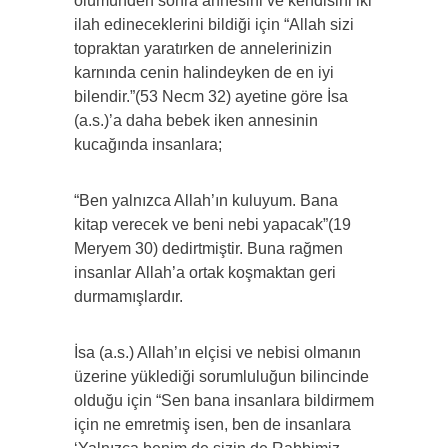
ölümünden sonra annesini ve kendisini iki
ilah edineceklerini bildiği için “Allah sizi
topraktan yaratırken de annelerinizin
karnında cenin halindeyken de en iyi
bilendir.”(53 Necm 32) ayetine göre İsa
(a.s.)’a daha bebek iken annesinin
kucağında insanlara;
“Ben yalnızca Allah’ın kuluyum. Bana
kitap verecek ve beni nebi yapacak”(19
Meryem 30) dedirtmiştir. Buna rağmen
insanlar Allah’a ortak koşmaktan geri
durmamışlardır.
İsa (a.s.) Allah’ın elçisi ve nebisi olmanın
üzerine yüklediği sorumluluğun bilincinde
olduğu için “Sen bana insanlara bildirmem
için ne emretmiş isen, ben de insanlara