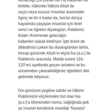
verileceği (39 Zümer 68-74) haberleri ile
birlikte, hâkimler hâkimi Allah ile
suçlu veya suçsuz insanlar arasındaki
ilginç ve bir o kadar da, henüz dünya
hayatında yaşayan insanlar için ibret
verici ve öğretici diyalogları, Rabbimiz
Kitab’ı Keriminde geleceğin
haberleri olarak bildiriyor. İşte bizim de
dikkatimizi çeken bu diyaloglardan birini,
hesap gününde Allah’ın elçisi İsa (a.s.) ile
Rabbimiz arasında, Maide suresi 116-
120’nci ayetlerde geçen anlatımı ve bu
anlatımdan çıkarabildiğimiz öğretileri dile
getirmek istiyoruz.
Din gününün yegâne sahibi ve hâkimi
Rabbimizin elçilerinden biri olan İsa
(a.s.)’a ölümünden sonra, sağlığında pek
az insanın kendisine inandığı “Nasara”