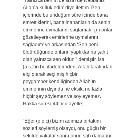
‘Yalnızca benim de sizin de Rabbimiz
Allah’a kulluk edin’ diye ilettim. Ben
içlerinde bulunduğum süre içinde bana
emrettiklerini, bana inananların da senin
emirlerine uymalarını sağlamak için onları
gözetleyerek emirlerine uymalarını
sağladım’ ve arkasından ‘Sen beni
öldürdüğünde onların yaptıklarına şahit
olan yalnızca sen oldun’” demiştir. İsa
(a.s.)’ın bu ifadelerinden, Allah tarafından
elçi olarak seçilmiş hiçbir
peygamber kendiliğinden Allah’ın
emirlerinin dışında ne eksik, ne fazla
hiçbir şey söylemez ve söyleyemez.
Hakka suresi 44’ncü ayette;
“Eğer (o elçi) bizim adımıza birtakım
sözleri söylemiş olsaydı, onu güçlü bir
şekilde yakalar sonra onun şah damarını