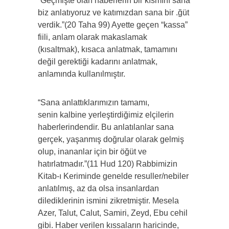
“Geçmişte olan haberlerin bir kısmını sana
biz anlatıyoruz ve katımızdan sana bir .ğüt
verdik.”(20 Taha 99) Ayette geçen “kassa”
fiili, anlam olarak makaslamak
(kısaltmak), kısaca anlatmak, tamamını
değil gerektiği kadarını anlatmak,
anlamında kullanılmıştır.
“Sana anlattıklarımızın tamamı,
senin kalbine yerleştirdiğimiz elçilerin
haberlerindendir. Bu anlatılanlar sana
gerçek, yaşanmış doğrular olarak gelmiş
olup, inananlar için bir öğüt ve
hatırlatmadır.”(11 Hud 120) Rabbimizin
Kitab-ı Keriminde genelde resuller/nebiler
anlatılmış, az da olsa insanlardan
dilediklerinin ismini zikretmiştir. Mesela
Azer, Talut, Calut, Samiri, Zeyd, Ebu cehil
gibi. Haber verilen kıssaların haricinde,