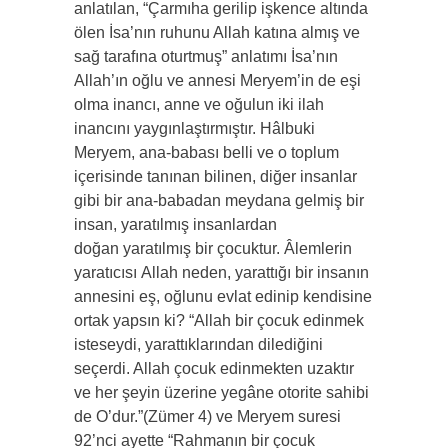
anlatılan, “Çarmıha gerilip işkence altında
ölen İsa’nın ruhunu Allah katına almış ve
sağ tarafına oturtmuş” anlatımı İsa’nın
Allah’ın oğlu ve annesi Meryem’in de eşi
olma inancı, anne ve oğulun iki ilah
inancını yaygınlaştırmıştır. Hâlbuki
Meryem, ana-babası belli ve o toplum
içerisinde tanınan bilinen, diğer insanlar
gibi bir ana-babadan meydana gelmiş bir
insan, yaratılmış insanlardan
doğan yaratılmış bir çocuktur. Âlemlerin
yaratıcısı Allah neden, yarattığı bir insanın
annesini eş, oğlunu evlat edinip kendisine
ortak yapsın ki? “Allah bir çocuk edinmek
isteseydi, yarattıklarından dilediğini
seçerdi. Allah çocuk edinmekten uzaktır
ve her şeyin üzerine yegâne otorite sahibi
de O’dur.”(Zümer 4) ve Meryem suresi
92’nci ayette “Rahmanın bir çocuk