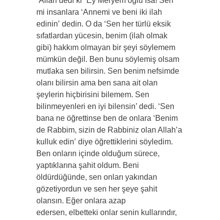
“Allah dedi ki “Ey Meryem oğlu İsa! Sen
mi insanlara ‘Annemi ve beni iki ilah
edinin’ dedin. O da ‘Sen her türlü eksik
sıfatlardan yücesin, benim (ilah olmak
gibi) hakkım olmayan bir şeyi söylemem
mümkün değil. Ben bunu söylemiş olsam
mutlaka sen bilirsin. Sen benim nefsimde
olanı bilirsin ama ben sana ait olan
şeylerin hiçbirisini bilemem. Sen
bilinmeyenleri en iyi bilensin’ dedi. ‘Sen
bana ne öğrettinse ben de onlara ‘Benim
de Rabbim, sizin de Rabbiniz olan Allah’a
kulluk edin’ diye öğrettiklerini söyledim.
Ben onların içinde olduğum sürece,
yaptıklarına şahit oldum. Beni
öldürdüğünde, sen onları yakından
gözetiyordun ve sen her şeye şahit
olansın. Eğer onlara azap
edersen, elbetteki onlar senin kullarındır,