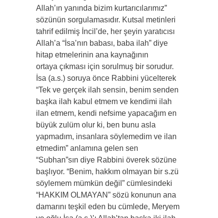
Allah’ın yanında bizim kurtarıcılarımız”
sözünün sorgulamasıdır. Kutsal metinleri
tahrif edilmiş İncil’de, her şeyin yaratıcısı
Allah’a “İsa’nın babası, baba ilah” diye
hitap etmelerinin ana kaynağının
ortaya çıkması için sorulmuş bir sorudur.
İsa (a.s.) soruya önce Rabbini yücelterek
“Tek ve gerçek ilah sensin, benim senden
başka ilah kabul etmem ve kendimi ilah
ilan etmem, kendi nefsime yapacağım en
büyük zulüm olur ki, ben bunu asla
yapmadım, insanlara söylemedim ve ilan
etmedim” anlamına gelen sen
“Subhan”sın diye Rabbini överek sözüne
başlıyor. “Benim, hakkım olmayan bir s.zü
söylemem mümkün değil” cümlesindeki
“HAKKIM OLMAYAN” sözü konunun ana
damarını teşkil eden bu cümlede, Meryem