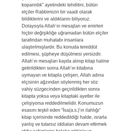
koparırdık” ayetindeki tehditini, bütün
elçiler Rabbimizin bir vaadi olarak
bildiklerini ve aldıklarını biliyoruz.
Dolaysıyla Allah’ın mesajları ve emirleri
hiçbir değişikliğe uğramadan bütün elçiler
tarafından muhatabı insanlara
ulaştırılmışlardır. Bu konuda tereddüt
edilmesi, şüpheye düşülmesi yersizdir.
Allah’ın mesajları kayda alınıp kitap haline
getirildikten sonra Allah’ın kitabına
uymayan ve kitapla çelişen, Allah adına
elçisinin ağzından söylenmiş her söz
vahiy süzgecinden geçirildikten sonra
kitapta yoksa veya kitaptaki ayetler ile
çelişiyorsa reddedilmelidir. Konumuzun
esasını teşkil eden “İsa(a.s.)’ın ilahlığı”
kitap içerisinde reddedildiği halde, ısrarla
yanlış ve tutarsız iddiaları devam ettirmek