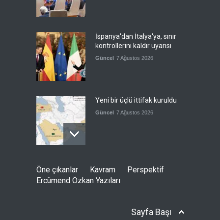
İspanya'dan İtalya'ya, sınır
kontrollerini kaldır uyarısı
Güncel
7 Ağustos 2026
Yeni bir üçlü ittifak kuruldu
Güncel
7 Ağustos 2026
Fransa'nın sosyal medyaya
Öne çıkanlar
Kavram
Perspektif
yasak talebine ABD'den sert
Ercümend Özkan Yazıları
cevap
Güncel
7 Ağustos 2026
Sayfa Başı