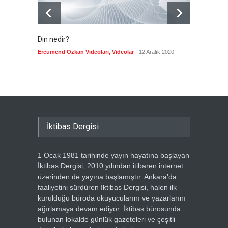
Din nedir?
Vefatı
biyogra
Ercümend Özkan Videoları
,
Videolar
12 Aralık 2020
Ercümen
İktibas Dergisi
1 Ocak 1981 tarihinde yayın hayatına başlayan
İktibas Dergisi, 2010 yılından itibaren internet
üzerinden de yayına başlamıştır. Ankara’da
faaliyetini sürdüren İktibas Dergisi, halen ilk
kurulduğu büroda okuyucularını ve yazarlarını
ağırlamaya devam ediyor. İktibas bürosunda
bulunan lokalde günlük gazeteleri ve çeşitli