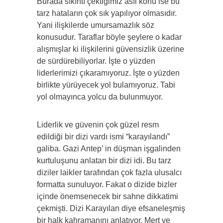
Burada sıkıntı çektiğimiz asıl konu ise bu
tarz hataların çok sık yapılıyor olmasıdır.
Yani ilişkilerde umursamazlık söz
konusudur. Taraflar böyle şeylere o kadar
alışmışlar ki ilişkilerini güvensizlik üzerine
de sürdürebiliyorlar. İşte o yüzden
liderlerimizi çıkaramıyoruz. İşte o yüzden
birlikte yürüyecek yol bulamıyoruz. Tabi
yol olmayınca yolcu da bulunmuyor.
Liderlik ve güvenin çok güzel resm
edildiği bir dizi vardı ismi “karayılandı”
galiba. Gazi Antep’ in düşman işgalinden
kurtuluşunu anlatan bir dizi idi. Bu tarz
diziler laikler tarafından çok fazla ulusalcı
formatta sunuluyor. Fakat o dizide bizler
içinde önemsenecek bir sahne dikkatimi
çekmişti. Dizi Karayılan diye efsaneleşmiş
bir halk kahramanını anlatıyor. Mert ve