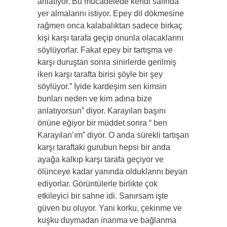
anlatıyor. Bu mücadelede kendi safında
yer almalarını istiyor. Epey dil dökmesine
rağmen onca kalabalıktan sadece birkaç
kişi karşı tarafa geçip onunla olacaklarını
söylüyorlar. Fakat epey bir tartışma ve
karşı duruştan sonra sinirlerde gerilmiş
iken karşı tarafta birisi şöyle bir şey
söylüyor.” İyide kardeşim sen kimsin
bunları neden ve kim adına bize
anlatıyorsun” diyor. Karayılan başını
önüne eğiyor bir müddet sonra “ ben
Karayılan’ım” diyor. O anda sürekli tartışan
karşı taraftaki gurubun hepsi bir anda
ayağa kalkıp karşı tarafa geçiyor ve
ölünceye kadar yanında olduklarını beyan
ediyorlar. Görüntülerle birlikte çok
etkileyici bir sahne idi. Sanırsam işte
güven bu oluyor. Yani korku, çekinme ve
kuşku duymadan inanma ve bağlanma