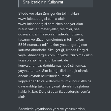
Site İçeriğinin Kullanımı
Sitede yer alan tüm içeriğin telif hakları
www.iktibasdergisi.com’a aittir.
www.iktibasdergisi.com sitesinde yer alan
bütün yazılar, materyaller, resimler, ses
dosyaları, animasyonlar, videolar, dizayn,
tasarım ve düzenlemelerimizin telif hakları
5846 numaralı telif hakları yasası gereğince
koruma altındadır. Site içeriği, İktibas Dergisi
veya iktibasdergisi.com’un yazılı izni olmaksızın
ticari olarak herhangi bir şekilde
kopyalanamaz, dağıtılamaz, değiştirilemez,
yayınlanamaz. Site içeriği, fikri amaçlı olarak,
ancak kaynak belirtilmek suretiyle
kopyalanabilir ve kullanımı mümkündür. Aksine
davranıldığı takdirde yasal işlemleri başlatma
hakkı İktibas Dergisi veya iktibasdergisi.com’a
aittir.
Sitemizde yayınlanan yazı ve yorumlardan,