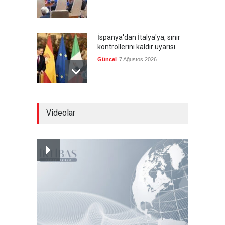
İspanya'dan İtalya'ya, sınır
kontrollerini kaldır uyarısı
Güncel
7 Ağustos 2026
Yeni bir üçlü ittifak kuruldu
Videolar
Güncel
7 Ağustos 2026
Fransa'nın sosyal medyaya
yasak talebine ABD'den sert
cevap
Güncel
7 Ağustos 2026