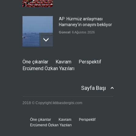
AP: Hürmüz anlaşması
Hamaney'in onayını bekliyor
Güncel
6 Ağustos 2026
İran: Müzakereler son
Öne çıkanlar
Kavram
Perspektif
aşamada, boğazın açılması
Ercümend Özkan Yazıları
ABD'nin tutumuna bağlı
Güncel
6 Ağustos 2026
Sayfa Başı
Sebte'deki göç krizinin
2018 © Copyright iktibasdergisi.com
jeopolitik arka planı
Güncel
5 Ağustos 2026
Öne çıkanlar
Kavram
Perspektif
Ercümend Özkan Yazıları