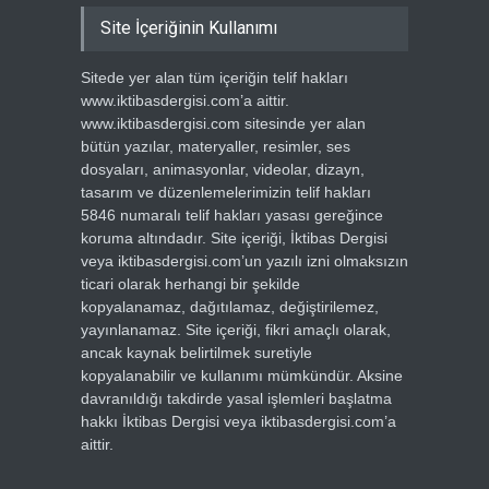
Site İçeriğinin Kullanımı
Sitede yer alan tüm içeriğin telif hakları
www.iktibasdergisi.com’a aittir.
www.iktibasdergisi.com sitesinde yer alan
bütün yazılar, materyaller, resimler, ses
dosyaları, animasyonlar, videolar, dizayn,
tasarım ve düzenlemelerimizin telif hakları
5846 numaralı telif hakları yasası gereğince
koruma altındadır. Site içeriği, İktibas Dergisi
veya iktibasdergisi.com’un yazılı izni olmaksızın
ticari olarak herhangi bir şekilde
kopyalanamaz, dağıtılamaz, değiştirilemez,
yayınlanamaz. Site içeriği, fikri amaçlı olarak,
ancak kaynak belirtilmek suretiyle
kopyalanabilir ve kullanımı mümkündür. Aksine
davranıldığı takdirde yasal işlemleri başlatma
hakkı İktibas Dergisi veya iktibasdergisi.com’a
aittir.