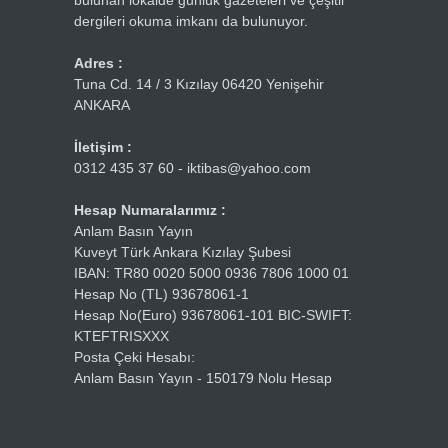
bulunan lokalde günlük gazeteleri ve çeşitli
dergileri okuma imkanı da bulunuyor.
Adres :
Tuna Cd. 14 / 3 Kızılay 06420 Yenişehir
ANKARA
İletişim :
0312 435 37 60 - iktibas@yahoo.com
Hesap Numaralarımız :
Anlam Basın Yayın
Kuveyt Türk Ankara Kızılay Şubesi
IBAN: TR80 0020 5000 0936 7806 1000 01
Hesap No (TL) 93678061-1
Hesap No(Euro) 93678061-101 BIC-SWIFT:
KTEFTRISXXX
Posta Çeki Hesabı:
Anlam Basın Yayın - 150179 Nolu Hesap