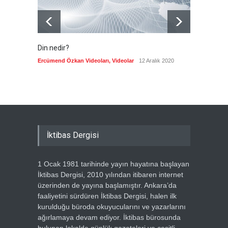
Din nedir?
Vefatı
biyogra
Ercümend Özkan Videoları
,
Videolar
12 Aralık 2020
Ercümen
İktibas Dergisi
1 Ocak 1981 tarihinde yayın hayatına başlayan
İktibas Dergisi, 2010 yılından itibaren internet
üzerinden de yayına başlamıştır. Ankara’da
faaliyetini sürdüren İktibas Dergisi, halen ilk
kurulduğu büroda okuyucularını ve yazarlarını
ağırlamaya devam ediyor. İktibas bürosunda