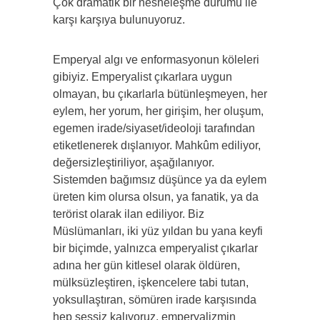
Çok dramatik bir nesneleşme durumu ile
karşı karşıya bulunuyoruz.
Emperyal algı ve enformasyonun köleleri
gibiyiz. Emperyalist çıkarlara uygun
olmayan, bu çıkarlarla bütünleşmeyen, her
eylem, her yorum, her girişim, her oluşum,
egemen irade/siyaset/ideoloji tarafından
etiketlenerek dışlanıyor. Mahkûm ediliyor,
değersizleştiriliyor, aşağılanıyor.
Sistemden bağımsız düşünce ya da eylem
üreten kim olursa olsun, ya fanatik, ya da
terörist olarak ilan ediliyor. Biz
Müslümanları, iki yüz yıldan bu yana keyfi
bir biçimde, yalnızca emperyalist çıkarlar
adına her gün kitlesel olarak öldüren,
mülksüzleştiren, işkencelere tabi tutan,
yoksullaştıran, sömüren irade karşısında
hep sessiz kalıyoruz, emperyalizmin