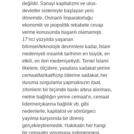
değildir. Sanayi kapitalizmi ve ulus-
devletler sistemiyle başlayan yeni
dönemde, Osmanlı İmparatorluğu
ekonomik ve jeopolitik rekabete cevap
verme konusunda başarılı olamamıştı.
17’nci yüzyılda yaşanan
bilimsel/teknolojik devrimlere kadar, İslam
medeniyeti insanlık tarihinin en büyük, en
etkili, en ileri medeniyetiydi. Temel İslami
ilkelere, ölçülere, yasalara sadakat yerine
cemaat/tarikat/hizip liderine sadakat, her
duruma sorgulama yapmaksızın itaat,
zihinlerin bir biçimde baskı altına alınması,
metne bağlılığın yerine cemaat’e, cemaat
liderine/çıkarına bağlılık vb. gibi
nedenlerle, kapitalist ve sömürgeci
yayılma karşısında bir direniş
gerçekleştiremedik. Hakikatin her hangi
bir cemaatin yorumuna indirgenmesi,