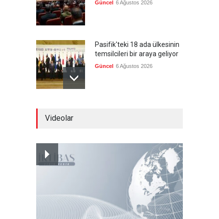
Güncel
6 Ağustos 2026
Pasifik'teki 18 ada ülkesinin
temsilcileri bir araya geliyor
Güncel
6 Ağustos 2026
Brezilya, ABD'nin 'saygı
Videolar
göstermesini' bekliyor!
Güncel
6 Ağustos 2026
Japonya, nükleer silah
karşıtlığını teyid etmedi
Güncel
6 Ağustos 2026