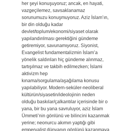
her şeyi konuşuyoruz; ancak, en hayati,
vazgeçilemez, savsaklanamaz
sorunumuzu konuşmuyoruz. Aziz İslam’ın,
bir din olduğu kadar
devlet/toplum/ekonomi/siyaset olarak
yapılandırılması gerektiğini gündeme
getiremiyor, savunamıyoruz. Siyonist,
Evangelist fundamentalizmin İslam’a
yönelik saldırıları hiç gündeme alınmaz,
tartışılmaz ve takbih edilmezken; İslami
aktivizm hep
kınama/sorgulama/aşağılama konusu
yapılabiliyor. Modern-seküler-neoliberal
kültürün/siyasetin/ideolojinin neden
olduğu baskılar/çalkantılar içerisinde bir o
yana, bir bu yana savruluyor, aziz İslam
Ümmeti’nin gönlünü ve bilincini kazanmak
yerine; neonurcu akımın yaptığı gibi
emperyalist dünyanın gönlünü kazanmaya