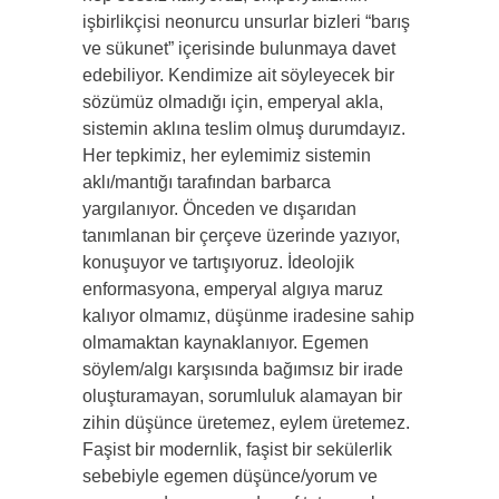
işbirlikçisi neonurcu unsurlar bizleri “barış
ve sükunet” içerisinde bulunmaya davet
edebiliyor. Kendimize ait söyleyecek bir
sözümüz olmadığı için, emperyal akla,
sistemin aklına teslim olmuş durumdayız.
Her tepkimiz, her eylemimiz sistemin
aklı/mantığı tarafından barbarca
yargılanıyor. Önceden ve dışarıdan
tanımlanan bir çerçeve üzerinde yazıyor,
konuşuyor ve tartışıyoruz. İdeolojik
enformasyona, emperyal algıya maruz
kalıyor olmamız, düşünme iradesine sahip
olmamaktan kaynaklanıyor. Egemen
söylem/algı karşısında bağımsız bir irade
oluşturamayan, sorumluluk alamayan bir
zihin düşünce üretemez, eylem üretemez.
Faşist bir modernlik, faşist bir sekülerlik
sebebiyle egemen düşünce/yorum ve