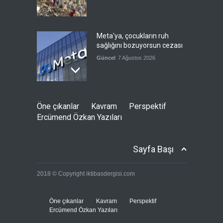
Meta'ya, çocukların ruh
sağlığını bozuyorsun cezası
Güncel
7 Ağustos 2026
Futbol endüstrisinde kavga
Öne çıkanlar
Kavram
Perspektif
devam ediyor
Ercümend Özkan Yazıları
Güncel
7 Ağustos 2026
Sayfa Başı
Suudi Arabistan, Türkiye ve
2018 © Copyright iktibasdergisi.com
Pakistan savunma
anlaşması imzalayacak
Güncel
7 Ağustos 2026
Öne çıkanlar
Kavram
Perspektif
Ercümend Özkan Yazıları