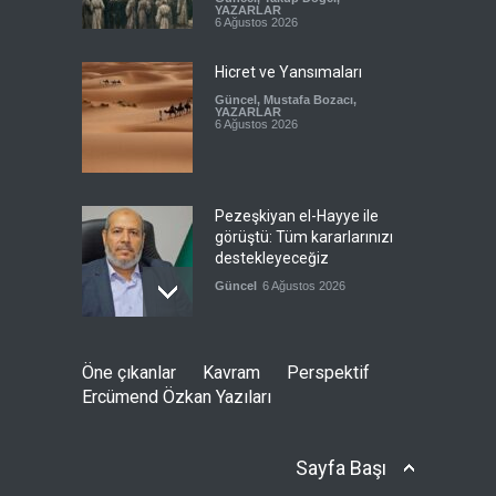
YAZARLAR
6 Ağustos 2026
Hicret ve Yansımaları
Güncel
,
Mustafa Bozacı
,
YAZARLAR
6 Ağustos 2026
Pezeşkiyan el-Hayye ile
görüştü: Tüm kararlarınızı
destekleyeceğiz
Güncel
6 Ağustos 2026
İsrail şirketi Volkswagen
Öne çıkanlar
Kavram
Perspektif
fabrikasında silah üretecek
Ercümend Özkan Yazıları
Güncel
6 Ağustos 2026
Sayfa Başı