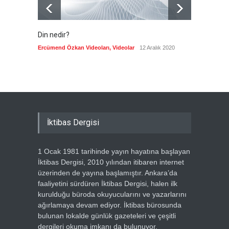
Din nedir?
Vefatı
biyogra
Ercümend Özkan Videoları
,
Videolar
12 Aralık 2020
Ercümen
İktibas Dergisi
1 Ocak 1981 tarihinde yayın hayatına başlayan
İktibas Dergisi, 2010 yılından itibaren internet
üzerinden de yayına başlamıştır. Ankara’da
faaliyetini sürdüren İktibas Dergisi, halen ilk
kurulduğu büroda okuyucularını ve yazarlarını
ağırlamaya devam ediyor. İktibas bürosunda
bulunan lokalde günlük gazeteleri ve çeşitli
dergileri okuma imkanı da bulunuyor.