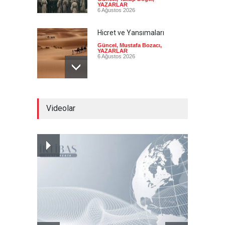
YAZARLAR
6 Ağustos 2026
Hicret ve Yansımaları
Güncel
,
Mustafa Bozacı
,
YAZARLAR
6 Ağustos 2026
Pezeşkiyan el-Hayye ile
Videolar
görüştü: Tüm kararlarınızı
destekleyeceğiz
Güncel
6 Ağustos 2026
İsrail şirketi Volkswagen
fabrikasında silah üretecek
Güncel
6 Ağustos 2026