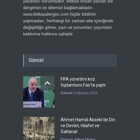
yazarları sorumludur. İktibas imzalı yazılar ise
dergimizi ve sitemizi bağlamaktadır.
www.iktibasdergisi.com hiçbir bildirim
yapmadan, herhangi bir zaman site içeriğinde
değişikliğe gitme, yazı ve yorumları yayından
kaldırma hakkına sahiptir.
Güncel
FIFA yönetimi kriz
toplantısını Fas'ta yaptı
Güncel
6 Ağustos 2026
Ahmet Hamdi Akseki'de Din
ve Devlet, Hilafet ve
Saltanat
Güncel
,
Yakup Döğer
,