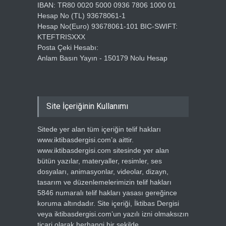
IBAN: TR80 0020 5000 0936 7806 1000 01
Hesap No (TL) 93678061-1
Hesap No(Euro) 93678061-101 BIC-SWIFT:
KTEFTRISXXX
Posta Çeki Hesabı:
Anlam Basın Yayın - 150179 Nolu Hesap
Site İçeriğinin Kullanımı
Sitede yer alan tüm içeriğin telif hakları
www.iktibasdergisi.com’a aittir.
www.iktibasdergisi.com sitesinde yer alan
bütün yazılar, materyaller, resimler, ses
dosyaları, animasyonlar, videolar, dizayn,
tasarım ve düzenlemelerimizin telif hakları
5846 numaralı telif hakları yasası gereğince
koruma altındadır. Site içeriği, İktibas Dergisi
veya iktibasdergisi.com’un yazılı izni olmaksızın
ticari olarak herhangi bir şekilde