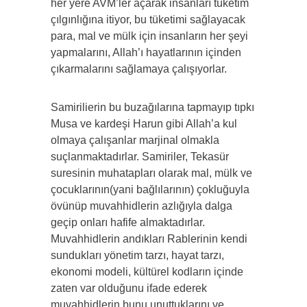
her yere AVM’ler açarak insanları tüketim
çılgınlığına itiyor, bu tüketimi sağlayacak
para, mal ve mülk için insanların her şeyi
yapmalarını, Allah’ı hayatlarının içinden
çıkarmalarını sağlamaya çalışıyorlar.
Samirilierin bu buzağılarına tapmayıp tıpkı
Musa ve kardeşi Harun gibi Allah’a kul
olmaya çalışanlar marjinal olmakla
suçlanmaktadırlar. Samiriler, Tekasür
suresinin muhatapları olarak mal, mülk ve
çocuklarının(yani bağlılarının) çokluğuyla
övünüp muvahhidlerin azlığıyla dalga
geçip onları hafife almaktadırlar.
Muvahhidlerin andıkları Rablerinin kendi
sundukları yönetim tarzı, hayat tarzı,
ekonomi modeli, kültürel kodların içinde
zaten var olduğunu ifade ederek
muvahhidlerin bunu unuttuklarını ve