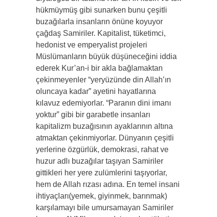
hükmüymüş gibi sunarken bunu çeşitli
buzağılarla insanların önüne koyuyor
çağdaş Samiriler. Kapitalist, tüketimci,
hedonist ve emperyalist projeleri
Müslümanların büyük düşüneceğini iddia
ederek Kur’an-i bir akla bağlamaktan
çekinmeyenler “yeryüzünde din Allah’ın
oluncaya kadar” ayetini hayatlarına
kılavuz edemiyorlar. “Paranın dini imanı
yoktur” gibi bir garabetle insanları
kapitalizm buzağısının ayaklarının altına
atmaktan çekinmiyorlar. Dünyanın çeşitli
yerlerine özgürlük, demokrasi, rahat ve
huzur adlı buzağılar taşıyan Samiriler
gittikleri her yere zulümlerini taşıyorlar,
hem de Allah rızası adına. En temel insani
ihtiyaçları(yemek, giyinmek, barınmak)
karşılamayı bile umursamayan Samiriler