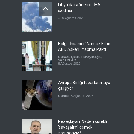
Libya'da rafineriye İHA
saldırısı
--
8 Ağustos 2026
Bölge İnsanını "Namaz Kılan
ABD Askeri" Yapma Paktı
Güncel
,
Şükrü Hüseyinoğlu
,
YAZARLAR
8 Ağustos 2026
Avrupa Birliği toparlanmaya
çalışıyor
Güncel
8 Ağustos 2026
Pezeşkiyan: Neden sürekli
'savaşalım' demek
zorundayız?