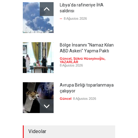
Libya'da rafineriye İHA
saldırısı
--
8 Ağustos 2026
Bölge İnsanını "Namaz Kılan
ABD Askeri" Yapma Paktı
Güncel
,
Şükrü Hüseyinoğlu
,
YAZARLAR
8 Ağustos 2026
Avrupa Birliği toparlanmaya
çalışıyor
Güncel
8 Ağustos 2026
Pezeşkiyan: Neden sürekli
Videolar
'savaşalım' demek
zorundayız?