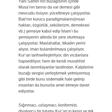
Yani Samiri’nin buzağısının içinde
Musa’nın tanrısı da var demesi gibi
mevcudu övüyor, yüceltmeye çalışıyorlar.
Batı’nın kurucu paradigmalarını(insan
hakları, özgürlük, sekülerizm, demokrasi
vb.) şemsiye kabul edip İslam’ı bu
şemsiyenin altında bir yere oturtmaya
çalışıyorlar. Maslahatlar, itikadın yerini
alıyor, iman bulandırılmaya çalışılıyor,
Kur’an tarihselleştiriliyor, din vicdanlara
hapsediliyor; hem de kendi muvahhid
olarak tanımlayanlar tarafından. Kalplerine
buzağı sevgisi yerleştirmek yetmiyormuş
gibi birde bunu sistematik hale getirip
insanları da bununla amel etmeye davet
ediyorlar.
Sığınmacı, uzlaşmacı, konformist,
diyalogcu bir tutumu Kur’an’ın kesin ve tek