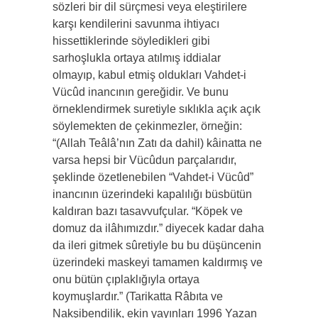
sözleri bir dil sürçmesi veya eleştirilere
karşı kendilerini savunma ihtiyacı
hissettiklerinde söyledikleri gibi
sarhoşlukla ortaya atılmış iddialar
olmayıp, kabul etmiş oldukları Vahdet-i
Vücûd inancının gereğidir. Ve bunu
örneklendirmek suretiyle sıklıkla açık açık
söylemekten de çekinmezler, örneğin:
“(Allah Teâlâ’nın Zatı da dahil) kâinatta ne
varsa hepsi bir Vücûdun parçalarıdır,
şeklinde özetlenebilen “Vahdet-i Vücûd”
inancının üzerindeki kapalılığı büsbütün
kaldıran bazı tasavvufçular. “Köpek ve
domuz da ilâhımızdır.” diyecek kadar daha
da ileri gitmek sûretiyle bu bu düşüncenin
üzerindeki maskeyi tamamen kaldırmış ve
onu bütün çıplaklığıyla ortaya
koymuşlardır.” (Tarikatta Râbıta ve
Nakşibendilik, ekin yayınları 1996 Yazan