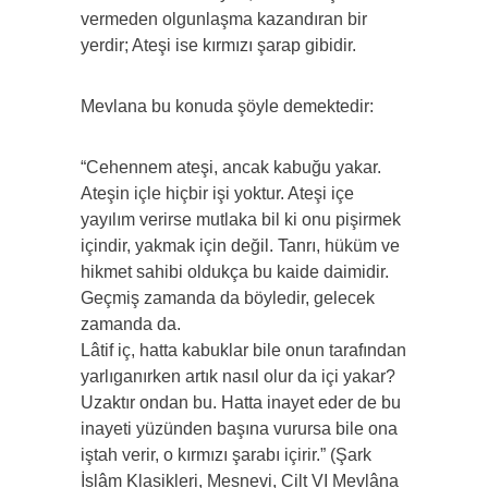
vermeden olgunlaşma kazandıran bir
yerdir; Ateşi ise kırmızı şarap gibidir.
Mevlana bu konuda şöyle demektedir:
“Cehennem ateşi, ancak kabuğu yakar.
Ateşin içle hiçbir işi yoktur. Ateşi içe
yayılım verirse mutlaka bil ki onu pişirmek
içindir, yakmak için değil. Tanrı, hüküm ve
hikmet sahibi oldukça bu kaide daimidir.
Geçmiş zamanda da böyledir, gelecek
zamanda da.
Lâtif iç, hatta kabuklar bile onun tarafından
yarlıganırken artık nasıl olur da içi yakar?
Uzaktır ondan bu. Hatta inayet eder de bu
inayeti yüzünden başına vurursa bile ona
iştah verir, o kırmızı şarabı içirir.” (Şark
İslâm Klasikleri, Mesnevi, Cilt VI Mevlâna