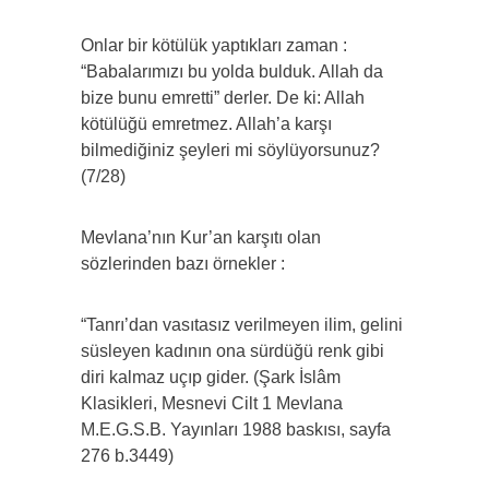
Onlar bir kötülük yaptıkları zaman :
“Babalarımızı bu yolda bulduk. Allah da
bize bunu emretti” derler. De ki: Allah
kötülüğü emretmez. Allah’a karşı
bilmediğiniz şeyleri mi söylüyorsunuz?
(7/28)
Mevlana’nın Kur’an karşıtı olan
sözlerinden bazı örnekler :
“Tanrı’dan vasıtasız verilmeyen ilim, gelini
süsleyen kadının ona sürdüğü renk gibi
diri kalmaz uçıp gider. (Şark İslâm
Klasikleri, Mesnevi Cilt 1 Mevlana
M.E.G.S.B. Yayınları 1988 baskısı, sayfa
276 b.3449)