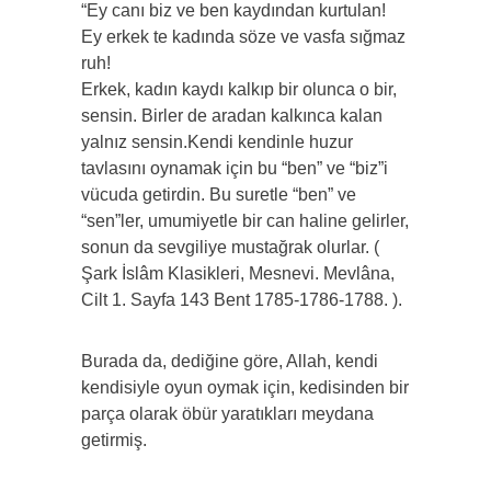
“Ey canı biz ve ben kaydından kurtulan!
Ey erkek te kadında söze ve vasfa sığmaz
ruh!
Erkek, kadın kaydı kalkıp bir olunca o bir,
sensin. Birler de aradan kalkınca kalan
yalnız sensin.Kendi kendinle huzur
tavlasını oynamak için bu “ben” ve “biz”i
vücuda getirdin. Bu suretle “ben” ve
“sen”ler, umumiyetle bir can haline gelirler,
sonun da sevgiliye mustağrak olurlar. (
Şark İslâm Klasikleri, Mesnevi. Mevlâna,
Cilt 1. Sayfa 143 Bent 1785-1786-1788. ).
Burada da, dediğine göre, Allah, kendi
kendisiyle oyun oymak için, kedisinden bir
parça olarak öbür yaratıkları meydana
getirmiş.