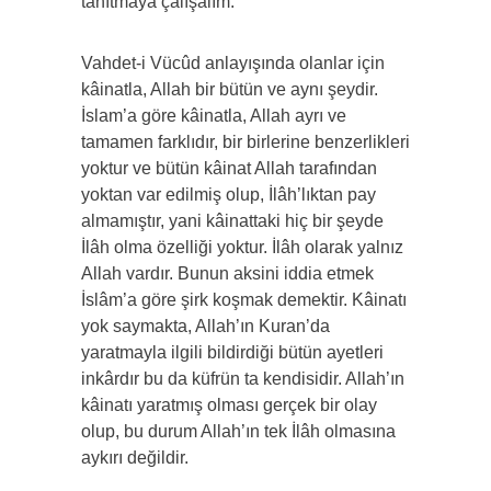
tanıtmaya çalışalım.
Vahdet-i Vücûd anlayışında olanlar için
kâinatla, Allah bir bütün ve aynı şeydir.
İslam’a göre kâinatla, Allah ayrı ve
tamamen farklıdır, bir birlerine benzerlikleri
yoktur ve bütün kâinat Allah tarafından
yoktan var edilmiş olup, İlâh’lıktan pay
almamıştır, yani kâinattaki hiç bir şeyde
İlâh olma özelliği yoktur. İlâh olarak yalnız
Allah vardır. Bunun aksini iddia etmek
İslâm’a göre şirk koşmak demektir. Kâinatı
yok saymakta, Allah’ın Kuran’da
yaratmayla ilgili bildirdiği bütün ayetleri
inkârdır bu da küfrün ta kendisidir. Allah’ın
kâinatı yaratmış olması gerçek bir olay
olup, bu durum Allah’ın tek İlâh olmasına
aykırı değildir.