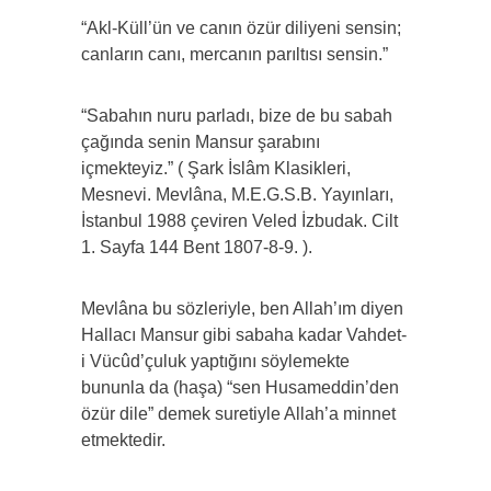
“Akl-Küll’ün ve canın özür diliyeni sensin;
canların canı, mercanın parıltısı sensin.”
“Sabahın nuru parladı, bize de bu sabah
çağında senin Mansur şarabını
içmekteyiz.” ( Şark İslâm Klasikleri,
Mesnevi. Mevlâna, M.E.G.S.B. Yayınları,
İstanbul 1988 çeviren Veled İzbudak. Cilt
1. Sayfa 144 Bent 1807-8-9. ).
Mevlâna bu sözleriyle, ben Allah’ım diyen
Hallacı Mansur gibi sabaha kadar Vahdet-
i Vücûd’çuluk yaptığını söylemekte
bununla da (haşa) “sen Husameddin’den
özür dile” demek suretiyle Allah’a minnet
etmektedir.