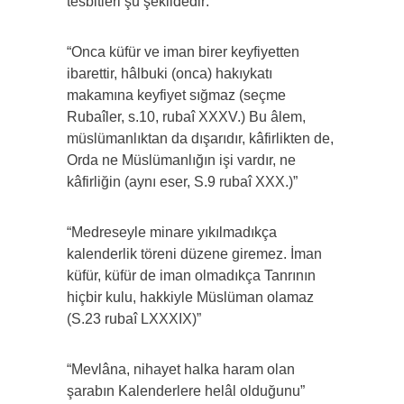
tesbitleri şu şekildedir:
“Onca küfür ve iman birer keyfiyetten
ibarettir, hâlbuki (onca) hakıykatı
makamına keyfiyet sığmaz (seçme
Rubaîler, s.10, rubaî XXXV.) Bu âlem,
müslümanlıktan da dışarıdır, kâfirlikten de,
Orda ne Müslümanlığın işi vardır, ne
kâfirliğin (aynı eser, S.9 rubaî XXX.)”
“Medreseyle minare yıkılmadıkça
kalenderlik töreni düzene giremez. İman
küfür, küfür de iman olmadıkça Tanrının
hiçbir kulu, hakkiyle Müslüman olamaz
(S.23 rubaî LXXXIX)”
“Mevlâna, nihayet halka haram olan
şarabın Kalenderlere helâl olduğunu”