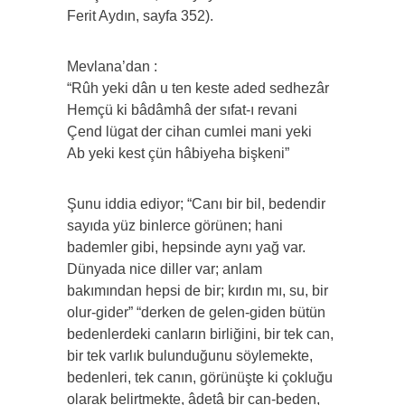
Ferit Aydın, sayfa 352).
Mevlana’dan :
“Rûh yeki dân u ten keste aded sedhezâr
Hemçü ki bâdâmhâ der sıfat-ı revani
Çend lügat der cihan cumlei mani yeki
Ab yeki kest çün hâbiyeha bişkeni”
Şunu iddia ediyor; “Canı bir bil, bedendir
sayıda yüz binlerce görünen; hani
bademler gibi, hepsinde aynı yağ var.
Dünyada nice diller var; anlam
bakımından hepsi de bir; kırdın mı, su, bir
olur-gider” “derken de gelen-giden bütün
bedenlerdeki canların birliğini, bir tek can,
bir tek varlık bulunduğunu söylemekte,
bedenleri, tek canın, görünüşte ki çokluğu
olarak belirtmekte, âdetâ bir can-beden,