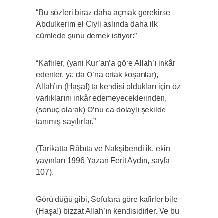
“Bu sözleri biraz daha açmak gerekirse
Abdulkerim el Ciyli aslında daha ilk
cümlede şunu demek istiyor:”
“Kafirler, (yani Kur’an’a göre Allah’ı inkâr
edenler, ya da O’na ortak koşanlar),
Allah’ın (Haşa!) ta kendisi oldukları için öz
varlıklarını inkâr edemeyeceklerinden,
(sonuç olarak) O’nu da dolaylı şekilde
tanımış sayılırlar.”
(Tarikatta Râbıta ve Nakşibendilik, ekin
yayınları 1996 Yazan Ferit Aydın, sayfa
107).
Görüldüğü gibi, Sofulara göre kafirler bile
(Haşa!) bizzat Allah’ın kendisidirler. Ve bu