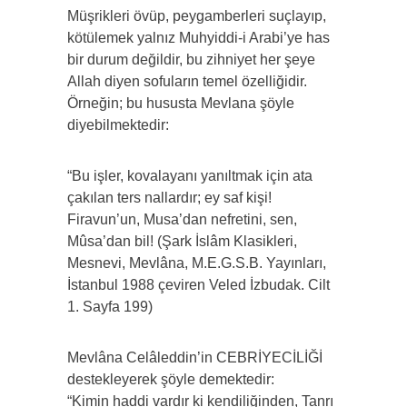
Müşrikleri övüp, peygamberleri suçlayıp,
kötülemek yalnız Muhyiddi-i Arabi’ye has
bir durum değildir, bu zihniyet her şeye
Allah diyen sofuların temel özelliğidir.
Örneğin; bu hususta Mevlana şöyle
diyebilmektedir:
“Bu işler, kovalayanı yanıltmak için ata
çakılan ters nallardır; ey saf kişi!
Firavun’un, Musa’dan nefretini, sen,
Mûsa’dan bil! (Şark İslâm Klasikleri,
Mesnevi, Mevlâna, M.E.G.S.B. Yayınları,
İstanbul 1988 çeviren Veled İzbudak. Cilt
1. Sayfa 199)
Mevlâna Celâleddin’in CEBRİYECİLİĞİ
destekleyerek şöyle demektedir:
“Kimin haddi vardır ki kendiliğinden, Tanrı