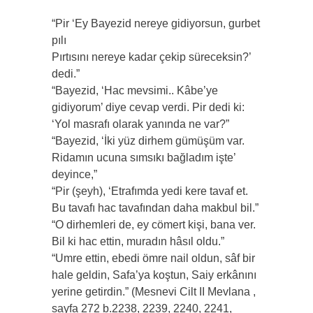
“Pir ‘Ey Bayezid nereye gidiyorsun, gurbet
pılı
Pırtısını nereye kadar çekip süreceksin?’
dedi.”
“Bayezid, ‘Hac mevsimi.. Kâbe’ye
gidiyorum’ diye cevap verdi. Pir dedi ki:
‘Yol masrafı olarak yanında ne var?”
“Bayezid, ‘İki yüz dirhem gümüşüm var.
Ridamın ucuna sımsıkı bağladım işte’
deyince,”
“Pir (şeyh), ‘Etrafımda yedi kere tavaf et.
Bu tavafı hac tavafından daha makbul bil.”
“O dirhemleri de, ey cömert kişi, bana ver.
Bil ki hac ettin, muradın hâsıl oldu.”
“Umre ettin, ebedi ömre nail oldun, sâf bir
hale geldin, Safa’ya koştun, Saiy erkânını
yerine getirdin.” (Mesnevi Cilt II Mevlana ,
sayfa 272 b.2238, 2239, 2240, 2241,