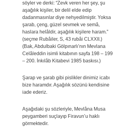
söyler ve derki: “Zevk veren her şey, şu
aşağılık kişiler, bir delil elde edip
dadanmasınlar diye nehyedilmiştir. Yoksa
şarab, çeng, güzel sevmek ve semâ,
haslara helâldir, aşağılık kişilere haram.”
(seçme Rubâiler, S, 43 rubâi CLXXII.)
(Bak, Abdulbaki Gölpınarlı’nın Mevlana
Celâleddin isimli kitabının sayfa 198 – 199
– 200. İnkılâb Kitabevi 1985 baskısı.)
Şarap ve şarab gibi pislikler dinimiz icabı
bize haramdır. Aşağılık sözünü kendisine
iade ederiz.
Aşağıdaki şu sözleriyle, Mevlâna Musa
peygamberi suçlayıp Firavun’u haklı
görmektedir.