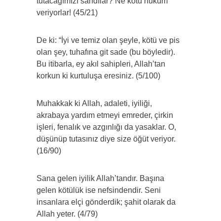
tutacağımızı sandılar? Ne kötü hüküm
veriyorlar! (45/21)
De ki: “İyi ve temiz olan şeyle, kötü ve pis
olan şey, tuhafına git sade (bu böyledir).
Bu itibarla, ey akıl sahipleri, Allah’tan
korkun ki kurtuluşa eresiniz. (5/100)
Muhakkak ki Allah, adaleti, iyiliği,
akrabaya yardım etmeyi emreder, çirkin
işleri, fenalık ve azgınlığı da yasaklar. O,
düşünüp tutasınız diye size öğüt veriyor.
(16/90)
Sana gelen iyilik Allah’tandır. Başına
gelen kötülük ise nefsindendir. Seni
insanlara elçi gönderdik; şahit olarak da
Allah yeter. (4/79)