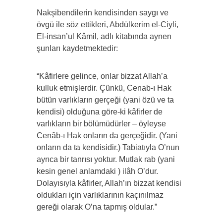
Nakşibendilerin kendisinden saygı ve
övgü ile söz ettikleri, Abdülkerim el-Ciyli,
El-insan’ul Kâmil, adlı kitabında aynen
şunları kaydetmektedir:
“Kâfirlere gelince, onlar bizzat Allah’a
kulluk etmişlerdir. Çünkü, Cenab-ı Hak
bütün varlıkların gerçeği (yani özü ve ta
kendisi) olduğuna göre-ki kâfirler de
varlıkların bir bölümüdürler – öyleyse
Cenâb-ı Hak onların da gerçeğidir. (Yani
onların da ta kendisidir.) Tabiatıyla O’nun
ayrıca bir tanrısı yoktur. Mutlak rab (yani
kesin genel anlamdaki ) ilâh O’dur.
Dolayısıyla kâfirler, Allah’ın bizzat kendisi
oldukları için varlıklarının kaçınılmaz
gereği olarak O’na tapmış oldular.”