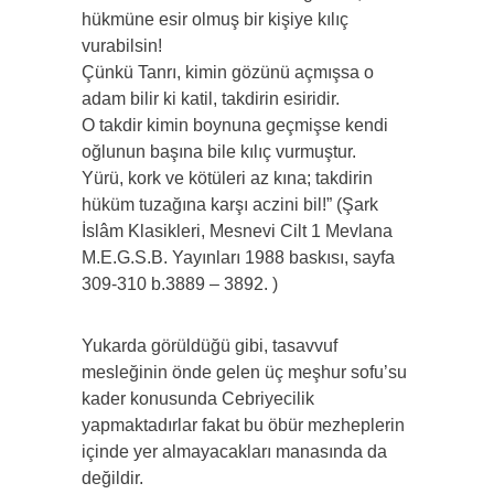
hükmüne esir olmuş bir kişiye kılıç
vurabilsin!
Çünkü Tanrı, kimin gözünü açmışsa o
adam bilir ki katil, takdirin esiridir.
O takdir kimin boynuna geçmişse kendi
oğlunun başına bile kılıç vurmuştur.
Yürü, kork ve kötüleri az kına; takdirin
hüküm tuzağına karşı aczini bil!” (Şark
İslâm Klasikleri, Mesnevi Cilt 1 Mevlana
M.E.G.S.B. Yayınları 1988 baskısı, sayfa
309-310 b.3889 – 3892. )
Yukarda görüldüğü gibi, tasavvuf
mesleğinin önde gelen üç meşhur sofu’su
kader konusunda Cebriyecilik
yapmaktadırlar fakat bu öbür mezheplerin
içinde yer almayacakları manasında da
değildir.