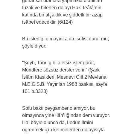
günahkâr olanlara yapmakta olduktan
tuzak ve hileden dolayı Hak Teâlâ’nın
katında bir alçaklık ve şiddetli bir azap
isâbet edecektir. (6/124)
Bu istediği olmayınca da, sofist durur mu;
şöyle diyor:
“Şeyh, Tanrı gibi aletsiz işler görür,
Müridlere sözsüz dersler verir.” (Şark
İslâm Klasikleri, Mesnevi Cilt 2 Mevlana
M.E.G.S.B. Yayınları 1988 baskısı, sayfa
101 b.3323)
Sofu baktı peygamber olamıyor, bu
olmayınca yine İlâh’lığından dem vuruyor.
Hal böyle olunca da, Ledün ilmini
öğrenmek için kelimelerden dolayısıyla