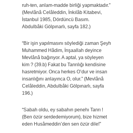
ruh-ten, anlam-madde birliği yapmaktadır.”
(Mevlânâ Celâleddin, İnkılâb Kitabevi,
İstanbul 1985, Dördüncü Basım.
Abdulbâki Gölpınarlı, sayfa 182.)
“Bir işin yapılmasını söylediği zaman Şeyh
Muhammed Hâdim, İnşaallah deyince
Mevlânâ bağırıyor. A aptal, ya söyleyen
kim ? (39.b) Fakat bu Tanrılığı kendisine
hasretmiyor. Onca herkes O’dur ve insan
insanlığını anlayınca O, olur.” (Mevlânâ
Celâleddin, Abdulbâki Gölpınarlı, sayfa
196.)
“Sabah oldu, ey sabahın penehı Tanrı !
(Ben özür serdedemiyorum), bize hizmet
eden Husâmeddin’den sen özür dile!”