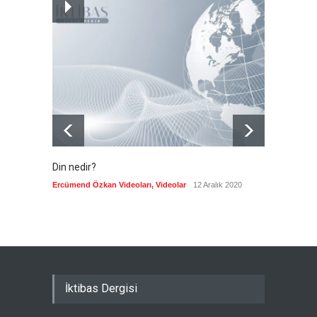
İslam İşbirliği Teşkilatı,
Mekke Anlaşmasını övdü
Güncel
8 Ağustos 2026
Din nedir?
Vefatı
biyogra
Ercümend Özkan Videoları
,
Videolar
12 Aralık 2020
Ercümen
İktibas Dergisi