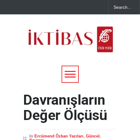
Davranışların
Değer Ölçüsü
In
Ercümend Özkan Yazıları
,
Güncel
,