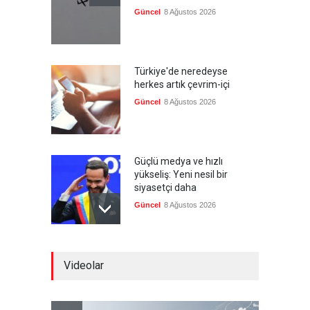
Güncel
8 Ağustos 2026
Türkiye'de neredeyse
herkes artık çevrim-içi
Güncel
8 Ağustos 2026
Güçlü medya ve hızlı
yükseliş: Yeni nesil bir
siyasetçi daha
Güncel
8 Ağustos 2026
Kolombiya, solcu Petro'nun
Videolar
yerine aşırı sağcı Espriella'yı
getirdi
Güncel
8 Ağustos 2026