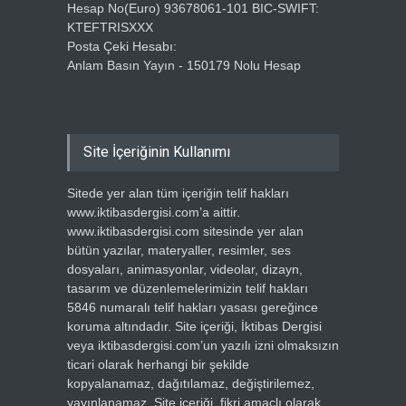
Hesap No(Euro) 93678061-101 BIC-SWIFT:
KTEFTRISXXX
Posta Çeki Hesabı:
Anlam Basın Yayın - 150179 Nolu Hesap
Site İçeriğinin Kullanımı
Sitede yer alan tüm içeriğin telif hakları
www.iktibasdergisi.com’a aittir.
www.iktibasdergisi.com sitesinde yer alan
bütün yazılar, materyaller, resimler, ses
dosyaları, animasyonlar, videolar, dizayn,
tasarım ve düzenlemelerimizin telif hakları
5846 numaralı telif hakları yasası gereğince
koruma altındadır. Site içeriği, İktibas Dergisi
veya iktibasdergisi.com’un yazılı izni olmaksızın
ticari olarak herhangi bir şekilde
kopyalanamaz, dağıtılamaz, değiştirilemez,
yayınlanamaz. Site içeriği, fikri amaçlı olarak,