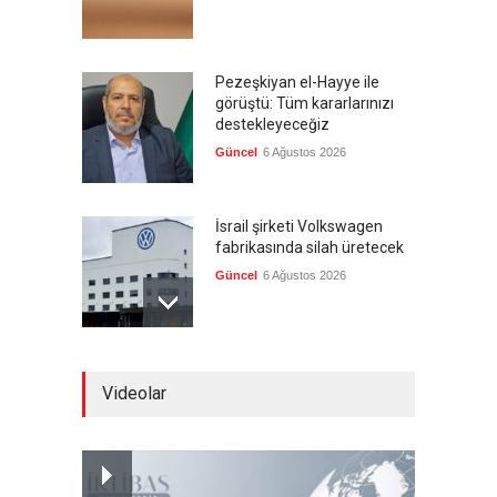
Pezeşkiyan el-Hayye ile
görüştü: Tüm kararlarınızı
destekleyeceğiz
Güncel
6 Ağustos 2026
İsrail şirketi Volkswagen
fabrikasında silah üretecek
Güncel
6 Ağustos 2026
Pentagon'un Güney Kore'de
Videolar
gerçek mühimmatla
tatbikatı
--
6 Ağustos 2026