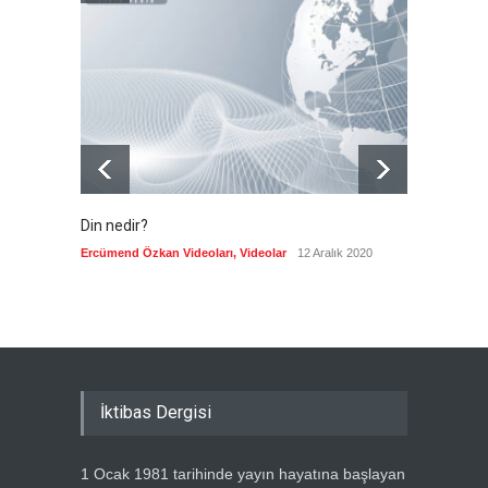
Siyonist katil, İran'a tek
başına saldırmaktan söz etti
Güncel
6 Ağustos 2026
Din nedir?
Vefatı
biyogra
Ercümend Özkan Videoları
,
Videolar
12 Aralık 2020
Ercümen
İktibas Dergisi
1 Ocak 1981 tarihinde yayın hayatına başlayan