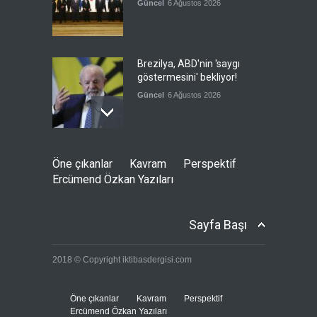
Güncel
6 Ağustos 2026
Brezilya, ABD'nin 'saygı
göstermesini' bekliyor!
Güncel
6 Ağustos 2026
Japonya, nükleer silah
Öne çıkanlar
Kavram
Perspektif
karşıtlığını teyid etmedi
Ercümend Özkan Yazıları
Güncel
6 Ağustos 2026
Sayfa Başı
FIFA yönetimi kriz
2018 © Copyright iktibasdergisi.com
toplantısını Fas'ta yaptı
Güncel
6 Ağustos 2026
Öne çıkanlar
Kavram
Perspektif
Ercümend Özkan Yazıları