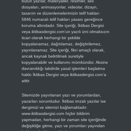
bütün yazılar, materyaller, resimler, ses
dosyaları, animasyonlar, videolar, dizayn,
tasarım ve düzenlemelerimizin telif hakları
5846 numaralı telif hakları yasası gereğince
koruma altındadır. Site içeriği, İktibas Dergisi
veya iktibasdergisi.com’un yazılı izni olmaksızın
ticari olarak herhangi bir şekilde
kopyalanamaz, dağıtılamaz, değiştirilemez,
yayınlanamaz. Site içeriği, fikri amaçlı olarak,
ancak kaynak belirtilmek suretiyle
kopyalanabilir ve kullanımı mümkündür. Aksine
davranıldığı takdirde yasal işlemleri başlatma
hakkı İktibas Dergisi veya iktibasdergisi.com’a
aittir.
Sitemizde yayınlanan yazı ve yorumlardan,
yazarları sorumludur. İktibas imzalı yazılar ise
dergimizi ve sitemizi bağlamaktadır.
www.iktibasdergisi.com hiçbir bildirim
yapmadan, herhangi bir zaman site içeriğinde
değişikliğe gitme, yazı ve yorumları yayından