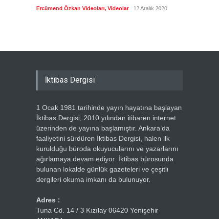
biyogra
Ercümend Özkan Videoları
,
Videolar
12 Aralık 2020
Ercümen
İktibas Dergisi
1 Ocak 1981 tarihinde yayın hayatına başlayan
İktibas Dergisi, 2010 yılından itibaren internet
üzerinden de yayına başlamıştır. Ankara’da
faaliyetini sürdüren İktibas Dergisi, halen ilk
kurulduğu büroda okuyucularını ve yazarlarını
ağırlamaya devam ediyor. İktibas bürosunda
bulunan lokalde günlük gazeteleri ve çeşitli
dergileri okuma imkanı da bulunuyor.
Adres :
Tuna Cd. 14 / 3 Kızılay 06420 Yenişehir