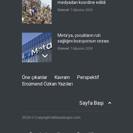
medyadan koordine edildi
Güncel
7 Ağustos 2026
Meta'ya, çocukların ruh
sağlığını bozuyorsun cezası
Güncel
7 Ağustos 2026
Futbol endüstrisinde kavga
Öne çıkanlar
Kavram
Perspektif
devam ediyor
Ercümend Özkan Yazıları
Güncel
7 Ağustos 2026
Sayfa Başı
Suudi Arabistan, Türkiye ve
2018 © Copyright iktibasdergisi.com
Pakistan savunma
anlaşması imzalayacak
Güncel
7 Ağustos 2026