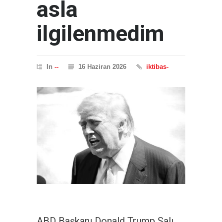
asla
ilgilenmedim
In
--
16 Haziran 2026
iktibas-
ABD Başkanı Donald Trump Salı