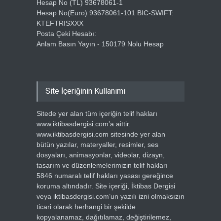
Hesap No (TL) 93678061-1
Hesap No(Euro) 93678061-101 BIC-SWIFT:
KTEFTRISXXX
Posta Çeki Hesabı:
Anlam Basın Yayın - 150179 Nolu Hesap
Site İçeriğinin Kullanımı
Sitede yer alan tüm içeriğin telif hakları
www.iktibasdergisi.com’a aittir.
www.iktibasdergisi.com sitesinde yer alan
bütün yazılar, materyaller, resimler, ses
dosyaları, animasyonlar, videolar, dizayn,
tasarım ve düzenlemelerimizin telif hakları
5846 numaralı telif hakları yasası gereğince
koruma altındadır. Site içeriği, İktibas Dergisi
veya iktibasdergisi.com’un yazılı izni olmaksızın
ticari olarak herhangi bir şekilde
kopyalanamaz, dağıtılamaz, değiştirilemez,