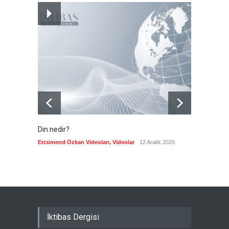
Suudi Arabistan, Türkiye ve
Pakistan savunma
anlaşması imzalayacak
Güncel
7 Ağustos 2026
Din nedir?
Vefatı
biyogra
Ercümend Özkan Videoları
,
Videolar
12 Aralık 2020
Ercümen
İktibas Dergisi