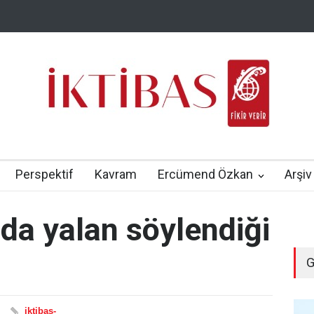
Perspektif
Kavram
Ercümend Özkan
Arşiv
a yalan söylendiği
G
iktibas-