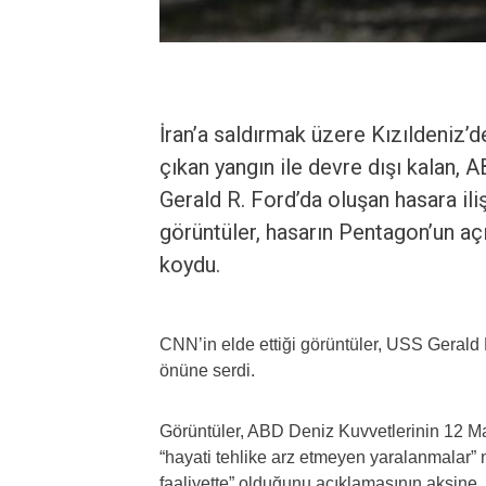
İran’a saldırmak üzere Kızıldeniz’
çıkan yangın ile devre dışı kalan, 
Gerald R. Ford’da oluşan hasara ili
görüntüler, hasarın Pentagon’un aç
koydu.
CNN’in elde ettiği görüntüler, USS Gerald R
önüne serdi.
Görüntüler, ABD Deniz Kuvvetlerinin 12 Mart’
“hayati tehlike arz etmeyen yaralanmalar”
faaliyette” olduğunu açıklamasının aksine,