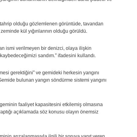
tahrip olduğu gözlemlenen görüntüde, tavandan
i zeminde kül yığınlarının olduğu görüldü.
smi verilmeyen bir denizci, olaya ilişkin
 kaybedeceğimizi sandım.” ifadesini kullandı.
mesi gerektiğini” ve gemideki herkesin yangını
 “Gemide bulunan yangın söndürme sistemi yangını
n geminin faaliyet kapasitesini etkilemiş olmasına
tığı açıklamada söz konusu olayın önemsiz
nin arızalanmasıyla ilgili bir soruya yanıt veren