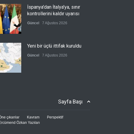
İspanya'dan İtalya'ya, sınır
kontrollerini kaldır uyarısı
Güncel
7 Ağustos 2026
Yeni bir üçlü ittifak kuruldu
Güncel
7 Ağustos 2026
Fransa'nın sosyal medyaya
yasak talebine ABD'den sert
cevap
Sayfa Başı
Güncel
7 Ağustos 2026
Öne çıkanlar
Kavram
Perspektif
Ercümend Özkan Yazıları
ABD’nin tasfiye planı devrede
Güncel
7 Ağustos 2026