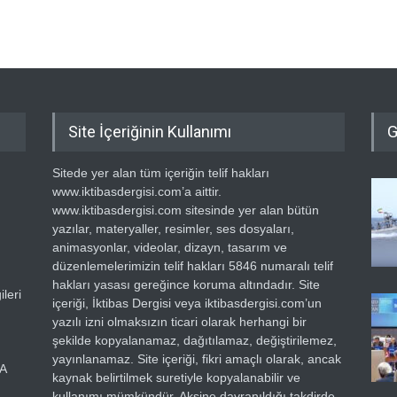
Site İçeriğinin Kullanımı
G
Sitede yer alan tüm içeriğin telif hakları
www.iktibasdergisi.com’a aittir.
www.iktibasdergisi.com sitesinde yer alan bütün
yazılar, materyaller, resimler, ses dosyaları,
animasyonlar, videolar, dizayn, tasarım ve
düzenlemelerimizin telif hakları 5846 numaralı telif
hakları yasası gereğince koruma altındadır. Site
leri
içeriği, İktibas Dergisi veya iktibasdergisi.com’un
yazılı izni olmaksızın ticari olarak herhangi bir
şekilde kopyalanamaz, dağıtılamaz, değiştirilemez,
yayınlanamaz. Site içeriği, fikri amaçlı olarak, ancak
RA
kaynak belirtilmek suretiyle kopyalanabilir ve
kullanımı mümkündür. Aksine davranıldığı takdirde