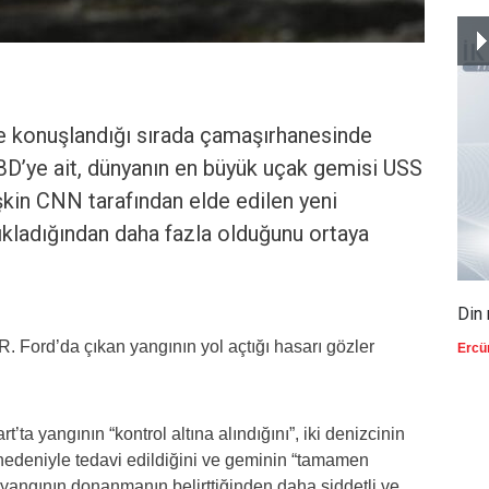
de konuşlandığı sırada çamaşırhanesinde
ABD’ye ait, dünyanın en büyük uçak gemisi USS
şkin CNN tarafından elde edilen yeni
ıkladığından daha fazla olduğunu ortaya
Din 
. Ford’da çıkan yangının yol açtığı hasarı gözler
Ercü
ta yangının “kontrol altına alındığını”, iki denizcinin
 nedeniyle tedavi edildiğini ve geminin “tamamen
 yangının donanmanın belirttiğinden daha şiddetli ve