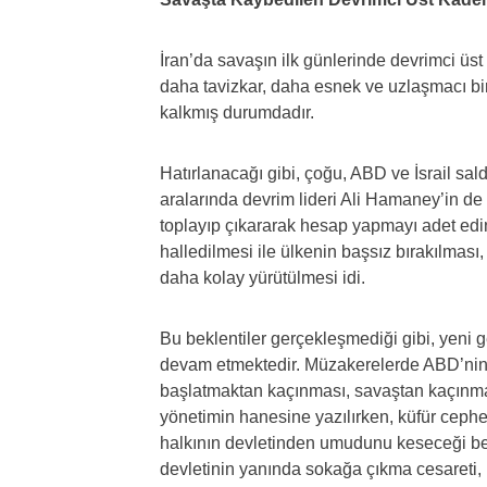
İran’da savaşın ilk günlerinde devrimci üst
daha tavizkar, daha esnek ve uzlaşmacı b
kalkmış durumdadır.
Hatırlanacağı gibi, çoğu, ABD ve İsrail sal
aralarında devrim lideri Ali Hamaney’in de o
toplayıp çıkararak hesap yapmayı adet ed
halledilmesi ile ülkenin başsız bırakılması,
da
ha kolay yürütülmesi idi.
Bu beklentiler gerçekleşmediği gibi, yeni 
devam etmektedir. Müzakerelerde ABD’nin 
başlatmaktan kaçınması, savaştan kaçınmadı
yönetimin hanesine yazılırken, küfür cephes
halkının devletinden umudunu keseceği bek
devletinin yanında sokağa çıkma cesareti, b