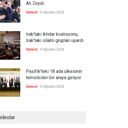
Ali Zeydi
Güncel
6 Ağustos 2026
Irak'taki iktidar koalisyonu,
Irak'taki silahlı grupları uyardı
Güncel
6 Ağustos 2026
Pasifik'teki 18 ada ülkesinin
temsilcileri bir araya geliyor
Güncel
6 Ağustos 2026
Brezilya, ABD'nin 'saygı
göstermesini' bekliyor!
ideolar
Güncel
6 Ağustos 2026