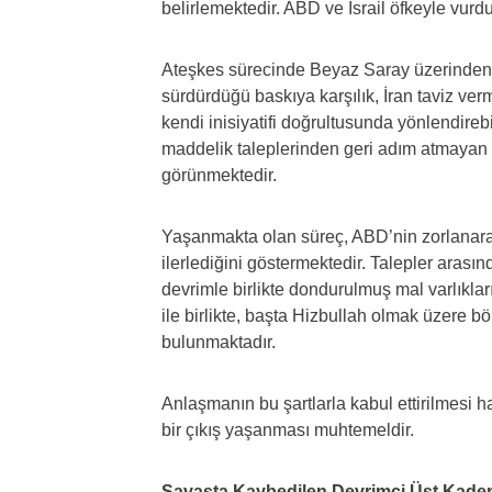
belirlemektedir. ABD ve İsrail öfkeyle vurd
Ateşkes sürecinde Beyaz Saray üzerinden 
sürdürdüğü baskıya karşılık, İran taviz v
kendi inisiyatifi doğrultusunda yönlendireb
maddelik taleplerinden geri adım atmayan İ
görünmektedir.
Yaşanmakta olan süreç, ABD’nin zorlanarak
ilerlediğini göstermektedir. Talepler arasın
devrimle birlikte dondurulmuş mal varlıkla
ile birlikte, başta Hizbullah olmak üzere bö
bulunmaktadır.
Anlaşmanın bu şartlarla kabul ettirilmesi 
bir çıkış yaşanması muhtemeldir.
Savaşta Kaybedilen Devrimci Üst Kad