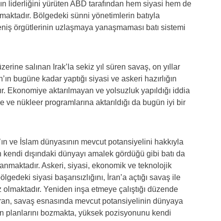
ının liderliğini yürüten ABD tarafından hem siyasi hem de
ılmaktadır. Bölgedeki sünni yönetimlerin batıyla
ireniş örgütlerinin uzlaşmaya yanaşmaması batı sistemi
zerine salınan Irak’la sekiz yıl süren savaş, on yıllar
’ın bugüne kadar yaptığı siyasi ve askeri hazırlığın
ştır. Ekonomiye aktarılmayan ve yolsuzluk yapıldığı iddia
e ve nükleer programlarına aktarıldığı da bugün iyi bir
’ın ve İslam dünyasının mevcut potansiyelini hakkıyla
in kendi dışındaki dünyayı amalek gördüğü gibi batı da
sanmaktadır. Askeri, siyasi, ekonomik ve teknolojik
lgedeki siyasi başarısızlığını, İran’a açtığı savaş ile
 olmaktadır. Yeniden inşa etmeye çalıştığı düzende
İran, savaş esnasında mevcut potansiyelinin dünyaya
nin planlarını bozmakta, yüksek pozisyonunu kendi