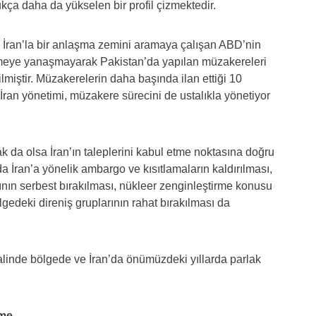
ukça daha da yükselen bir profil çizmektedir.
İran’la bir anlaşma zemini aramaya çalışan ABD’nin
ermeye yanaşmayarak Pakistan’da yapılan müzakereleri
ilmiştir. Müzakerelerin daha başında ilan ettiği 10
ran yönetimi, müzakere sürecini de ustalıkla yönetiyor
 da olsa İran’ın taleplerini kabul etme noktasına doğru
da İran’a yönelik ambargo ve kısıtlamaların kaldırılması,
rının serbest bırakılması, nükleer zenginleştirme konusu
lgedeki direniş gruplarının rahat bırakılması da
halinde bölgede ve İran’da önümüzdeki yıllarda parlak
eme