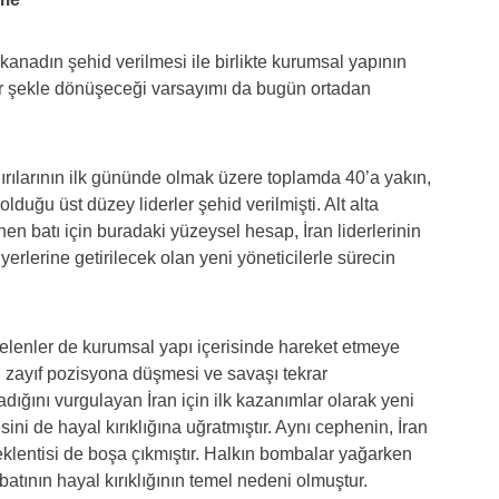
 kanadın şehid verilmesi ile birlikte kurumsal yapının
ir şekle dönüşeceği varsayımı da bugün ortadan
dırılarının ilk gününde olmak üzere toplamda 40’a yakın,
lduğu üst düzey liderler şehid verilmişti. Alt alta
ine
n batı için buradaki yüzeysel hesap, İran liderlerinin
 yerlerine getirilecek olan yeni yöneticilerle sürecin
gelenler de kurumsal yapı içerisinde hareket etmeye
zayıf pozisyona düşmesi ve savaşı tekrar
ğını vurgulayan İran için ilk kazanımlar olarak yeni
ini de hayal kırıklığına uğratmıştır. Aynı cephenin, İran
lentisi de boşa çıkmıştır. Halkın bombalar yağarken
atının hayal kırıklığının temel nedeni olmuştur.