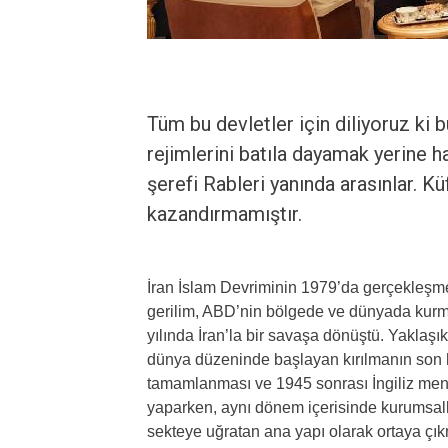
Tüm bu devletler için diliyoruz ki b
rejimlerini batıla dayamak yerine h
şerefi Rableri yanında arasınlar. K
kazandırmamıştır.
İran İslam Devriminin 1979’da gerçekleşme
gerilim, ABD’nin bölgede ve dünyada kurm
yılında İran’la bir savaşa dönüştü. Yaklaş
dünya düzeninde başlayan kırılmanın son 
tamamlanması ve 1945 sonrası İngiliz menşe
yaparken, aynı dönem içerisinde kurumsallaş
sekteye uğratan ana yapı olarak ortaya ç