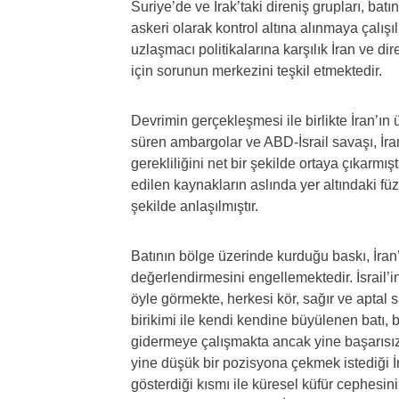
Suriye’de ve Irak’taki direniş grupları, bat
askeri olarak kontrol altına alınmaya çalış
uzlaşmacı politikalarına karşılık İran ve d
için sorunun merkezini teşkil etmektedir.
Devrimin gerçekleşmesi ile birlikte İran’ın ü
süren ambargolar ve ABD-İsrail savaşı, İran
gerekliliğini net bir şekilde ortaya çıkarmı
edilen kaynakların aslında yer altındaki füz
şekilde anlaşılmıştır.
Batının bölge üzerinde kurduğu baskı, İran
değerlendirmesini engellemektedir. İsrail’
öyle görmekte, herkesi kör, sağır ve aptal 
birikimi ile kendi kendine büyülenen batı, bö
gidermeye çalışmakta ancak yine başarısız
yine düşük bir pozisyona çekmek istediği 
gösterdiği kısmı ile küresel küfür cephesi