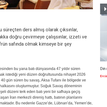
u süreçten ders almış olarak çıksınlar,
akka doğru çevirmeye çalışsınlar, izzeti ve
üfrün safında olmak kimseye bir şey
Din 
sinden bu yana batı dünyasında 47 yıldır süren
ak istediği yeni düzen doğrultusunda nihayet 2026
Ercü
ık 40 gün süren bu savaş, Aksa Tufanı ile bölgede ve
halkasını oluşturmuştur. Soğuk Savaş döneminin
li düzeni terk eden batı yeni bir safhaya geçiş
an İran merkezli direniş hattı, batının planlarını
ıkmaktadır. Bu nedenle Gazze’de, Lübnan’da, Yemen’de,