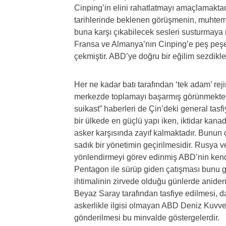
Cinping’in elini rahatlatmayı amaçlamakta
tarihlerinde beklenen görüşmenin, muhtem
buna karşı çıkabilecek sesleri susturmaya m
Fransa ve Almanya’nın Cinping’e peş peşe g
çekmiştir. ABD’ye doğru bir eğilim sezdikl
Her ne kadar batı tarafından ‘tek adam’ re
merkezde toplamayı başarmış görünmekted
suikast” haberleri de Çin’deki general tasf
bir ülkede en güçlü yapı iken, iktidar kana
asker karşısında zayıf kalmaktadır. Bunun
sadık bir yönetimin geçirilmesidir. Rusya ve
yönlendirmeyi görev edinmiş ABD’nin kend
Pentagon ile sürüp giden çatışması bunu g
ihtimalinin zirvede olduğu günlerde anide
Beyaz Saray tarafından tasfiye edilmesi, 
askerlikle ilgisi olmayan ABD Deniz Kuvve
gönderilmesi bu minvalde göstergelerdir.