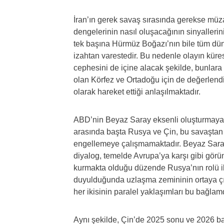
İran’ın gerek savaş sırasında gerekse müz
dengelerinin nasıl oluşacağının sinyallerini
tek başına Hürmüz Boğazı’nın bile tüm dün
izahtan varestedir. Bu nedenle olayın küres
cephesini de içine alacak şekilde, bunlar
olan Körfez ve Ortadoğu için de değerlendir
olarak hareket ettiği anlaşılmaktadır.
ABD’nin Beyaz Saray eksenli oluşturmaya ç
arasında başta Rusya ve Çin, bu savaştan
engellemeye çalışmamaktadır. Beyaz Saray’
diyalog, temelde Avrupa’ya karşı gibi gö
kurmakta olduğu düzende Rusya’nın rolü ile i
duyulduğunda uzlaşma zemininin ortaya çık
her ikisinin paralel yaklaşımları bu bağlamd
Aynı şekilde, Çin’de 2025 sonu ve 2026 başı