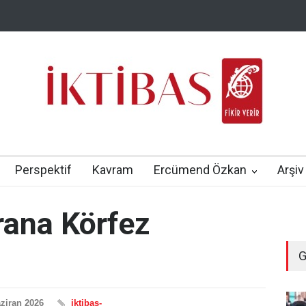
Perspektif
Kavram
Ercümend Özkan
Arşiv
ana Körfez
G
ziran 2026
iktibas-