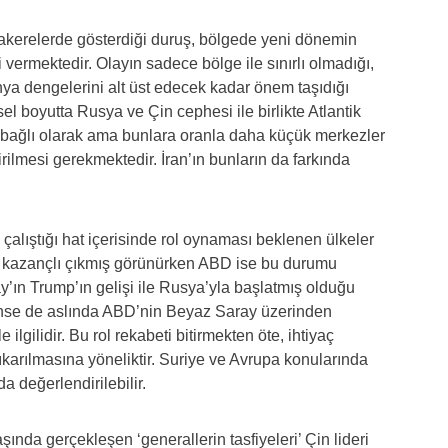
akerelerde gösterdiği duruş, bölgede yeni dönemin
 vermektedir. Olayın sadece bölge ile sınırlı olmadığı,
ya dengelerini alt üst edecek kadar önem taşıdığı
el boyutta Rusya ve Çin cephesi ile birlikte Atlantik
a bağlı olarak ama bunlara oranla daha küçük merkezler
ilmesi gerekmektedir. İran’ın bunların da farkında
alıştığı hat içerisinde rol oynaması beklenen ülkeler
 kazançlı çıkmış görünürken ABD ise bu durumu
ın Trump’ın gelişi ile Rusya’yla başlatmış olduğu
rünse de aslında ABD’nin Beyaz Saray üzerinden
lgilidir. Bu rol rekabeti bitirmekten öte, ihtiyaç
arılmasına yöneliktir. Suriye ve Avrupa konularında
a değerlendirilebilir.
nda gerçekleşen ‘generallerin tasfiyeleri’ Çin lideri