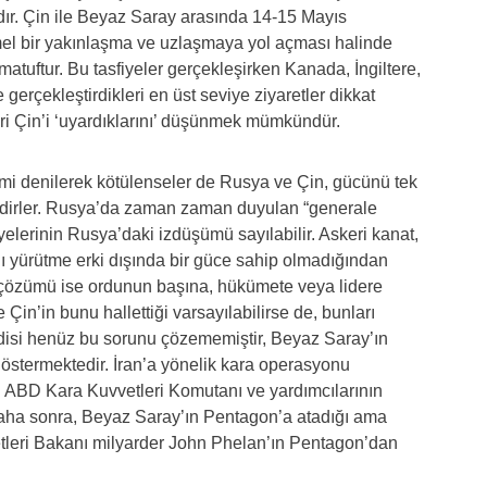
dır. Çin ile Beyaz Saray arasında 14-15 Mayıs
el bir yakınlaşma ve uzlaşmaya yol açması halinde
atuftur. Bu tasfiyeler gerçekleşirken Kanada, İngiltere,
erçekleştirdikleri en üst seviye ziyaretler dikkat
eri Çin’i ‘uyardıklarını’ düşünmek mümkündür.
jimi denilerek kötülenseler de Rusya ve Çin, gücünü tek
irler. Rusya’da zaman zaman duyulan “generale
iyelerinin Rusya’daki izdüşümü sayılabilir. Askeri kanat,
dı yürütme erki dışında bir güce sahip olmadığından
 çözümü ise ordunun başına, hükümete veya lidere
 Çin’in bunu hallettiği varsayılabilirse de, bunları
isi henüz bu sorunu çözememiştir, Beyaz Saray’ın
östermektedir. İran’a yönelik kara operasyonu
n ABD Kara Kuvvetleri Komutanı ve yardımcılarının
daha sonra, Beyaz Saray’ın Pentagon’a atadığı ama
tleri Bakanı milyarder John Phelan’ın Pentagon’dan