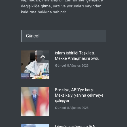
yapmadan, herhangi bir zaman site içeriğinde
değişikliğe gitme, yazı ve yorumları yayından
kaldırma hakkına sahiptir.
Güncel
İslam İşbirliği Teşkilatı,
Mekke Anlaşmasını övdü
Güncel
8 Ağustos 2026
Brezilya, ABD'ye karşı
Meksika'yı yanına çekmeye
çalışıyor
Güncel
8 Ağustos 2026
Libya'da rafineriye İHA