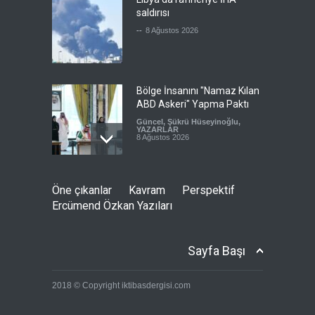
saldırısı
--
8 Ağustos 2026
Bölge İnsanını "Namaz Kılan
ABD Askeri" Yapma Paktı
Güncel
,
Şükrü Hüseyinoğlu
,
YAZARLAR
8 Ağustos 2026
Avrupa Birliği toparlanmaya
Öne çıkanlar
Kavram
Perspektif
çalışıyor
Ercümend Özkan Yazıları
Güncel
8 Ağustos 2026
Sayfa Başı
Pezeşkiyan: Neden sürekli
2018 © Copyright iktibasdergisi.com
'savaşalım' demek
zorundayız?