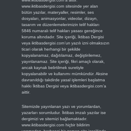
www.iktibasdergisi.com’a aittir.
www.iktibasdergisi.com sitesinde yer alan
bütün yazılar, materyaller, resimler, ses
dosyaları, animasyonlar, videolar, dizayn,
tasarım ve düzenlemelerimizin telif hakları
5846 numaralı telif hakları yasası gereğince
koruma altındadır. Site içeriği, İktibas Dergisi
veya iktibasdergisi.com’un yazılı izni olmaksızın
ticari olarak herhangi bir şekilde
kopyalanamaz, dağıtılamaz, değiştirilemez,
yayınlanamaz. Site içeriği, fikri amaçlı olarak,
ancak kaynak belirtilmek suretiyle
kopyalanabilir ve kullanımı mümkündür. Aksine
davranıldığı takdirde yasal işlemleri başlatma
hakkı İktibas Dergisi veya iktibasdergisi.com’a
aittir.
Sitemizde yayınlanan yazı ve yorumlardan,
yazarları sorumludur. İktibas imzalı yazılar ise
dergimizi ve sitemizi bağlamaktadır.
www.iktibasdergisi.com hiçbir bildirim