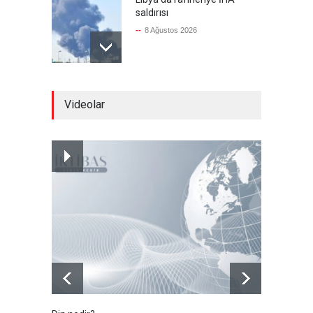
saldırısı
--
8 Ağustos 2026
Bölge İnsanını "Namaz Kılan
Videolar
ABD Askeri" Yapma Paktı
Güncel
,
Şükrü Hüseyinoğlu
,
YAZARLAR
8 Ağustos 2026
Avrupa Birliği toparlanmaya
çalışıyor
Güncel
8 Ağustos 2026