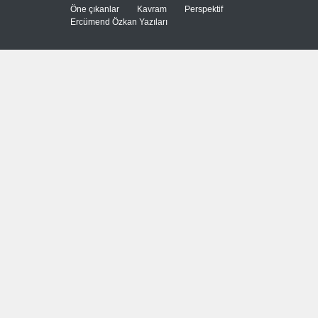
Güncel
8 Ağustos 2026
Öne çıkanlar
Kavram
Perspektif
Ercümend Özkan Yazıları
Pentagon, ABD halkına UFO
görüntüleri yayınladı!
Güncel
8 Ağustos 2026
Irak'ta silahları toplama
kampanyası
Güncel
8 Ağustos 2026
'Sünni ve Müslüman ABD
müttefikleri bir araya geldi'
Güncel
8 Ağustos 2026