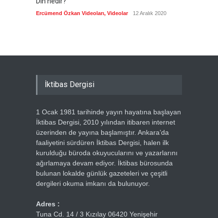
Din nedir?
Vefatı
biyogra
Ercümend Özkan Videoları
,
Videolar
12 Aralık 2020
Ercümen
İktibas Dergisi
1 Ocak 1981 tarihinde yayın hayatına başlayan
İktibas Dergisi, 2010 yılından itibaren internet
üzerinden de yayına başlamıştır. Ankara’da
faaliyetini sürdüren İktibas Dergisi, halen ilk
kurulduğu büroda okuyucularını ve yazarlarını
ağırlamaya devam ediyor. İktibas bürosunda
bulunan lokalde günlük gazeteleri ve çeşitli
dergileri okuma imkanı da bulunuyor.
Adres :
Tuna Cd. 14 / 3 Kızılay 06420 Yenişehir