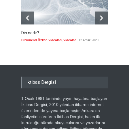
Din nedir?
Vefatı
biyogra
Ercümend Özkan Videoları
,
Videolar
12 Aralık 2020
Ercümen
İktibas Dergisi
1 Ocak 1981 tarihinde yayın hayatına başlayan
İktibas Dergisi, 2010 yılından itibaren internet
üzerinden de yayına başlamıştır. Ankara’da
faaliyetini sürdüren İktibas Dergisi, halen ilk
kurulduğu büroda okuyucularını ve yazarlarını
ağırlamaya devam ediyor. İktibas bürosunda