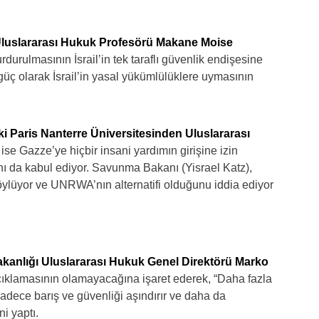
 Uluslararası Hukuk Profesörü Makane Moise
urulmasının İsrail’in tek taraflı güvenlik endişesine
güç olarak İsrail’in yasal yükümlülüklere uymasının
i Paris Nanterre Üniversitesinden Uluslararası
ise Gazze’ye hiçbir insani yardımın girişine izin
rını da kabul ediyor. Savunma Bakanı (Yisrael Katz),
ylüyor ve UNRWA’nın alternatifi olduğunu iddia ediyor
Bakanlığı Uluslararası Hukuk Genel Direktörü Marko
çıklamasının olamayacağına işaret ederek, “Daha fazla
sadece barış ve güvenliği aşındırır ve daha da
ni yaptı.