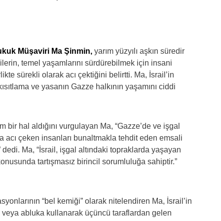
Hukuk Müşaviri Ma Şinmin,
yarım yüzyılı aşkın süredir
lilerin, temel yaşamlarını sürdürebilmek için insani
e sürekli olarak acı çektiğini belirtti. Ma, İsrail’in
 kısıtlama ve yasanın Gazze halkının yaşamını ciddi
bir hal aldığını vurgulayan Ma, “Gazze’de ve işgal
da acı çeken insanları bunaltmakla tehdit eden emsali
 dedi. Ma, “İsrail, işgal altındaki topraklarda yaşayan
 konusunda tartışmasız birincil sorumluluğa sahiptir.”
nlarının “bel kemiği” olarak nitelendiren Ma, İsrail’in
a veya abluka kullanarak üçüncü taraflardan gelen