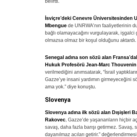
belirtti.
İsviçre’deki Cenevre Üniversitesinden
Mbengue
de UNRWA’nın faaliyetlerinin durd
bağlı olamayacağını vurgulayarak, işgalci 
olmazsa olmaz bir koşul olduğunu aktardı.
Senegal adına son sözü alan Fransa’dak
Hukuk Profesörü Jean-Marc Thouvenin
verilmediğini anımsatarak, “İsrail yaptıkla
Gazze’ye insani yardımın girmeyeceğini sö
ama yok.” diye konuştu.
Slovenya
Slovenya adına ilk sözü alan Dışişleri 
Rakovec
, Gazze’de yaşananların hiçbir a
savaş, daha fazla barışı getirmez. Savaş, 
dayanılmaz acıları getirir.” değerlendirmesi