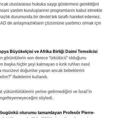
ancak uluslararası hukuka saygı göstermesi gerektiğini
 insani yardım kuruluşlarının programlarını kabul etmekle
zlık durumunda bir devlet tek taraflı hareket edemez.
 UAD de anlaşmazlıkların çözümüne yardımcı olmak için
opya Büyükelçisi ve Afrika Birliği Daimi Temsilcisi
n görüntülerin son derece “ürkütücü” olduğunu
 başka hiçbir şeyi kalmayan o kırık ruhları nasıl
a mucizevi doğumlar yapan ancak bebeklerini
im?” ifadelerini kullandı.
al yükümlülüklerini yerine getirmediğini ve İsrail’in
ı engelleyemeyeceğini söyledi.
ve bugünkü oturumu tamamlayan Profesör Pierre-