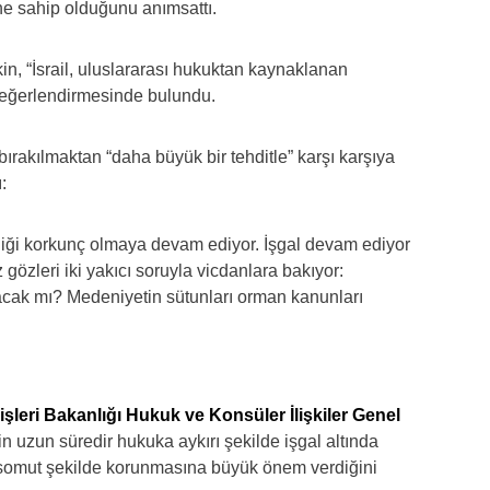
e sahip olduğunu anımsattı.
in, “İsrail, uluslararası hukuktan kaynaklanan
 değerlendirmesinde bulundu.
ırakılmaktan “daha büyük bir tehditle” karşı karşıya
:
çekliği korkunç olmaya devam ediyor. İşgal devam ediyor
 gözleri iki yakıcı soruyla vicdanlara bakıyor:
acak mı? Medeniyetin sütunları orman kanunları
şleri Bakanlığı Hukuk ve Konsüler İlişkiler Genel
nin uzun süredir hukuka aykırı şekilde işgal altında
 ve somut şekilde korunmasına büyük önem verdiğini