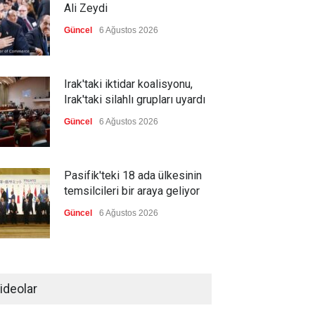
Ali Zeydi
Güncel
6 Ağustos 2026
Irak'taki iktidar koalisyonu,
Irak'taki silahlı grupları uyardı
Güncel
6 Ağustos 2026
Pasifik'teki 18 ada ülkesinin
temsilcileri bir araya geliyor
Güncel
6 Ağustos 2026
Brezilya, ABD'nin 'saygı
göstermesini' bekliyor!
ideolar
Güncel
6 Ağustos 2026