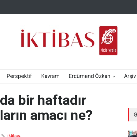
Perspektif
Kavram
Ercümend Özkan
Arşiv
da bir haftadır
ların amacı ne?
G
iktibas-