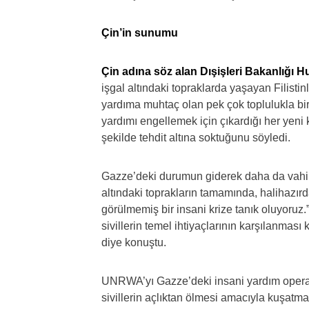
Çin’in sunumu
Çin adına söz alan Dışişleri Bakanlığı 
işgal altındaki topraklarda yaşayan Filistin
yardıma muhtaç olan pek çok toplulukla birlikt
yardımı engellemek için çıkardığı her yeni
şekilde tehdit altına soktuğunu söyledi.
Gazze’deki durumun giderek daha da vahim 
altındaki toprakların tamamında, halihazır
görülmemiş bir insani krize tanık oluyoruz.”
sivillerin temel ihtiyaçlarının karşılanması
diye konuştu.
UNRWA’yı Gazze’deki insani yardım operasyo
sivillerin açlıktan ölmesi amacıyla kuşatm