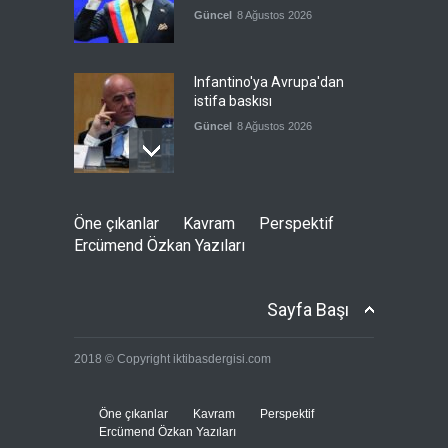
Güncel
8 Ağustos 2026
Infantino'ya Avrupa'dan
istifa baskısı
Güncel
8 Ağustos 2026
Kolombiya, solcu Petro'nun
Öne çıkanlar
Kavram
Perspektif
yerine aşırı sağcı Espriella'yı
Ercümend Özkan Yazıları
getirdi
Güncel
8 Ağustos 2026
Sayfa Başı
İslam İşbirliği Teşkilatı,
2018 © Copyright iktibasdergisi.com
Mekke Anlaşmasını övdü
Güncel
8 Ağustos 2026
Öne çıkanlar
Kavram
Perspektif
Ercümend Özkan Yazıları