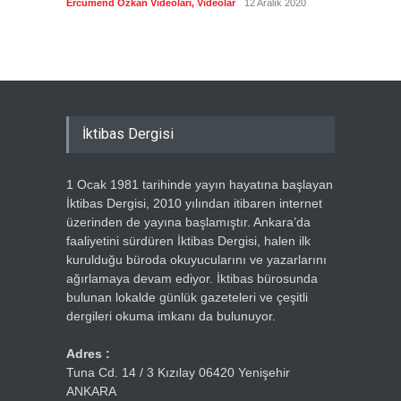
Ercümend Özkan Videoları
,
Videolar
12 Aralık 2020
Ercümen
İktibas Dergisi
1 Ocak 1981 tarihinde yayın hayatına başlayan
İktibas Dergisi, 2010 yılından itibaren internet
üzerinden de yayına başlamıştır. Ankara’da
faaliyetini sürdüren İktibas Dergisi, halen ilk
kurulduğu büroda okuyucularını ve yazarlarını
ağırlamaya devam ediyor. İktibas bürosunda
bulunan lokalde günlük gazeteleri ve çeşitli
dergileri okuma imkanı da bulunuyor.
Adres :
Tuna Cd. 14 / 3 Kızılay 06420 Yenişehir
ANKARA