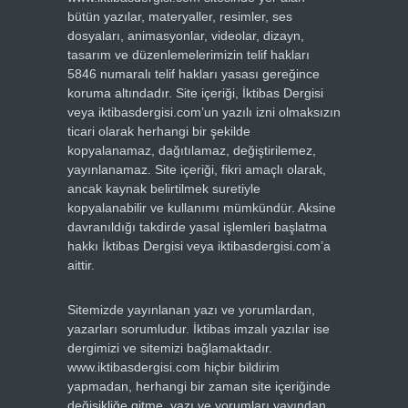
bütün yazılar, materyaller, resimler, ses
dosyaları, animasyonlar, videolar, dizayn,
tasarım ve düzenlemelerimizin telif hakları
5846 numaralı telif hakları yasası gereğince
koruma altındadır. Site içeriği, İktibas Dergisi
veya iktibasdergisi.com’un yazılı izni olmaksızın
ticari olarak herhangi bir şekilde
kopyalanamaz, dağıtılamaz, değiştirilemez,
yayınlanamaz. Site içeriği, fikri amaçlı olarak,
ancak kaynak belirtilmek suretiyle
kopyalanabilir ve kullanımı mümkündür. Aksine
davranıldığı takdirde yasal işlemleri başlatma
hakkı İktibas Dergisi veya iktibasdergisi.com’a
aittir.
Sitemizde yayınlanan yazı ve yorumlardan,
yazarları sorumludur. İktibas imzalı yazılar ise
dergimizi ve sitemizi bağlamaktadır.
www.iktibasdergisi.com hiçbir bildirim
yapmadan, herhangi bir zaman site içeriğinde
değişikliğe gitme, yazı ve yorumları yayından