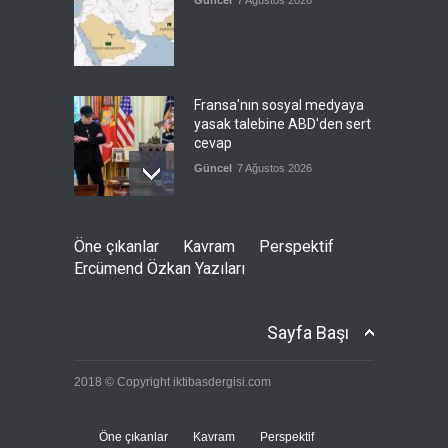
Güncel
7 Ağustos 2026
Fransa'nın sosyal medyaya
yasak talebine ABD'den sert
cevap
Güncel
7 Ağustos 2026
ABD’nin tasfiye planı
Öne çıkanlar
Kavram
Perspektif
devrede
Ercümend Özkan Yazıları
Güncel
7 Ağustos 2026
Sayfa Başı
İspanya: Göç akını sosyal
2018 © Copyright iktibasdergisi.com
medyadan koordine edildi
Güncel
7 Ağustos 2026
Öne çıkanlar
Kavram
Perspektif