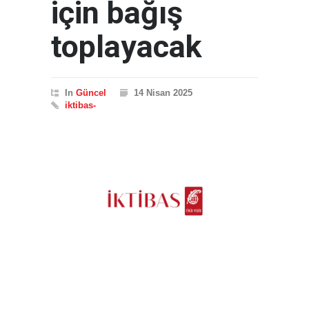
için bağış
toplayacak
In
Güncel
14 Nisan 2025
iktibas-