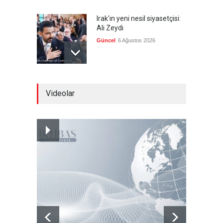
Irak'ın yeni nesil siyasetçisi:
Ali Zeydi
Güncel
6 Ağustos 2026
Irak'taki iktidar koalisyonu,
Videolar
Irak'taki silahlı grupları uyardı
Güncel
6 Ağustos 2026
Pasifik'teki 18 ada ülkesinin
temsilcileri bir araya geliyor
Güncel
6 Ağustos 2026