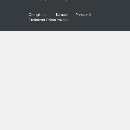
Güncel
6 Ağustos 2026
Öne çıkanlar
Kavram
Perspektif
Ercümend Özkan Yazıları
FIFA yönetimi kriz
toplantısını Fas'ta yaptı
Güncel
6 Ağustos 2026
Ahmet Hamdi Akseki'de Din
ve Devlet, Hilafet ve
Saltanat
Güncel
,
Yakup Döğer
,
YAZARLAR
6 Ağustos 2026
Hicret ve Yansımaları
Güncel
,
Mustafa Bozacı
,
Öne
çıkanlar
,
SS
,
YAZARLAR
6 Ağustos 2026