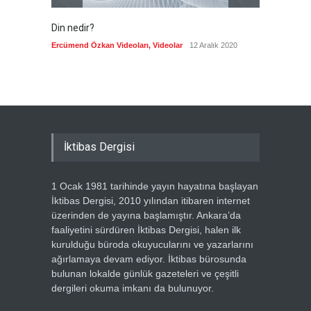
Din nedir?
Vefatı
biyogra
Ercümend Özkan Videoları
,
Videolar
12 Aralık 2020
Ercümen
İktibas Dergisi
1 Ocak 1981 tarihinde yayın hayatına başlayan
İktibas Dergisi, 2010 yılından itibaren internet
üzerinden de yayına başlamıştır. Ankara’da
faaliyetini sürdüren İktibas Dergisi, halen ilk
kurulduğu büroda okuyucularını ve yazarlarını
ağırlamaya devam ediyor. İktibas bürosunda
bulunan lokalde günlük gazeteleri ve çeşitli
dergileri okuma imkanı da bulunuyor.