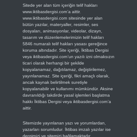
Sitede yer alan tüm içeriğin telif hakları
www.iktibasdergisi.com’a aittir.
www.iktibasdergisi.com sitesinde yer alan
bütün yazılar, materyaller, resimler, ses
dosyaları, animasyonlar, videolar, dizayn,
tasarım ve düzenlemelerimizin telif hakları
5846 numaralı telif hakları yasası gereğince
koruma altındadır. Site içeriği, İktibas Dergisi
veya iktibasdergisi.com’un yazılı izni olmaksızın
ticari olarak herhangi bir şekilde
kopyalanamaz, dağıtılamaz, değiştirilemez,
yayınlanamaz. Site içeriği, fikri amaçlı olarak,
ancak kaynak belirtilmek suretiyle
kopyalanabilir ve kullanımı mümkündür. Aksine
davranıldığı takdirde yasal işlemleri başlatma
hakkı İktibas Dergisi veya iktibasdergisi.com’a
aittir.
Sitemizde yayınlanan yazı ve yorumlardan,
yazarları sorumludur. İktibas imzalı yazılar ise
dergimizi ve sitemizi bağlamaktadır.