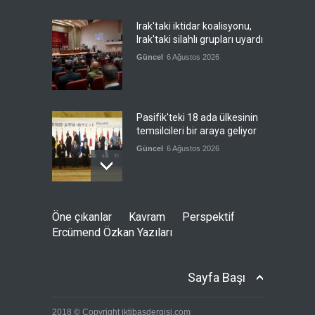
Irak'taki iktidar koalisyonu,
Irak'taki silahlı grupları uyardı
Güncel
6 Ağustos 2026
Pasifik'teki 18 ada ülkesinin
temsilcileri bir araya geliyor
Güncel
6 Ağustos 2026
Brezilya, ABD'nin 'saygı
Öne çıkanlar
Kavram
Perspektif
göstermesini' bekliyor!
Ercümend Özkan Yazıları
Güncel
6 Ağustos 2026
Sayfa Başı
Japonya, nükleer silah
2018 © Copyright iktibasdergisi.com
karşıtlığını teyid etmedi